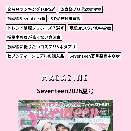
文房具ランキングTOP5🖊
体育祭プリ⑦選💛💜💙
放課後Seventeen🏫
ST受験対策室📝
トレンド制服プリポーズ７選🌟
現役JKスクバの中身👜
授業中お腹が鳴らない方法🏫
放課後に撮りたいコスプリ&ネタプリ
セブンティーンモデルの購入品
Seventeen夏号発売中🌻🩵
MAGAZINE
Seventeen2026夏号