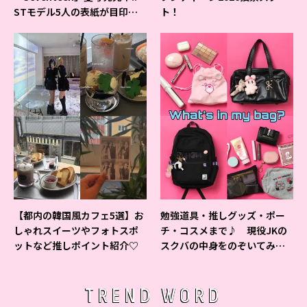
STモデル5人の表紙が目印だ
ト！
よ♪
【都内の韓国風カフェ5選】お
勉強道具・推しグッズ・ポー
しゃれスイーツやフォトスポ
チ・コスメまで♪ 現役JKの
ットなど推しポイント紹介♡
スクバの中身をのぞいてみ
た！
TREND WORD