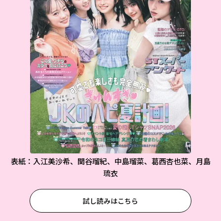
表紙：入江美沙希、関谷瑠紀、中島瑠菜、葛西杏也菜、月島
琉衣
試し読みはこちら