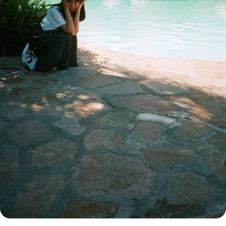
MODELS
モデルの購入品
MODEL'S BLOG
おでかけ
お悩み相談
TikTok
Instagram
YouTube
FORTUNE
ゲッターズ飯田
MISS SEVENTEEN
ミスセブンティーンニュース
MAGAZINE
バックナンバー
INFORMATION
Seventeen
について