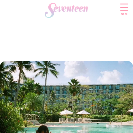
menu
すべての新着記事
FASHION
ファッションニュース
BEAUTY
モデル私服
ビューティニュース
SCHOOL
着回し
トレンドメイク
スクールニュース
ENTERTAINMENT
着痩せ
ベストコスメ
制服コーデ
エンタメニュース
LIFESTYLE
ヘアアレンジ・ヘアケア
学校ヘアメイク
なにわ男子
ライフスタイルニュース
スキンケア
JK TREND
勉強・受験・進路
K-POP
JKランキング・アワード
ボディケア
JKトレンドニュース