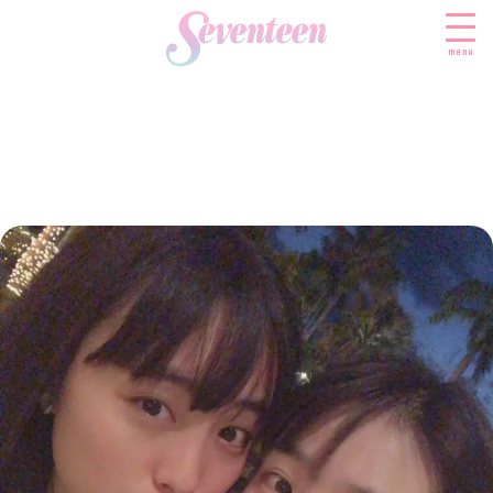
menu
すべての新着記事
FASHION
ファッションニュース
BEAUTY
モデル私服
ビューティニュース
SCHOOL
着回し
トレンドメイク
スクールニュース
ENTERTAINMENT
着痩せ
ベストコスメ
制服コーデ
エンタメニュース
LIFESTYLE
ヘアアレンジ・ヘアケア
学校ヘアメイク
なにわ男子
ライフスタイルニュース
スキンケア
JK TREND
勉強・受験・進路
K-POP
JKランキング・アワード
ボディケア
JKトレンドニュース