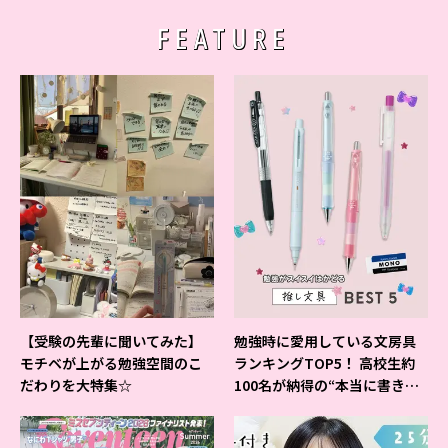
FEATURE
【受験の先輩に聞いてみた】
勉強時に愛用している文房具
モチベが上がる勉強空間のこ
ランキングTOP5！ 高校生約
だわりを大特集☆
100名が納得の“本当に書きや
すいシャーペン”が1位に❤