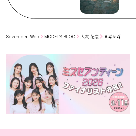
Seventeen-Web
MODEL’S BLOG
大友 花恋
👙🍒👙🍒