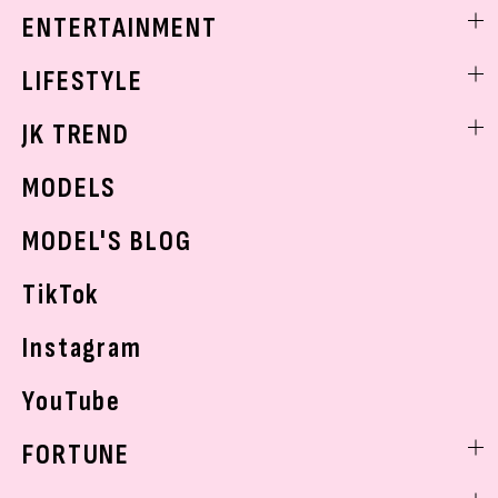
着痩せ
スクールニュース
ENTERTAINMENT
ベストコスメ
制服コーデ
ヘアアレンジ・ヘアケア
エンタメニュース
LIFESTYLE
学校ヘアメイク
スキンケア
なにわ男子
勉強・受験・進路
ライフスタイルニュース
JK TREND
ボディケア
K-POP
JKランキング・アワード
JKトレンドニュース
MODELS
モデルの購入品
おでかけ
MODEL'S BLOG
お悩み相談
TikTok
Instagram
YouTube
FORTUNE
ゲッターズ飯田