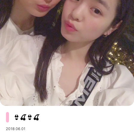
MODELS
モデルの購入品
MODEL'S BLOG
おでかけ
お悩み相談
TikTok
Instagram
YouTube
FORTUNE
ゲッターズ飯田
MISS SEVENTEEN
ミスセブンティーンニュース
MAGAZINE
バックナンバー
INFORMATION
Seventeen
について
👙🍒👙🍒
2018.06.01