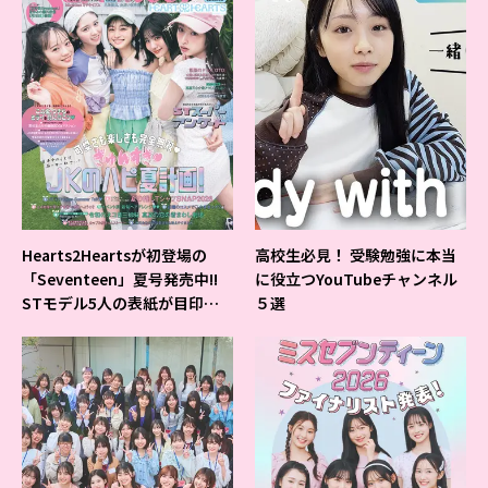
Hearts2Heartsが初登場の
高校生必見！ 受験勉強に本当
「Seventeen」夏号発売中!!
に役立つYouTubeチャンネル
STモデル5人の表紙が目印だ
５選
よ♪