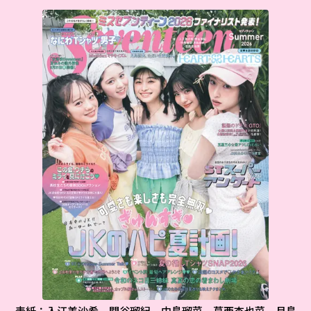
表紙：入江美沙希、関谷瑠紀、中島瑠菜、葛西杏也菜、月島