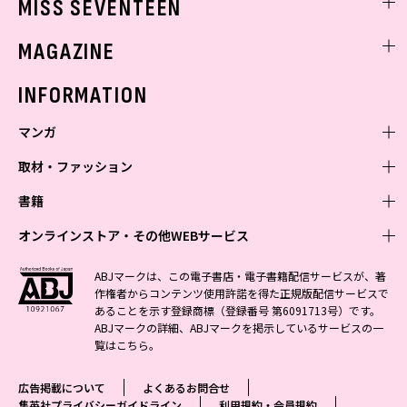
MISS SEVENTEEN
ミスセブンティーンニュース
MAGAZINE
バックナンバー
INFORMATION
マンガ
取材・ファッション
少年マンガ
週刊少年ジャンプ
書籍
青年マンガ
ファッション・美容
ジャンプSQ
少年ジャンプ+
Seventeen
オンラインストア・その他WEBサービス
少女マンガ
芸能・情報・スポーツ
文芸・文庫・総合
Vジャンプ
ジャンプTOON
non-no
ジャンプTOON
Myojo
すばる
女性マンガ
学芸・ノンフィクション・新書
オンラインストア
最強ジャンプ
ABJマークは、この電子書店・電子書籍配信サービスが、著
ZEBRACK
BAILA
ZEBRACK
週プレNEWS
小説すばる
作権者からコンテンツ使用許諾を得た正規版配信サービスで
ジャンプTOON
1日5分で、明日は変わる よみタイ yomitai
OTO
少年ジャンプ+
ライトノベル・ノベライズ
その他WEBサービス
S-MANGA
MAQUIA
あることを示す登録商標（登録番号 第6091713号）です。
S-MANGA
週プレ グラジャパ!
集英社 文芸ステーション
ZEBRACK
集英社学芸部 - 学芸・ノンフィクション
SHUEISHA MANGA-ART HERITAGE
ジャンプTOON
ABJマークの詳細、ABJマークを掲示しているサービスの一
集英社オレンジ文庫
集英社アドナビ
集英社ジャンプリミックス
SPUR
キッズ
集英社コミック文庫
Sportiva
web 集英社文庫
覧は
こちら
。
S-MANGA
集英社ビジネス書
ジャンプキャラクターズストア
ZEBRACK
JUMP j-BOOKS
集英社エディターズ・ラボ
集英社コミック文庫
LEE
集英社みらい文庫
りぼん
パラスポ
青春と読書
集英社コミック文庫
集英社新書
HAPPY PLUS STORE
ジャンプルーキー！
ダッシュエックス文庫公式サイト
広告掲載について
よくあるお問合せ
週刊ヤングジャンプ
eclat
集英社の児童図書 S-KIDS.LAND
マーガレット
アジア人物史
マンガMee公式サイト
集英社新書プラス - 知の水先案内人
SHUEISHA VOX
集英社プライバシーガイドライン
利用規約・会員規約