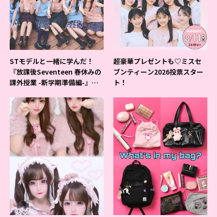
STモデルと一緒に学んだ！
超豪華プレゼントも♡ミスセ
『放課後Seventeen 春休みの
ブンティーン2026投票スター
課外授業 -新学期準備編-』イ
ト！
ベントの様子をレポ♡