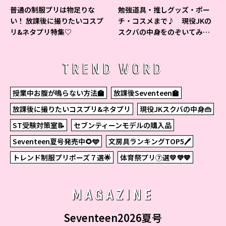
普通の制服プリは物足りな
勉強道具・推しグッズ・ポー
い！ 放課後に撮りたいコスプ
チ・コスメまで♪ 現役JKの
リ&ネタプリ特集♡
スクバの中身をのぞいてみ
た！
TREND WORD
授業中お腹が鳴らない方法🏫
放課後Seventeen🏫
放課後に撮りたいコスプリ&ネタプリ
現役JKスクバの中身👜
ST受験対策室📝
セブンティーンモデルの購入品
Seventeen夏号発売中🌻🩵
文房具ランキングTOP5🖊
トレンド制服プリポーズ７選🌟
体育祭プリ⑦選💛💜💙
MAGAZINE
Seventeen2026夏号