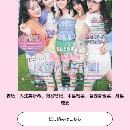
表紙：入江美沙希、関谷瑠紀、中島瑠菜、葛西杏也菜、月島
琉衣
試し読みはこちら