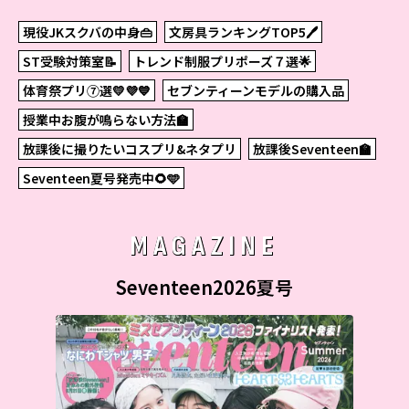
現役JKスクバの中身👜
文房具ランキングTOP5🖊
ST受験対策室📝
トレンド制服プリポーズ７選🌟
体育祭プリ⑦選💛💜💙
セブンティーンモデルの購入品
授業中お腹が鳴らない方法🏫
放課後に撮りたいコスプリ&ネタプリ
放課後Seventeen🏫
Seventeen夏号発売中🌻🩵
MAGAZINE
Seventeen2026夏号