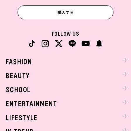
購入する
FOLLOW US
FASHION
ファッションニュース
BEAUTY
モデル私服
ビューティニュース
SCHOOL
着回し
トレンドメイク
着痩せ
スクールニュース
ENTERTAINMENT
ベストコスメ
制服コーデ
ヘアアレンジ・ヘアケア
エンタメニュース
LIFESTYLE
学校ヘアメイク
スキンケア
なにわ男子
勉強・受験・進路
ライフスタイルニュース