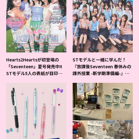
Hearts2Heartsが初登場の
STモデルと一緒に学んだ！
「Seventeen」夏号発売中!!
『放課後Seventeen 春休みの
STモデル5人の表紙が目印だ
課外授業 -新学期準備編-』イ
よ♪
ベントの様子をレポ♡