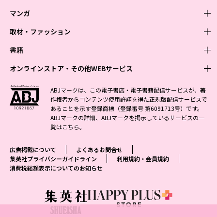
マンガ
取材・ファッション
少年マンガ
週刊少年ジャンプ
書籍
青年マンガ
ファッション・美容
ジャンプSQ
少年ジャンプ+
Seventeen
オンラインストア・その他WEBサービス
少女マンガ
芸能・情報・スポーツ
文芸・文庫・総合
Vジャンプ
ジャンプTOON
non-no
ジャンプTOON
Myojo
すばる
女性マンガ
学芸・ノンフィクション・新書
オンラインストア
最強ジャンプ
ABJマークは、この電子書店・電子書籍配信サービスが、著
ZEBRACK
BAILA
ZEBRACK
週プレNEWS
小説すばる
作権者からコンテンツ使用許諾を得た正規版配信サービスで
ジャンプTOON
1日5分で、明日は変わる よみタイ yomitai
OTO
少年ジャンプ+
ライトノベル・ノベライズ
その他WEBサービス
S-MANGA
MAQUIA
あることを示す登録商標（登録番号 第6091713号）です。
S-MANGA
週プレ グラジャパ!
集英社 文芸ステーション
ZEBRACK
集英社学芸部 - 学芸・ノンフィクション
SHUEISHA MANGA-ART HERITAGE
ジャンプTOON
ABJマークの詳細、ABJマークを掲示しているサービスの一
集英社オレンジ文庫
集英社アドナビ
集英社ジャンプリミックス
SPUR
キッズ
集英社コミック文庫
Sportiva
web 集英社文庫
覧は
こちら
。
S-MANGA
集英社ビジネス書
ジャンプキャラクターズストア
ZEBRACK
JUMP j-BOOKS
集英社エディターズ・ラボ
集英社コミック文庫
LEE
集英社みらい文庫
りぼん
パラスポ
青春と読書
集英社コミック文庫
集英社新書
HAPPY PLUS STORE
ジャンプルーキー！
ダッシュエックス文庫公式サイト
広告掲載について
よくあるお問合せ
週刊ヤングジャンプ
eclat
集英社の児童図書 S-KIDS.LAND
マーガレット
アジア人物史
マンガMee公式サイト
集英社新書プラス - 知の水先案内人
SHUEISHA VOX
集英社プライバシーガイドライン
利用規約・会員規約
S-MANGA
集英社Webマガジン コバルト
ヤングジャンプ定期購読デジタル
T JAPAN
消費税総額表示についてのお知らせ
別冊マーガレット
リマコミ
kotoba
LEEマルシェ
集英社ジャンプリミックス
シフォン文庫
ヤンジャン！
HAPPY PLUS ONE
マンガMee公式サイト
マンガMeets
e!集英社
SHOP Marisol
集英社コミック文庫
となりのヤングジャンプ
MEN'S NON-NO
リマコミ
Cookie
情報・知識＆オピニオン imidas
eclat premium
グランドジャンプ
UOMO
マンガMeets
Cocohana
mirabella