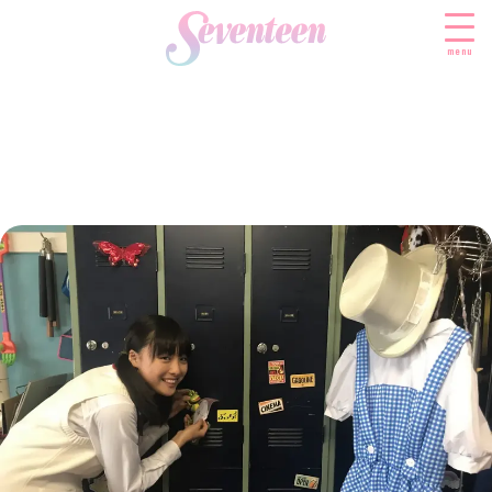
menu
すべての新着記事
FASHION
ファッションニュース
BEAUTY
モデル私服
ビューティニュース
SCHOOL
着回し
トレンドメイク
スクールニュース
ENTERTAINMENT
着痩せ
ベストコスメ
制服コーデ
エンタメニュース
LIFESTYLE
ヘアアレンジ・ヘアケア
学校ヘアメイク
なにわ男子
ライフスタイルニュース
スキンケア
JK TREND
勉強・受験・進路
K-POP
JKランキング・アワード
ボディケア
JKトレンドニュース