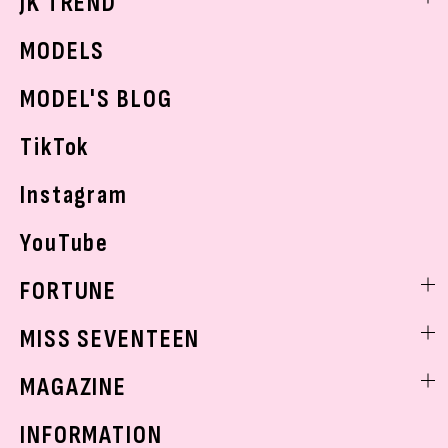
JK TREND
ボディケア
K-POP
JKランキング・アワード
JKトレンドニュース
MODELS
モデルの購入品
おでかけ
MODEL'S BLOG
お悩み相談
TikTok
Instagram
YouTube
FORTUNE
ゲッターズ飯田
MISS SEVENTEEN
ミスセブンティーンニュース
MAGAZINE
バックナンバー
INFORMATION