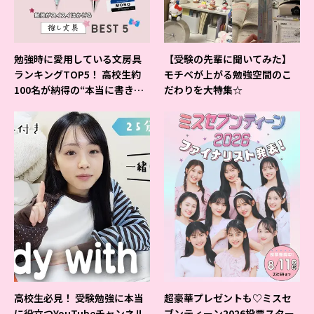
勉強時に愛用している文房具
【受験の先輩に聞いてみた】
ランキングTOP5！ 高校生約
モチベが上がる勉強空間のこ
100名が納得の“本当に書きや
だわりを大特集☆
すいシャーペン”が1位に❤
高校生必見！ 受験勉強に本当
超豪華プレゼントも♡ミスセ
に役立つYouTubeチャンネル
ブンティーン2026投票スター