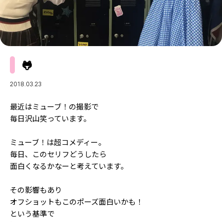
MODELS
モデルの購入品
MODEL'S BLOG
おでかけ
お悩み相談
TikTok
🐸
Instagram
YouTube
2018.03.23
FORTUNE
最近はミューブ！の撮影で
毎日沢山笑っています。
ゲッターズ飯田
MISS SEVENTEEN
ミューブ！は超コメディー。
ミスセブンティーンニュース
MAGAZINE
毎日、このセリフどうしたら
バックナンバー
面白くなるかなーと考えています。
INFORMATION
Seventeen
その影響もあり
について
オフショットもこのポーズ面白いかも！
という基準で