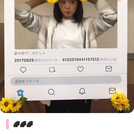
MODELS
モデルの購入品
MODEL'S BLOG
おでかけ
お悩み相談
TikTok
Instagram
YouTube
FORTUNE
ゲッターズ飯田
MISS SEVENTEEN
ミスセブンティーンニュース
MAGAZINE
バックナンバー
INFORMATION
Seventeen
について
🌈🌈🌈