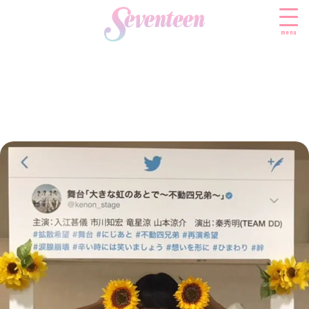
menu
すべての新着記事
FASHION
ファッションニュース
BEAUTY
モデル私服
ビューティニュース
SCHOOL
着回し
トレンドメイク
スクールニュース
ENTERTAINMENT
着痩せ
ベストコスメ
制服コーデ
エンタメニュース
LIFESTYLE
ヘアアレンジ・ヘアケア
学校ヘアメイク
なにわ男子
ライフスタイルニュース
スキンケア
JK TREND
勉強・受験・進路
K-POP
JKランキング・アワード
ボディケア
JKトレンドニュース