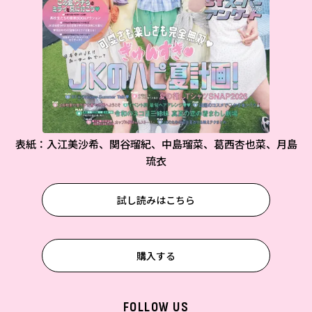
表紙：入江美沙希、関谷瑠紀、中島瑠菜、葛西杏也菜、月島
琉衣
試し読みはこちら
購入する
FOLLOW US