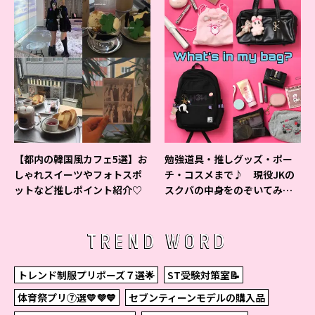
【都内の韓国風カフェ5選】お
勉強道具・推しグッズ・ポー
しゃれスイーツやフォトスポ
チ・コスメまで♪ 現役JKの
ットなど推しポイント紹介♡
スクバの中身をのぞいてみ
た！
TREND WORD
トレンド制服プリポーズ７選🌟
ST受験対策室📝
体育祭プリ⑦選💛💜💙
セブンティーンモデルの購入品