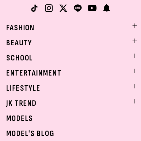
FASHION
ファッションニュース
BEAUTY
モデル私服
ビューティニュース
SCHOOL
着回し
トレンドメイク
着痩せ
スクールニュース
ENTERTAINMENT
ベストコスメ
制服コーデ
ヘアアレンジ・ヘアケア
エンタメニュース
LIFESTYLE
学校ヘアメイク
スキンケア
なにわ男子
勉強・受験・進路
ライフスタイルニュース
JK TREND
ボディケア
K-POP
JKランキング・アワード
JKトレンドニュース
MODELS
モデルの購入品
おでかけ
MODEL'S BLOG
お悩み相談