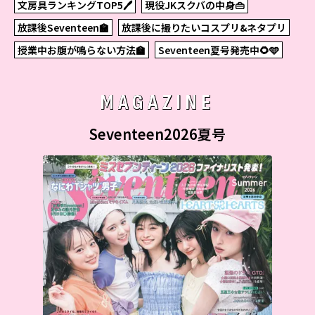
文房具ランキングTOP5🖊
現役JKスクバの中身👜
放課後Seventeen🏫
放課後に撮りたいコスプリ&ネタプリ
授業中お腹が鳴らない方法🏫
Seventeen夏号発売中🌻🩵
MAGAZINE
Seventeen2026夏号