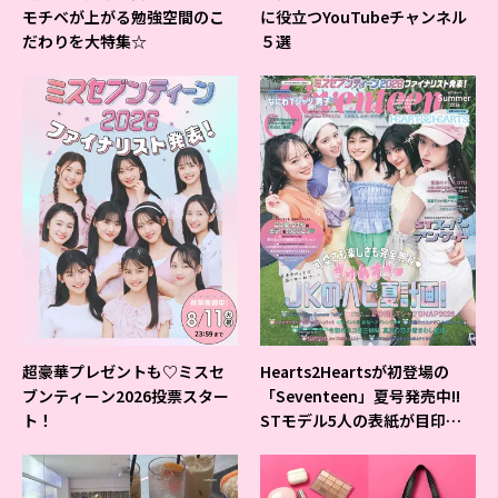
モチベが上がる勉強空間のこ
に役立つYouTubeチャンネル
だわりを大特集☆
５選
超豪華プレゼントも♡ミスセ
Hearts2Heartsが初登場の
ブンティーン2026投票スター
「Seventeen」夏号発売中!!
ト！
STモデル5人の表紙が目印だ
よ♪