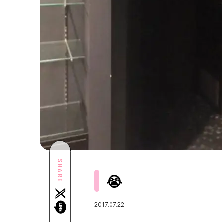
SHARE
😭
2017.07.22