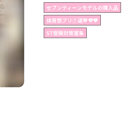
セブンティーンモデルの購入品
体育祭プリ⑦選💛💜💙
ST受験対策室📝