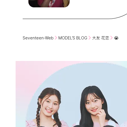
Seventeen-Web
MODEL’S BLOG
大友 花恋
😭