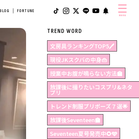
 BLOG
FORTUNE
menu
TREND WORD
文房具ランキングTOP5🖊
現役JKスクバの中身👜
授業中お腹が鳴らない方法🏫
放課後に撮りたいコスプリ&ネタ
プリ
トレンド制服プリポーズ７選🌟
放課後Seventeen🏫
Seventeen夏号発売中🌻🩵