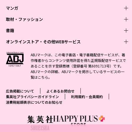
マンガ
取材・ファッション
少年マンガ
週刊少年ジャンプ
書籍
青年マンガ
ファッション・美容
ジャンプSQ
少年ジャンプ+
Seventeen
オンラインストア・その他WEBサービス
少女マンガ
芸能・情報・スポーツ
文芸・文庫・総合
Vジャンプ
ジャンプTOON
non-no
ジャンプTOON
Myojo
すばる
女性マンガ
学芸・ノンフィクション・新書
オンラインストア
最強ジャンプ
ABJマークは、この電子書店・電子書籍配信サービスが、著
ZEBRACK
BAILA
ZEBRACK
週プレNEWS
小説すばる
作権者からコンテンツ使用許諾を得た正規版配信サービスで
ジャンプTOON
1日5分で、明日は変わる よみタイ yomitai
OTO
少年ジャンプ+
ライトノベル・ノベライズ
その他WEBサービス
S-MANGA
MAQUIA
あることを示す登録商標（登録番号 第6091713号）です。
S-MANGA
週プレ グラジャパ!
集英社 文芸ステーション
ZEBRACK
集英社学芸部 - 学芸・ノンフィクション
SHUEISHA MANGA-ART HERITAGE
ジャンプTOON
ABJマークの詳細、ABJマークを掲示しているサービスの一
集英社オレンジ文庫
集英社アドナビ
集英社ジャンプリミックス
SPUR
キッズ
集英社コミック文庫
Sportiva
web 集英社文庫
覧は
こちら
。
S-MANGA
集英社ビジネス書
ジャンプキャラクターズストア
ZEBRACK
JUMP j-BOOKS
集英社エディターズ・ラボ
集英社コミック文庫
LEE
集英社みらい文庫
りぼん
パラスポ
青春と読書
集英社コミック文庫
集英社新書
HAPPY PLUS STORE
ジャンプルーキー！
ダッシュエックス文庫公式サイト
広告掲載について
よくあるお問合せ
週刊ヤングジャンプ
eclat
集英社の児童図書 S-KIDS.LAND
マーガレット
アジア人物史
マンガMee公式サイト
集英社新書プラス - 知の水先案内人
SHUEISHA VOX
集英社プライバシーガイドライン
利用規約・会員規約
S-MANGA
集英社Webマガジン コバルト
ヤングジャンプ定期購読デジタル
T JAPAN
消費税総額表示についてのお知らせ
別冊マーガレット
リマコミ
kotoba
LEEマルシェ
集英社ジャンプリミックス
シフォン文庫
ヤンジャン！
HAPPY PLUS ONE
マンガMee公式サイト
マンガMeets
e!集英社
SHOP Marisol
集英社コミック文庫
となりのヤングジャンプ
MEN'S NON-NO
リマコミ
Cookie
情報・知識＆オピニオン imidas
eclat premium
グランドジャンプ
UOMO
マンガMeets
Cocohana
mirabella