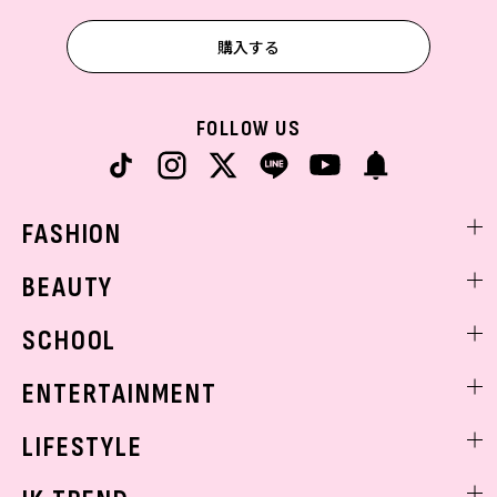
購入する
FOLLOW US
FASHION
ファッションニュース
BEAUTY
モデル私服
ビューティニュース
SCHOOL
着回し
トレンドメイク
着痩せ
スクールニュース
ENTERTAINMENT
ベストコスメ
制服コーデ
ヘアアレンジ・ヘアケア
エンタメニュース
LIFESTYLE
学校ヘアメイク
スキンケア
なにわ男子
勉強・受験・進路
ライフスタイルニュース