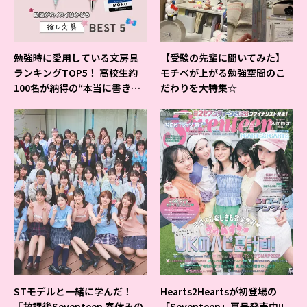
勉強時に愛用している文房具
【受験の先輩に聞いてみた】
ランキングTOP5！ 高校生約
モチベが上がる勉強空間のこ
100名が納得の“本当に書きや
だわりを大特集☆
すいシャーペン”が1位に❤
STモデルと一緒に学んだ！
Hearts2Heartsが初登場の
『放課後Seventeen 春休みの
「Seventeen」夏号発売中!!