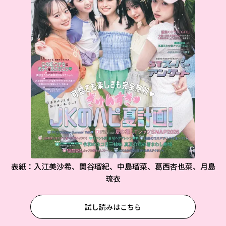
表紙：入江美沙希、関谷瑠紀、中島瑠菜、葛西杏也菜、月島
琉衣
試し読みはこちら