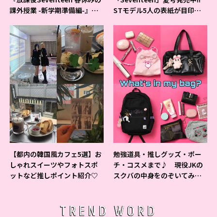
課外授業 -新学期準備編-』イ
STモデル5人の表紙が目印だ
ベントの様子をレポ♡
よ♪
【都内の韓国風カフェ5選】お
勉強道具・推しグッズ・ポー
しゃれスイーツやフォトスポ
チ・コスメまで♪ 現役JKの
ットなど推しポイント紹介♡
スクバの中身をのぞいてみ
た！
TREND WORD