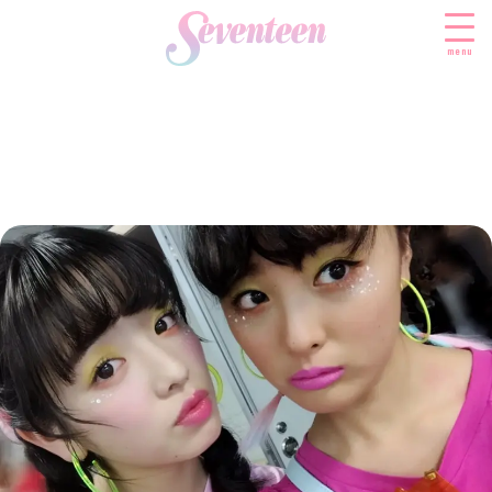
menu
すべての新着記事
FASHION
ファッションニュース
BEAUTY
モデル私服
ビューティニュース
SCHOOL
着回し
トレンドメイク
スクールニュース
ENTERTAINMENT
着痩せ
ベストコスメ
制服コーデ
エンタメニュース
LIFESTYLE
ヘアアレンジ・ヘアケア
学校ヘアメイク
なにわ男子
ライフスタイルニュース
スキンケア
JK TREND
勉強・受験・進路
K-POP
JKランキング・アワード
ボディケア
JKトレンドニュース