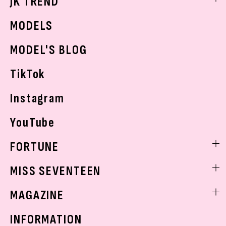
JK TREND
ボディケア
K-POP
JKランキング・アワード
JKトレンドニュース
MODELS
モデルの購入品
おでかけ
MODEL'S BLOG
お悩み相談
TikTok
Instagram
YouTube
FORTUNE
ゲッターズ飯田
MISS SEVENTEEN
ミスセブンティーンニュース
MAGAZINE
バックナンバー
INFORMATION