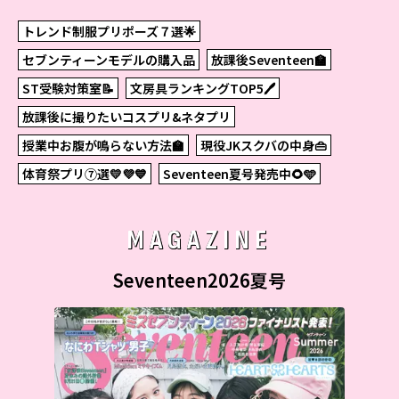
トレンド制服プリポーズ７選🌟
セブンティーンモデルの購入品
放課後Seventeen🏫
ST受験対策室📝
文房具ランキングTOP5🖊
放課後に撮りたいコスプリ&ネタプリ
授業中お腹が鳴らない方法🏫
現役JKスクバの中身👜
体育祭プリ⑦選💛💜💙
Seventeen夏号発売中🌻🩵
MAGAZINE
Seventeen2026夏号