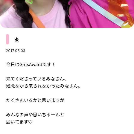
MODELS
モデルの購入品
MODEL'S BLOG
おでかけ
お悩み相談
TikTok
🚶
Instagram
YouTube
2017.05.03
FORTUNE
今日はGirlsAwardです！
ゲッターズ飯田
MISS SEVENTEEN
来てくださっているみなさん、
残念ながら来られなかったみなさん。
ミスセブンティーンニュース
MAGAZINE
バックナンバー
たくさんいるかと思いますが
INFORMATION
Seventeen
みんなの声や思いちゃーんと
について
届いてます♡