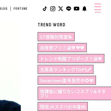
 BLOG
FORTUNE
menu
TREND WORD
ST受験対策室📝
体育祭プリ⑦選💛💜💙
トレンド制服プリポーズ７選🌟
文房具ランキングTOP5🖊
Seventeen夏号発売中🌻🩵
放課後に撮りたいコスプリ&ネタ
プリ
現役JKスクバの中身👜