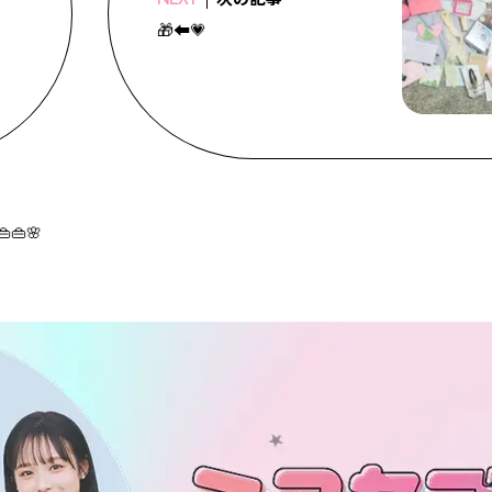
🎁⬅️️💗
👜👜🌸