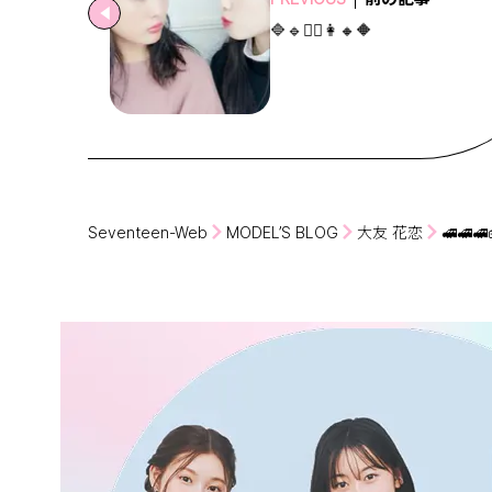
🔷🔹👩‍❤️️‍👩🔸🔶
Seventeen-Web
MODEL’S BLOG
大友 花恋
🚅🚅🚅