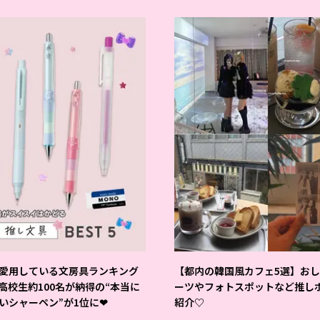
愛用している文房具ランキング
【都内の韓国風カフェ5選】お
 高校生約100名が納得の“本当に
ーツやフォトスポットなど推し
いシャーペン”が1位に❤
紹介♡