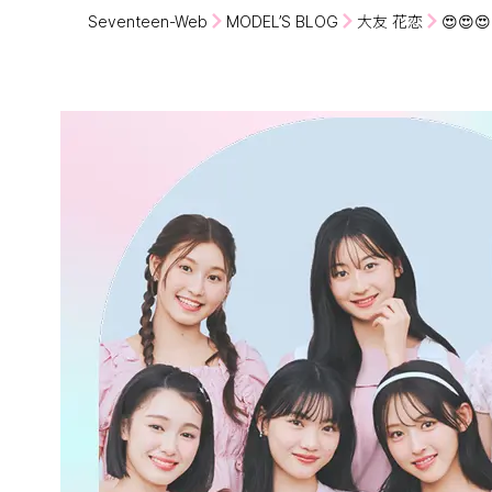
Seventeen-Web
MODEL’S BLOG
大友 花恋
😍😍😍