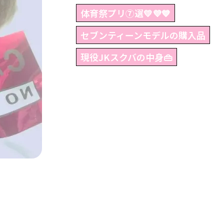
体育祭プリ⑦選💛💜💙
セブンティーンモデルの購入品
現役JKスクバの中身👜