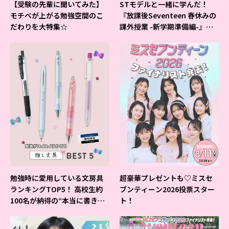
【受験の先輩に聞いてみた】
STモデルと一緒に学んだ！
モチベが上がる勉強空間のこ
『放課後Seventeen 春休みの
だわりを大特集☆
課外授業 -新学期準備編-』イ
ベントの様子をレポ♡
勉強時に愛用している文房具
超豪華プレゼントも♡ミスセ
ランキングTOP5！ 高校生約
ブンティーン2026投票スター
100名が納得の“本当に書きや
ト！
すいシャーペン”が1位に❤