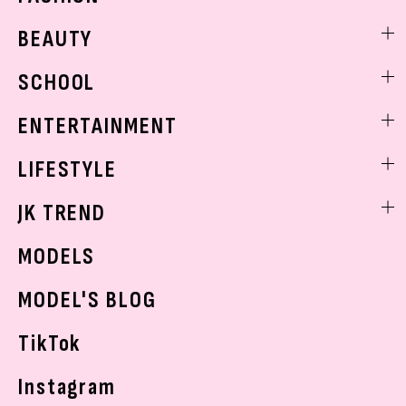
ファッションニュース
BEAUTY
モデル私服
ビューティニュース
SCHOOL
着回し
トレンドメイク
着痩せ
スクールニュース
ENTERTAINMENT
ベストコスメ
制服コーデ
ヘアアレンジ・ヘアケア
エンタメニュース
LIFESTYLE
学校ヘアメイク
スキンケア
なにわ男子
勉強・受験・進路
ライフスタイルニュース
JK TREND
ボディケア
K-POP
JKランキング・アワード
JKトレンドニュース
MODELS
モデルの購入品
おでかけ
MODEL'S BLOG
お悩み相談
TikTok
Instagram