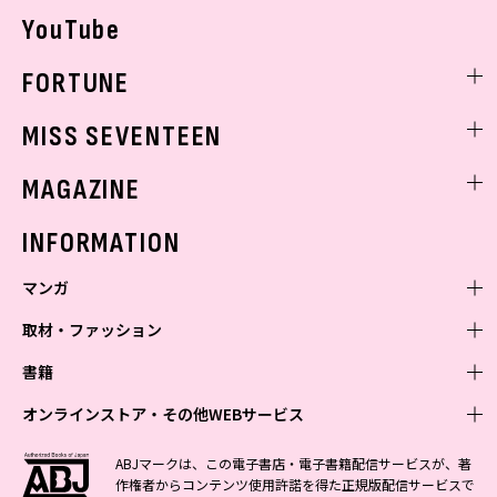
YouTube
FORTUNE
ゲッターズ飯田
MISS SEVENTEEN
ミスセブンティーンニュース
MAGAZINE
バックナンバー
INFORMATION
マンガ
取材・ファッション
少年マンガ
週刊少年ジャンプ
書籍
青年マンガ
ファッション・美容
ジャンプSQ
少年ジャンプ+
Seventeen
オンラインストア・その他WEBサービス
少女マンガ
芸能・情報・スポーツ
文芸・文庫・総合
Vジャンプ
ジャンプTOON
non-no
ジャンプTOON
Myojo
すばる
女性マンガ
学芸・ノンフィクション・新書
オンラインストア
最強ジャンプ
ABJマークは、この電子書店・電子書籍配信サービスが、著
ZEBRACK
BAILA
ZEBRACK
週プレNEWS
小説すばる
作権者からコンテンツ使用許諾を得た正規版配信サービスで
ジャンプTOON
1日5分で、明日は変わる よみタイ yomitai
OTO
少年ジャンプ+