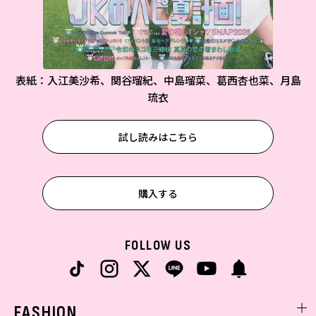
表紙：入江美沙希、関谷瑠紀、中島瑠菜、葛西杏也菜、月島
琉衣
試し読みはこちら
購入する
FOLLOW US
FASHION