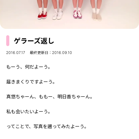
MODELS
モデルの購入品
MODEL'S BLOG
おでかけ
お悩み相談
TikTok
ゲラーズ返し
Instagram
YouTube
2016.07.17
最終更新日：2016.09.10
FORTUNE
もーう、何だよーう。
ゲッターズ飯田
MISS SEVENTEEN
届きまくりですよーう。
ミスセブンティーンニュース
MAGAZINE
真悠ちゃーん、ももー、明日香ちゃーん。
バックナンバー
INFORMATION
私も会いたいよーう。
Seventeen
について
ってことで、写真を遡ってみたよーう。