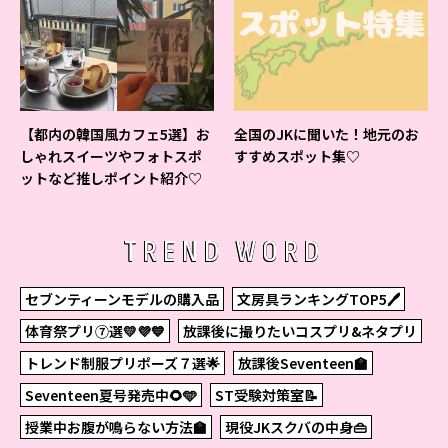
【都内の韓国風カフェ5選】お
全国のJKに聞いた！地元のお
しゃれスイーツやフォトスポ
すすめスポット集♡
ットなど推しポイント紹介♡
TREND WORD
セブンティーンモデルの購入品
文房具ランキングTOP5🖊
体育祭プリ⑦選💛💜💙
放課後に撮りたいコスプリ&ネタプリ
トレンド制服プリポーズ７選🌟
放課後Seventeen🏫
Seventeen夏号発売中🌻🩵
ST受験対策室📝
授業中お腹が鳴らない方法🏫
現役JKスクバの中身👜