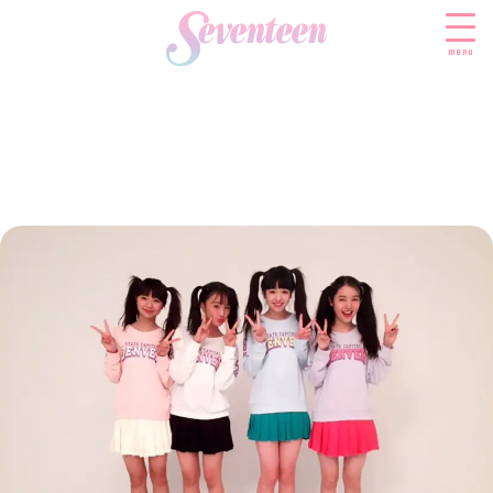
menu
すべての新着記事
FASHION
ファッションニュース
BEAUTY
モデル私服
ビューティニュース
SCHOOL
着回し
トレンドメイク
スクールニュース
ENTERTAINMENT
着痩せ
ベストコスメ
制服コーデ
エンタメニュース
LIFESTYLE
ヘアアレンジ・ヘアケア
学校ヘアメイク
なにわ男子
ライフスタイルニュース
スキンケア
JK TREND
勉強・受験・進路
K-POP
JKランキング・アワード
ボディケア
JKトレンドニュース