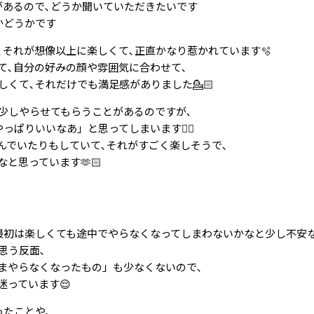
があるので､どうか聞いていただきたいです
かどうかです
それが想像以上に楽しくて､正直かなり惹かれています🫧
て､自分の好みの顔や雰囲気に合わせて､
くて､それだけでも満足感がありました💁🏻
､少しやらせてもらうことがあるのですが､
ぱりいいなあ」と思ってしまいます🙂‍↕️
んでいたりもしていて､それがすごく楽しそうで､
と思っています🫶🏻
最初は楽しくても途中でやらなくなってしまわないかなと少し不安
思う反面､
まやらなくなったもの」も少なくないので､
迷っています😌
ったことや､