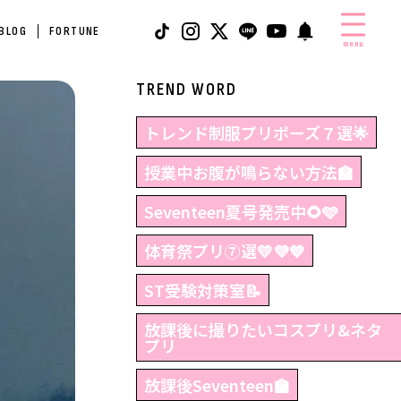
 BLOG
FORTUNE
menu
TREND WORD
トレンド制服プリポーズ７選🌟
授業中お腹が鳴らない方法🏫
Seventeen夏号発売中🌻🩵
体育祭プリ⑦選💛💜💙
ST受験対策室📝
放課後に撮りたいコスプリ&ネタ
プリ
放課後Seventeen🏫