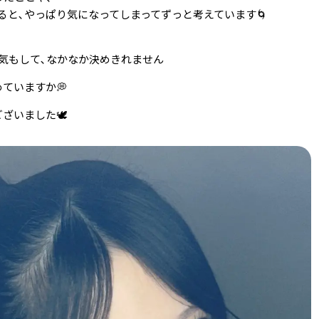
ると､やっぱり気になってしまってずっと考えています🌀
気もして､なかなか決めきれません
ていますか💭
いました🕊️