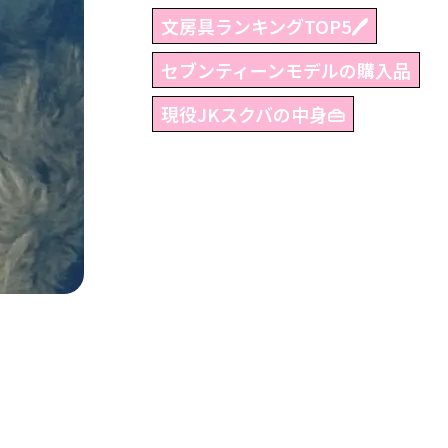
文房具ランキングTOP5🖊
セブンティーンモデルの購入品
現役JKスクバの中身👜