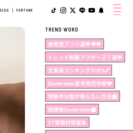
 BLOG
FORTUNE
menu
TREND WORD
体育祭プリ⑦選💛💜💙
トレンド制服プリポーズ７選🌟
文房具ランキングTOP5🖊
Seventeen夏号発売中🌻🩵
授業中お腹が鳴らない方法🏫
放課後Seventeen🏫
ST受験対策室📝