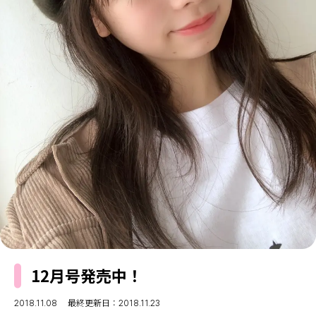
MODELS
モデルの購入品
MODEL'S BLOG
おでかけ
お悩み相談
TikTok
Instagram
YouTube
FORTUNE
ゲッターズ飯田
MISS SEVENTEEN
ミスセブンティーンニュース
MAGAZINE
バックナンバー
INFORMATION
Seventeen
について
12月号発売中！
2018.11.08
最終更新日：2018.11.23