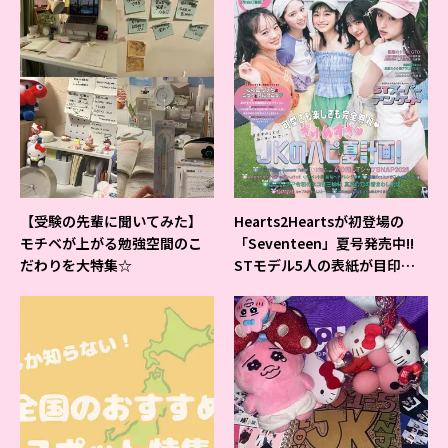
【受験の先輩に聞いてみた】
Hearts2Heartsが初登場の
モチベが上がる勉強空間のこ
「Seventeen」夏号発売中!!
だわりを大特集☆
STモデル5人の表紙が目印だ
よ♪