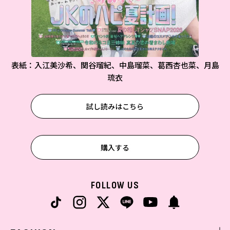
表紙：入江美沙希、関谷瑠紀、中島瑠菜、葛西杏也菜、月島
琉衣
試し読みはこちら
購入する
FOLLOW US