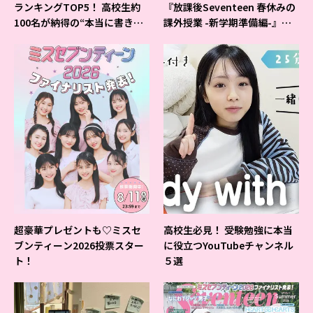
ランキングTOP5！ 高校生約
『放課後Seventeen 春休みの
100名が納得の“本当に書きや
課外授業 -新学期準備編-』イ
すいシャーペン”が1位に❤
ベントの様子をレポ♡
超豪華プレゼントも♡ミスセ
高校生必見！ 受験勉強に本当
ブンティーン2026投票スター
に役立つYouTubeチャンネル
ト！
５選