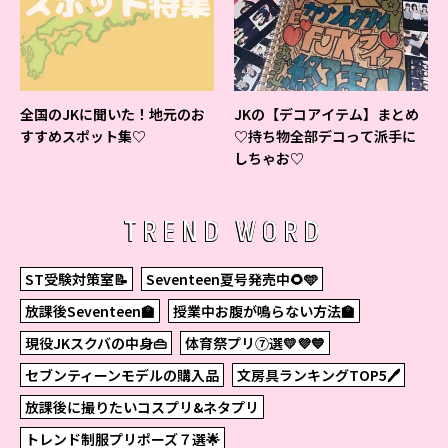
全国のJKに聞いた！地元のお
JKの【デコアイテム】まとめ
すすめスポット集♡
♡持ち物全部デコって派手に
しちゃお♡
TREND WORD
ST受験対策室📝
Seventeen夏号発売中🌻🩵
放課後Seventeen🏫
授業中お腹が鳴らない方法🏫
現役JKスクバの中身👜
体育祭プリ⑦選💛💜💙
セブンティーンモデルの購入品
文房具ランキングTOP5🖊
放課後に撮りたいコスプリ&ネタプリ
トレンド制服プリポーズ７選🌟