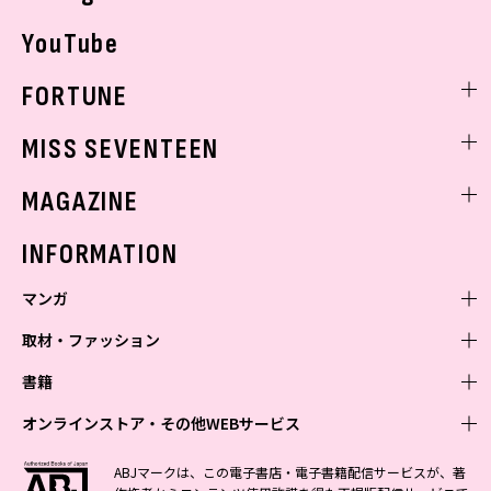
YouTube
FORTUNE
ゲッターズ飯田
MISS SEVENTEEN
ミスセブンティーンニュース
MAGAZINE
バックナンバー
INFORMATION
マンガ
取材・ファッション
少年マンガ
週刊少年ジャンプ
書籍
青年マンガ
ファッション・美容
ジャンプSQ
少年ジャンプ+
Seventeen
オンラインストア・その他WEBサービス
少女マンガ
芸能・情報・スポーツ
文芸・文庫・総合
Vジャンプ
ジャンプTOON
non-no
ジャンプTOON
Myojo
すばる
女性マンガ
学芸・ノンフィクション・新書
オンラインストア
最強ジャンプ
ABJマークは、この電子書店・電子書籍配信サービスが、著
ZEBRACK
BAILA
ZEBRACK
週プレNEWS
小説すばる