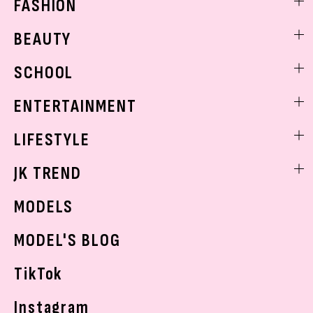
FASHION
ファッションニュース
BEAUTY
モデル私服
ビューティニュース
SCHOOL
着回し
トレンドメイク
着痩せ
スクールニュース
ENTERTAINMENT
ベストコスメ
制服コーデ
ヘアアレンジ・ヘアケア
エンタメニュース
LIFESTYLE
学校ヘアメイク
スキンケア
なにわ男子
勉強・受験・進路
ライフスタイルニュース
JK TREND
ボディケア
K-POP
JKランキング・アワード
JKトレンドニュース
MODELS
モデルの購入品
おでかけ
MODEL'S BLOG
お悩み相談
TikTok
Instagram