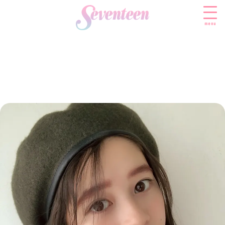
menu
すべての新着記事
FASHION
ファッションニュース
BEAUTY
モデル私服
ビューティニュース
SCHOOL
着回し
トレンドメイク
スクールニュース
ENTERTAINMENT
着痩せ
ベストコスメ
制服コーデ
エンタメニュース
LIFESTYLE
ヘアアレンジ・ヘアケア
学校ヘアメイク
なにわ男子
ライフスタイルニュース
スキンケア
JK TREND
勉強・受験・進路
K-POP
JKランキング・アワード
ボディケア
JKトレンドニュース