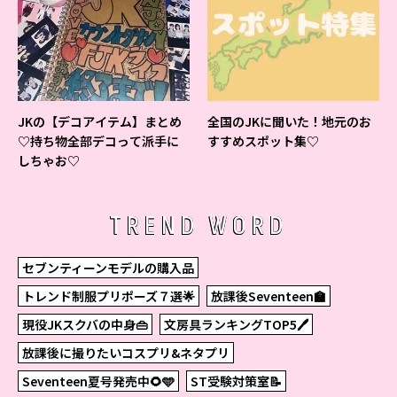
JKの【デコアイテム】まとめ
全国のJKに聞いた！地元のお
♡持ち物全部デコって派手に
すすめスポット集♡
しちゃお♡
TREND WORD
セブンティーンモデルの購入品
トレンド制服プリポーズ７選🌟
放課後Seventeen🏫
現役JKスクバの中身👜
文房具ランキングTOP5🖊
放課後に撮りたいコスプリ&ネタプリ
Seventeen夏号発売中🌻🩵
ST受験対策室📝