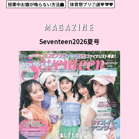
授業中お腹が鳴らない方法🏫
体育祭プリ⑦選💛💜💙
MAGAZINE
Seventeen2026夏号