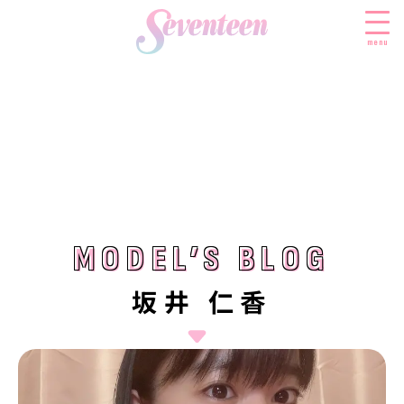
menu
すべての新着記事
FASHION
ファッションニュース
BEAUTY
モデル私服
ビューティニュース
MODEL’S BLOG
MODEL’S BLOG
SCHOOL
着回し
トレンドメイク
スクールニュース
ENTERTAINMENT
坂井 仁香
着痩せ
ベストコスメ
制服コーデ
エンタメニュース
LIFESTYLE
ヘアアレンジ・ヘアケア
学校ヘアメイク
なにわ男子
ライフスタイルニュース
スキンケア
JK TREND
勉強・受験・進路
K-POP
JKランキング・アワード
ボディケア
JKトレンドニュース