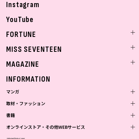
Instagram
YouTube
FORTUNE
ゲッターズ飯田
MISS SEVENTEEN
ミスセブンティーンニュース
MAGAZINE
バックナンバー
INFORMATION
マンガ
取材・ファッション
少年マンガ
週刊少年ジャンプ
書籍
青年マンガ
ファッション・美容
ジャンプSQ
少年ジャンプ+
Seventeen
オンラインストア・その他WEBサービス
少女マンガ
芸能・情報・スポーツ
文芸・文庫・総合
Vジャンプ
ジャンプTOON
non-no
ジャンプTOON
Myojo
すばる
女性マンガ
学芸・ノンフィクション・新書
オンラインストア