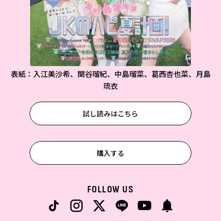
表紙：入江美沙希、関谷瑠紀、中島瑠菜、葛西杏也菜、月島
琉衣
試し読みはこちら
購入する
FOLLOW US