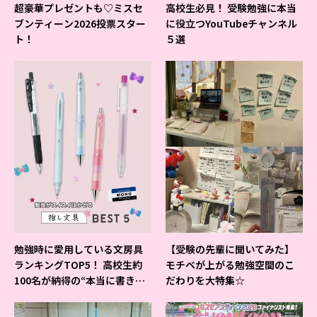
超豪華プレゼントも♡ミスセ
高校生必見！ 受験勉強に本当
ブンティーン2026投票スター
に役立つYouTubeチャンネル
ト！
５選
勉強時に愛用している文房具
【受験の先輩に聞いてみた】
ランキングTOP5！ 高校生約
モチベが上がる勉強空間のこ
100名が納得の“本当に書きや
だわりを大特集☆
すいシャーペン”が1位に❤