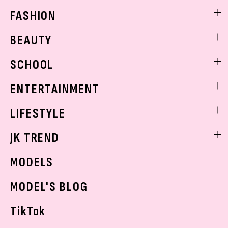
FASHION
ファッションニュース
BEAUTY
モデル私服
ビューティニュース
SCHOOL
着回し
トレンドメイク
着痩せ
スクールニュース
ENTERTAINMENT
ベストコスメ
制服コーデ
ヘアアレンジ・ヘアケア
エンタメニュース
LIFESTYLE
学校ヘアメイク
スキンケア
なにわ男子
勉強・受験・進路
ライフスタイルニュース
JK TREND
ボディケア
K-POP
JKランキング・アワード
JKトレンドニュース
MODELS
モデルの購入品
おでかけ
MODEL'S BLOG
お悩み相談
TikTok