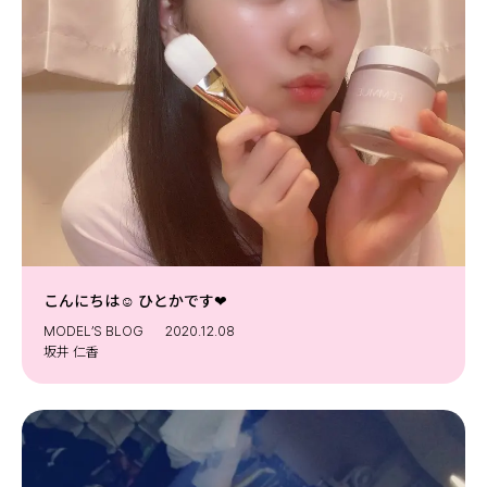
MODELS
モデルの購入品
MODEL'S BLOG
おでかけ
お悩み相談
TikTok
Instagram
YouTube
FORTUNE
ゲッターズ飯田
MISS SEVENTEEN
こんにちは☺︎ ひとかです❤︎
ミスセブンティーンニュース
MAGAZINE
MODEL’S BLOG
2020.12.08
坂井 仁香
バックナンバー
INFORMATION
Seventeen
について