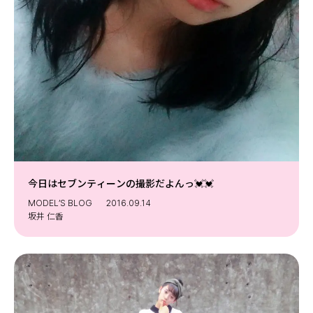
今日はセブンティーンの撮影だよんっ💓💓
MODEL’S BLOG
2016.09.14
坂井 仁香