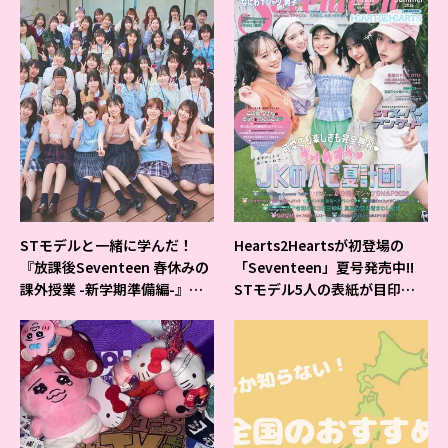
STモデルと一緒に学んだ！
Hearts2Heartsが初登場の
『放課後Seventeen 春休みの
「Seventeen」夏号発売中!!
課外授業 -新学期準備編-』イ
STモデル5人の表紙が目印だ
ベントの様子をレポ♡
よ♪