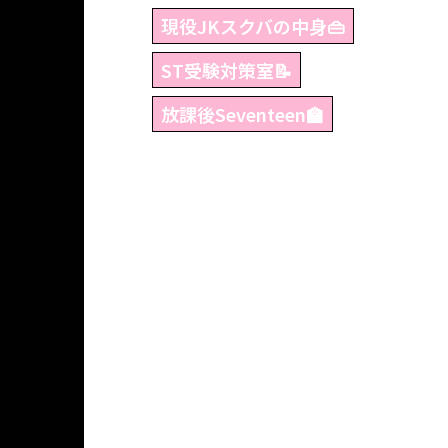
現役JKスクバの中身👜
ST受験対策室📝
放課後Seventeen🏫