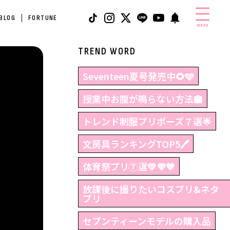
 BLOG
FORTUNE
menu
TREND WORD
Seventeen夏号発売中🌻🩵
授業中お腹が鳴らない方法🏫
トレンド制服プリポーズ７選🌟
文房具ランキングTOP5🖊
体育祭プリ⑦選💛💜💙
放課後に撮りたいコスプリ&ネタ
プリ
セブンティーンモデルの購入品