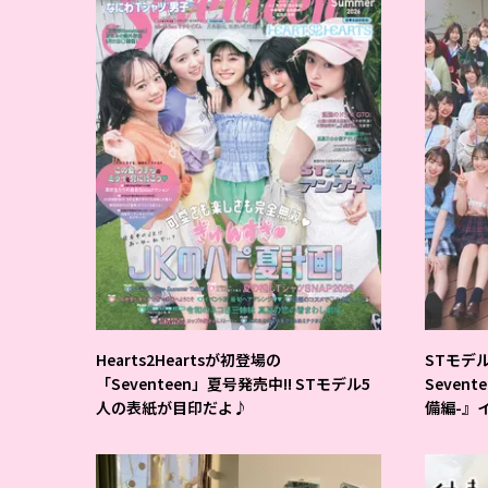
Hearts2Heartsが初登場の
STモデ
「Seventeen」夏号発売中!! STモデル5
Seven
人の表紙が目印だよ♪
備編-』