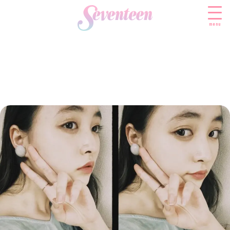
menu
すべての新着記事
FASHION
ファッションニュース
BEAUTY
モデル私服
ビューティニュース
SCHOOL
着回し
トレンドメイク
スクールニュース
ENTERTAINMENT
着痩せ
ベストコスメ
制服コーデ
エンタメニュース
LIFESTYLE
ヘアアレンジ・ヘアケア
学校ヘアメイク
なにわ男子
ライフスタイルニュース
スキンケア
JK TREND
勉強・受験・進路
K-POP
JKランキング・アワード
ボディケア
JKトレンドニュース