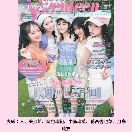
表紙：入江美沙希、関谷瑠紀、中島瑠菜、葛西杏也菜、月島
琉衣