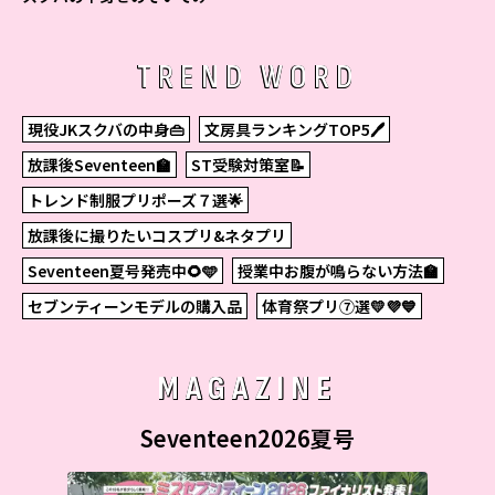
た！
TREND WORD
現役JKスクバの中身👜
文房具ランキングTOP5🖊
放課後Seventeen🏫
ST受験対策室📝
トレンド制服プリポーズ７選🌟
放課後に撮りたいコスプリ&ネタプリ
Seventeen夏号発売中🌻🩵
授業中お腹が鳴らない方法🏫
セブンティーンモデルの購入品
体育祭プリ⑦選💛💜💙
MAGAZINE
Seventeen2026夏号