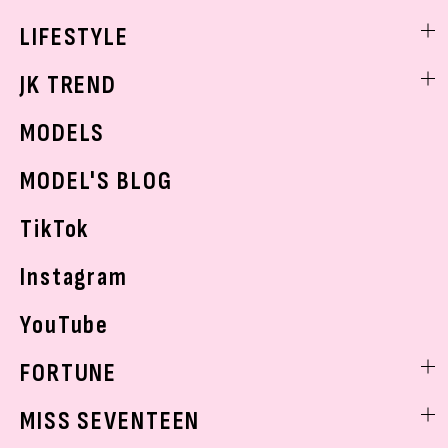
制服コーデ
ヘアアレンジ・ヘアケア
エンタメニュース
LIFESTYLE
学校ヘアメイク
スキンケア
なにわ男子
勉強・受験・進路
ライフスタイルニュース
JK TREND
ボディケア
K-POP
JKランキング・アワード
JKトレンドニュース
MODELS
モデルの購入品
おでかけ
MODEL'S BLOG
お悩み相談
TikTok
Instagram
YouTube
FORTUNE
ゲッターズ飯田
MISS SEVENTEEN