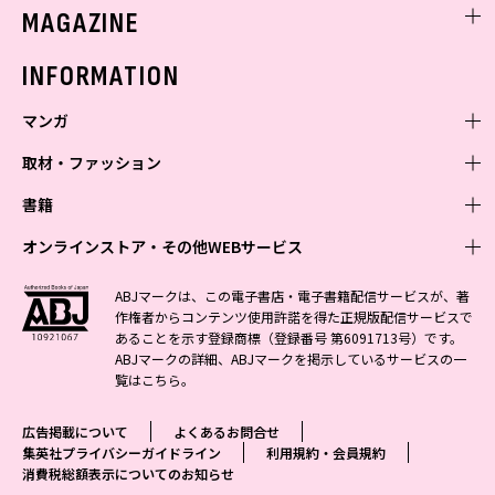
ミスセブンティーンニュース
MAGAZINE
バックナンバー
INFORMATION
マンガ
取材・ファッション
少年マンガ
週刊少年ジャンプ
書籍
青年マンガ
ファッション・美容
ジャンプSQ
少年ジャンプ+
Seventeen
オンラインストア・その他WEBサービス
少女マンガ
芸能・情報・スポーツ
文芸・文庫・総合
Vジャンプ
ジャンプTOON
non-no
ジャンプTOON
Myojo
すばる
女性マンガ
学芸・ノンフィクション・新書
オンラインストア
最強ジャンプ
ABJマークは、この電子書店・電子書籍配信サービスが、著
ZEBRACK
BAILA
ZEBRACK
週プレNEWS
小説すばる
作権者からコンテンツ使用許諾を得た正規版配信サービスで
ジャンプTOON
1日5分で、明日は変わる よみタイ yomitai
OTO
少年ジャンプ+
ライトノベル・ノベライズ
その他WEBサービス
S-MANGA
MAQUIA
あることを示す登録商標（登録番号 第6091713号）です。
S-MANGA
週プレ グラジャパ!
集英社 文芸ステーション
ZEBRACK
集英社学芸部 - 学芸・ノンフィクション
SHUEISHA MANGA-ART HERITAGE
ジャンプTOON
ABJマークの詳細、ABJマークを掲示しているサービスの一
集英社オレンジ文庫
集英社アドナビ
集英社ジャンプリミックス
SPUR
キッズ
集英社コミック文庫
Sportiva
web 集英社文庫
覧は
こちら
。
S-MANGA
集英社ビジネス書
ジャンプキャラクターズストア
ZEBRACK
JUMP j-BOOKS
集英社エディターズ・ラボ
集英社コミック文庫
LEE
集英社みらい文庫
りぼん
パラスポ
青春と読書
集英社コミック文庫
集英社新書
HAPPY PLUS STORE
ジャンプルーキー！
ダッシュエックス文庫公式サイト
広告掲載について
よくあるお問合せ
週刊ヤングジャンプ
eclat
集英社の児童図書 S-KIDS.LAND
マーガレット
アジア人物史
マンガMee公式サイト
集英社新書プラス - 知の水先案内人
SHUEISHA VOX
集英社プライバシーガイドライン
利用規約・会員規約
S-MANGA
集英社Webマガジン コバルト
ヤングジャンプ定期購読デジタル
T JAPAN
消費税総額表示についてのお知らせ
別冊マーガレット
リマコミ
kotoba
LEEマルシェ
集英社ジャンプリミックス
シフォン文庫