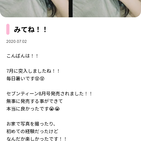
MODELS
モデルの購入品
MODEL'S BLOG
おでかけ
お悩み相談
TikTok
みてね！！
Instagram
2020.07.02
YouTube
こんばんは！！
FORTUNE
7月に突入しましたね！！
ゲッターズ飯田
毎日暑いです😵😵
MISS SEVENTEEN
ミスセブンティーンニュース
MAGAZINE
セブンティーン8月号発売されました！！
無事に発売する事ができて
バックナンバー
INFORMATION
本当に良かったです😭😭
Seventeen
について
お家で写真を撮ったり、
初めての経験だったけど
なんだか楽しかったです！！