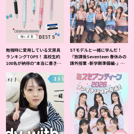
勉強時に愛用している文房具
STモデルと一緒に学んだ！
ランキングTOP5！ 高校生約
『放課後Seventeen 春休みの
100名が納得の“本当に書きや
課外授業 -新学期準備編-』イ
すいシャーペン”が1位に❤
ベントの様子をレポ♡