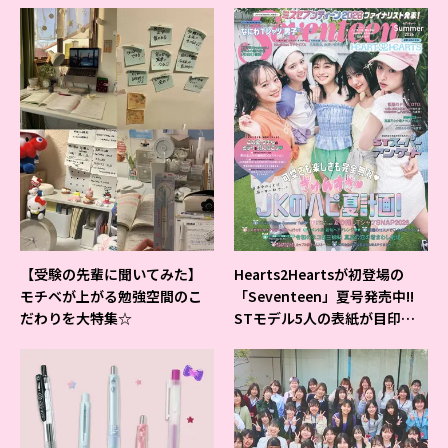
【受験の先輩に聞いてみた】
Hearts2Heartsが初登場の
モチベが上がる勉強空間のこ
「Seventeen」夏号発売中!!
だわりを大特集☆
STモデル5人の表紙が目印だ
よ♪