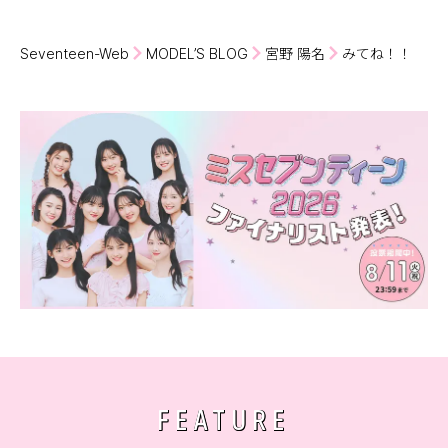
Seventeen-Web
MODEL’S BLOG
宮野 陽名
みてね！！
FEATURE