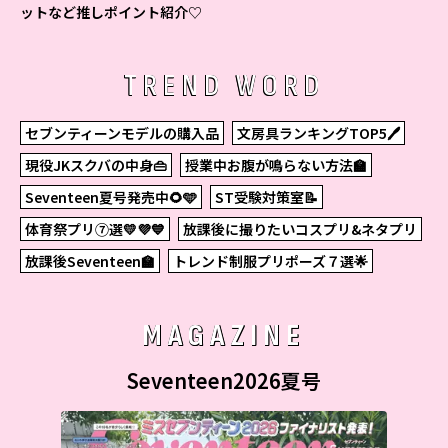
ットなど推しポイント紹介♡
TREND WORD
セブンティーンモデルの購入品
文房具ランキングTOP5🖊
現役JKスクバの中身👜
授業中お腹が鳴らない方法🏫
Seventeen夏号発売中🌻🩵
ST受験対策室📝
体育祭プリ⑦選💛💜💙
放課後に撮りたいコスプリ&ネタプリ
放課後Seventeen🏫
トレンド制服プリポーズ７選🌟
MAGAZINE
Seventeen2026夏号