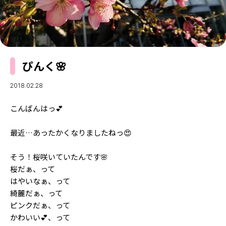
MODELS
モデルの購入品
MODEL'S BLOG
おでかけ
お悩み相談
TikTok
ぴんく🌸
Instagram
YouTube
2018.02.28
FORTUNE
こんばんはっ💕
ゲッターズ飯田
MISS SEVENTEEN
最近…あったかくなりましたねっ😍
ミスセブンティーンニュース
MAGAZINE
そう！桜咲いていたんです🌸
バックナンバー
桜だぁ、って
INFORMATION
はやいなぁ、って
Seventeen
綺麗だぁ、って
について
ピンクだぁ、って
かわいい💕、って