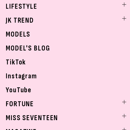
ヘアアレンジ・ヘアケア
エンタメニュース
LIFESTYLE
学校ヘアメイク
スキンケア
なにわ男子
勉強・受験・進路
ライフスタイルニュース
JK TREND
ボディケア
K-POP
JKランキング・アワード
JKトレンドニュース
MODELS
モデルの購入品
おでかけ
MODEL'S BLOG
お悩み相談
TikTok
Instagram
YouTube
FORTUNE
ゲッターズ飯田
MISS SEVENTEEN
ミスセブンティーンニュース