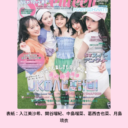
表紙：入江美沙希、関谷瑠紀、中島瑠菜、葛西杏也菜、月島
琉衣