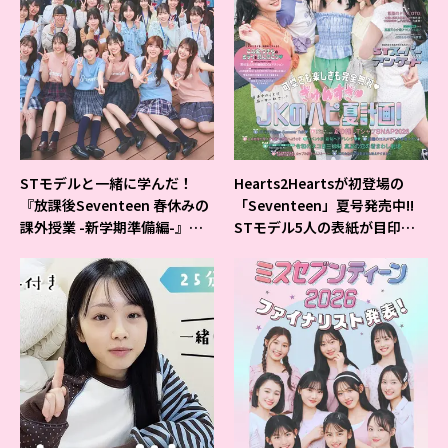
STモデルと一緒に学んだ！
Hearts2Heartsが初登場の
『放課後Seventeen 春休みの
「Seventeen」夏号発売中!!
課外授業 -新学期準備編-』イ
STモデル5人の表紙が目印だ
ベントの様子をレポ♡
よ♪