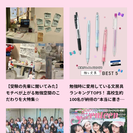
【受験の先輩に聞いてみた】
勉強時に愛用している文房具
モチベが上がる勉強空間のこ
ランキングTOP5！ 高校生約
だわりを大特集☆
100名が納得の“本当に書きや
すいシャーペン”が1位に❤