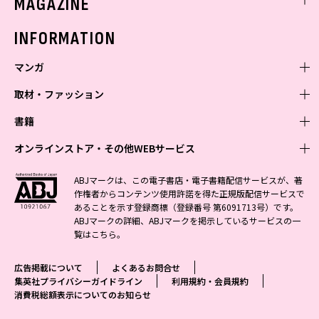
MAGAZINE
バックナンバー
INFORMATION
マンガ
取材・ファッション
少年マンガ
週刊少年ジャンプ
書籍
青年マンガ
ファッション・美容
ジャンプSQ
少年ジャンプ+
Seventeen
オンラインストア・その他WEBサービス
少女マンガ
芸能・情報・スポーツ
文芸・文庫・総合
Vジャンプ
ジャンプTOON
non-no
ジャンプTOON
Myojo
すばる
女性マンガ
学芸・ノンフィクション・新書
オンラインストア
最強ジャンプ
ABJマークは、この電子書店・電子書籍配信サービスが、著
ZEBRACK
BAILA
ZEBRACK
週プレNEWS
小説すばる
作権者からコンテンツ使用許諾を得た正規版配信サービスで
ジャンプTOON
1日5分で、明日は変わる よみタイ yomitai
OTO
少年ジャンプ+
ライトノベル・ノベライズ
その他WEBサービス
S-MANGA
MAQUIA
あることを示す登録商標（登録番号 第6091713号）です。
S-MANGA
週プレ グラジャパ!
集英社 文芸ステーション
ZEBRACK
集英社学芸部 - 学芸・ノンフィクション
SHUEISHA MANGA-ART HERITAGE
ジャンプTOON
ABJマークの詳細、ABJマークを掲示しているサービスの一
集英社オレンジ文庫
集英社アドナビ
集英社ジャンプリミックス
SPUR
キッズ
集英社コミック文庫
Sportiva
web 集英社文庫
覧は
こちら
。
S-MANGA
集英社ビジネス書
ジャンプキャラクターズストア
ZEBRACK
JUMP j-BOOKS
集英社エディターズ・ラボ
集英社コミック文庫
LEE
集英社みらい文庫
りぼん
パラスポ
青春と読書
集英社コミック文庫
集英社新書
HAPPY PLUS STORE
ジャンプルーキー！
ダッシュエックス文庫公式サイト
広告掲載について
よくあるお問合せ
週刊ヤングジャンプ
eclat
集英社の児童図書 S-KIDS.LAND
マーガレット
アジア人物史
マンガMee公式サイト
集英社新書プラス - 知の水先案内人
SHUEISHA VOX
集英社プライバシーガイドライン
利用規約・会員規約
S-MANGA
集英社Webマガジン コバルト
ヤングジャンプ定期購読デジタル
T JAPAN
消費税総額表示についてのお知らせ
別冊マーガレット
リマコミ
kotoba
LEEマルシェ
集英社ジャンプリミックス
シフォン文庫
ヤンジャン！
HAPPY PLUS ONE
マンガMee公式サイト