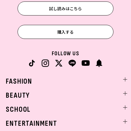
試し読みはこちら
購入する
FOLLOW US
FASHION
ファッションニュース
BEAUTY
モデル私服
ビューティニュース
SCHOOL
着回し
トレンドメイク
着痩せ
スクールニュース
ENTERTAINMENT
ベストコスメ
制服コーデ