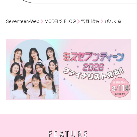
Seventeen-Web
MODEL’S BLOG
宮野 陽名
ぴんく🌸
FEATURE