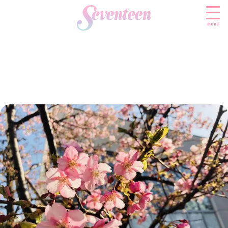
menu
すべての新着記事
FASHION
ファッションニュース
BEAUTY
モデル私服
ビューティニュース
SCHOOL
着回し
トレンドメイク
スクールニュース
ENTERTAINMENT
着痩せ
ベストコスメ
制服コーデ
エンタメニュース
LIFESTYLE
ヘアアレンジ・ヘアケア
学校ヘアメイク
なにわ男子
ライフスタイルニュース
スキンケア
JK TREND
勉強・受験・進路
K-POP
JKランキング・アワード
ボディケア
JKトレンドニュース