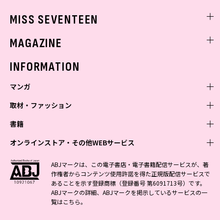
ゲッターズ飯田
MISS SEVENTEEN
ミスセブンティーンニュース
MAGAZINE
バックナンバー
INFORMATION
マンガ
取材・ファッション
少年マンガ
週刊少年ジャンプ
書籍
青年マンガ
ファッション・美容
ジャンプSQ
少年ジャンプ+
Seventeen
オンラインストア・その他WEBサービス
少女マンガ
芸能・情報・スポーツ
文芸・文庫・総合
Vジャンプ
ジャンプTOON
non-no
ジャンプTOON
Myojo
すばる
女性マンガ
学芸・ノンフィクション・新書
オンラインストア
最強ジャンプ
ABJマークは、この電子書店・電子書籍配信サービスが、著
ZEBRACK
BAILA
ZEBRACK
週プレNEWS
小説すばる
作権者からコンテンツ使用許諾を得た正規版配信サービスで
ジャンプTOON
1日5分で、明日は変わる よみタイ yomitai
OTO
少年ジャンプ+
ライトノベル・ノベライズ
その他WEBサービス
S-MANGA
MAQUIA
あることを示す登録商標（登録番号 第6091713号）です。
S-MANGA
週プレ グラジャパ!
集英社 文芸ステーション
ZEBRACK
集英社学芸部 - 学芸・ノンフィクション
SHUEISHA MANGA-ART HERITAGE
ジャンプTOON
ABJマークの詳細、ABJマークを掲示しているサービスの一
集英社オレンジ文庫
集英社アドナビ
集英社ジャンプリミックス
SPUR
キッズ
集英社コミック文庫
Sportiva
web 集英社文庫
覧は
こちら
。
S-MANGA
集英社ビジネス書
ジャンプキャラクターズストア
ZEBRACK
JUMP j-BOOKS
集英社エディターズ・ラボ
集英社コミック文庫
LEE
集英社みらい文庫
りぼん
パラスポ
青春と読書
集英社コミック文庫
集英社新書
HAPPY PLUS STORE