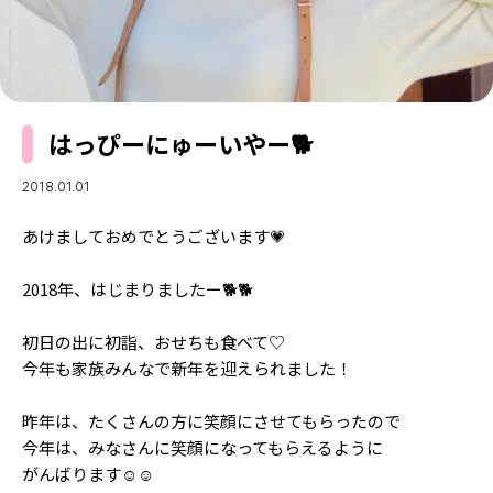
MODELS
モデルの購入品
MODEL'S BLOG
おでかけ
お悩み相談
TikTok
はっぴーにゅーいやー🐕
Instagram
YouTube
2018.01.01
FORTUNE
あけましておめでとうございます💗
ゲッターズ飯田
MISS SEVENTEEN
2018年、はじまりましたー🐕🐕
ミスセブンティーンニュース
MAGAZINE
初日の出に初詣、おせちも食べて♡
バックナンバー
今年も家族みんなで新年を迎えられました！
INFORMATION
Seventeen
昨年は、たくさんの方に笑顔にさせてもらったので
について
今年は、みなさんに笑顔になってもらえるように
がんばります☺️☺️