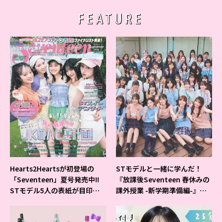
FEATURE
Hearts2Heartsが初登場の
STモデルと一緒に学んだ！
「Seventeen」夏号発売中!!
『放課後Seventeen 春休みの
STモデル5人の表紙が目印だ
課外授業 -新学期準備編-』イ
よ♪
ベントの様子をレポ♡