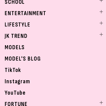
SCHOOL
着回し
トレンドメイク
着痩せ
スクールニュース
ENTERTAINMENT
ベストコスメ
制服コーデ
ヘアアレンジ・ヘアケア
エンタメニュース
LIFESTYLE
学校ヘアメイク
スキンケア
なにわ男子
勉強・受験・進路
ライフスタイルニュース
JK TREND
ボディケア
K-POP
JKランキング・アワード
JKトレンドニュース
MODELS
モデルの購入品
おでかけ
MODEL'S BLOG
お悩み相談
TikTok
Instagram
YouTube
FORTUNE