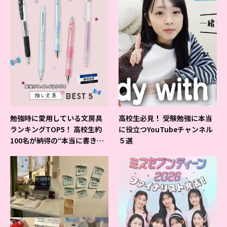
勉強時に愛用している文房具
高校生必見！ 受験勉強に本当
ランキングTOP5！ 高校生約
に役立つYouTubeチャンネル
100名が納得の“本当に書きや
５選
すいシャーペン”が1位に❤