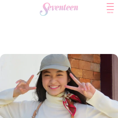
menu
すべての新着記事
FASHION
ファッションニュース
BEAUTY
モデル私服
ビューティニュース
SCHOOL
着回し
トレンドメイク
スクールニュース
ENTERTAINMENT
着痩せ
ベストコスメ
制服コーデ
エンタメニュース
LIFESTYLE
ヘアアレンジ・ヘアケア
学校ヘアメイク
なにわ男子
ライフスタイルニュース
スキンケア
JK TREND
勉強・受験・進路
K-POP
JKランキング・アワード
ボディケア
JKトレンドニュース