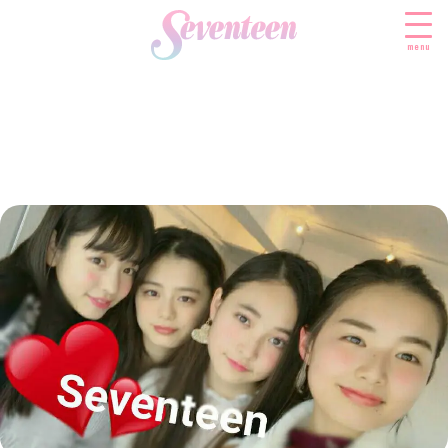
menu
すべての新着記事
FASHION
ファッションニュース
BEAUTY
モデル私服
ビューティニュース
SCHOOL
着回し
トレンドメイク
スクールニュース
ENTERTAINMENT
着痩せ
ベストコスメ
制服コーデ
エンタメニュース
LIFESTYLE
ヘアアレンジ・ヘアケア
学校ヘアメイク
なにわ男子
ライフスタイルニュース
スキンケア
JK TREND
勉強・受験・進路
K-POP
JKランキング・アワード
ボディケア
JKトレンドニュース