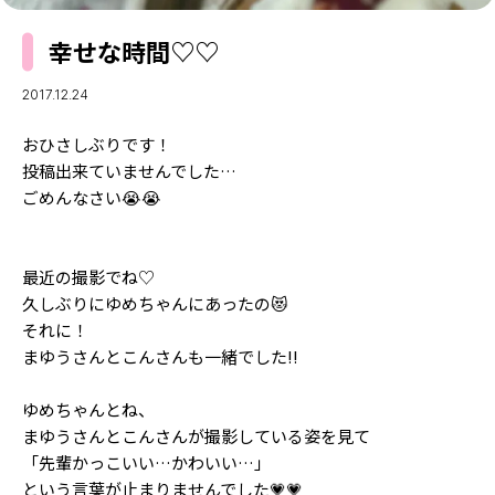
MODELS
モデルの購入品
幸せな時間♡♡
MODEL'S BLOG
おでかけ
お悩み相談
TikTok
2017.12.24
Instagram
おひさしぶりです！
投稿出来ていませんでした…
YouTube
ごめんなさい😭😭
FORTUNE
ゲッターズ飯田
最近の撮影でね♡
MISS SEVENTEEN
久しぶりにゆめちゃんにあったの😻
ミスセブンティーンニュース
MAGAZINE
それに！
まゆうさんとこんさんも一緒でした!!
バックナンバー
INFORMATION
ゆめちゃんとね、
Seventeen
について
まゆうさんとこんさんが撮影している姿を見て
「先輩かっこいい…かわいい…」
という言葉が止まりませんでした💗💗