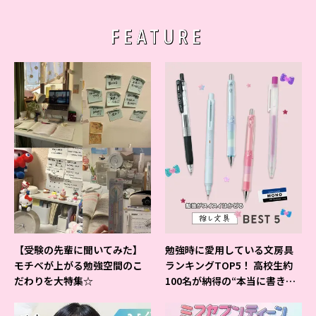
FEATURE
【受験の先輩に聞いてみた】
勉強時に愛用している文房具
モチベが上がる勉強空間のこ
ランキングTOP5！ 高校生約
だわりを大特集☆
100名が納得の“本当に書きや
すいシャーペン”が1位に❤