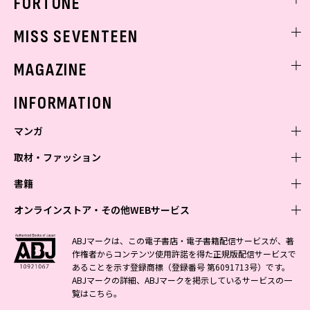
FORTUNE
ゲッターズ飯田
MISS SEVENTEEN
ミスセブンティーンニュース
MAGAZINE
バックナンバー
INFORMATION
マンガ
取材・ファッション
少年マンガ
週刊少年ジャンプ
書籍
青年マンガ
ファッション・美容
ジャンプSQ
少年ジャンプ+
Seventeen
オンラインストア・その他WEBサービス
少女マンガ
芸能・情報・スポーツ
文芸・文庫・総合
Vジャンプ
ジャンプTOON
non-no
ジャンプTOON
Myojo
すばる
女性マンガ
学芸・ノンフィクション・新書
オンラインストア
最強ジャンプ
ABJマークは、この電子書店・電子書籍配信サービスが、著
ZEBRACK
BAILA
ZEBRACK
週プレNEWS
小説すばる
作権者からコンテンツ使用許諾を得た正規版配信サービスで
ジャンプTOON
1日5分で、明日は変わる よみタイ yomitai
OTO
少年ジャンプ+
ライトノベル・ノベライズ
その他WEBサービス
S-MANGA
MAQUIA
あることを示す登録商標（登録番号 第6091713号）です。
S-MANGA
週プレ グラジャパ!
集英社 文芸ステーション
ZEBRACK
集英社学芸部 - 学芸・ノンフィクション
SHUEISHA MANGA-ART HERITAGE
ジャンプTOON
ABJマークの詳細、ABJマークを掲示しているサービスの一
集英社オレンジ文庫
集英社アドナビ
集英社ジャンプリミックス
SPUR
キッズ
集英社コミック文庫
Sportiva
web 集英社文庫
覧は
こちら
。
S-MANGA
集英社ビジネス書
ジャンプキャラクターズストア
ZEBRACK
JUMP j-BOOKS
集英社エディターズ・ラボ
集英社コミック文庫
LEE
集英社みらい文庫