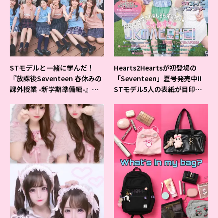
STモデルと一緒に学んだ！
Hearts2Heartsが初登場の
『放課後Seventeen 春休みの
「Seventeen」夏号発売中!!
課外授業 -新学期準備編-』イ
STモデル5人の表紙が目印だ
ベントの様子をレポ♡
よ♪