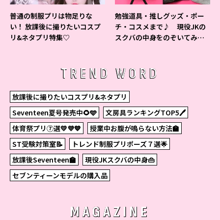
普通の制服プリは物足りな
勉強道具・推しグッズ・ポー
い！ 放課後に撮りたいコスプ
チ・コスメまで♪ 現役JKの
リ&ネタプリ特集♡
スクバの中身をのぞいてみ
た！
TREND WORD
放課後に撮りたいコスプリ&ネタプリ
Seventeen夏号発売中🌻🩵
文房具ランキングTOP5🖊
体育祭プリ⑦選💛💜💙
授業中お腹が鳴らない方法🏫
ST受験対策室📝
トレンド制服プリポーズ７選🌟
放課後Seventeen🏫
現役JKスクバの中身👜
セブンティーンモデルの購入品
MAGAZINE