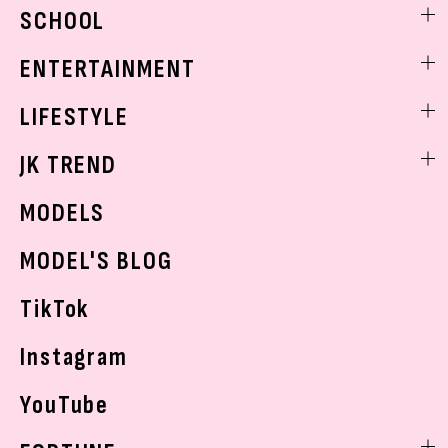
ビューティニュース
SCHOOL
着回し
トレンドメイク
着痩せ
スクールニュース
ENTERTAINMENT
ベストコスメ
制服コーデ
ヘアアレンジ・ヘアケア
エンタメニュース
LIFESTYLE
学校ヘアメイク
スキンケア
なにわ男子
勉強・受験・進路
ライフスタイルニュース
JK TREND
ボディケア
K-POP
JKランキング・アワード
JKトレンドニュース
MODELS
モデルの購入品
おでかけ
MODEL'S BLOG
お悩み相談
TikTok
Instagram
YouTube