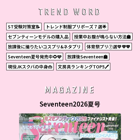
TREND WORD
ST受験対策室📝
トレンド制服プリポーズ７選🌟
セブンティーンモデルの購入品
授業中お腹が鳴らない方法🏫
放課後に撮りたいコスプリ&ネタプリ
体育祭プリ⑦選💛💜💙
Seventeen夏号発売中🌻🩵
放課後Seventeen🏫
現役JKスクバの中身👜
文房具ランキングTOP5🖊
MAGAZINE
Seventeen2026夏号