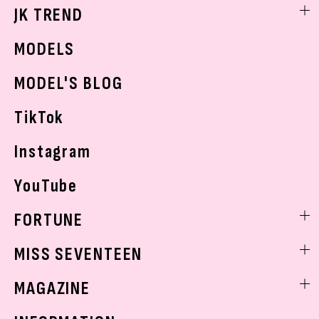
勉強・受験・進路
ライフスタイルニュース
JK TREND
ボディケア
K-POP
JKランキング・アワード
JKトレンドニュース
MODELS
モデルの購入品
おでかけ
MODEL'S BLOG
お悩み相談
TikTok
Instagram
YouTube
FORTUNE
ゲッターズ飯田
MISS SEVENTEEN
ミスセブンティーンニュース
MAGAZINE
バックナンバー