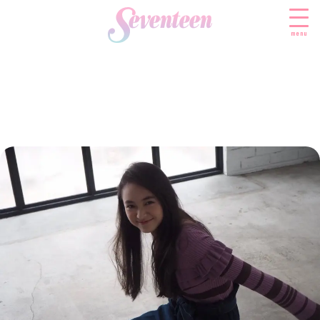
menu
すべての新着記事
FASHION
ファッションニュース
BEAUTY
モデル私服
ビューティニュース
SCHOOL
着回し
トレンドメイク
スクールニュース
ENTERTAINMENT
着痩せ
ベストコスメ
制服コーデ
エンタメニュース
LIFESTYLE
ヘアアレンジ・ヘアケア
学校ヘアメイク
なにわ男子
ライフスタイルニュース
スキンケア
JK TREND
勉強・受験・進路
K-POP
JKランキング・アワード
ボディケア
JKトレンドニュース