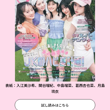
表紙：入江美沙希、関谷瑠紀、中島瑠菜、葛西杏也菜、月島
琉衣
試し読みはこちら