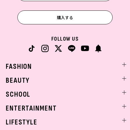
購入する
FOLLOW US
FASHION
ファッションニュース
BEAUTY
モデル私服
ビューティニュース
SCHOOL
着回し
トレンドメイク
着痩せ
スクールニュース
ENTERTAINMENT
ベストコスメ
制服コーデ
ヘアアレンジ・ヘアケア
エンタメニュース
LIFESTYLE
学校ヘアメイク
スキンケア
なにわ男子