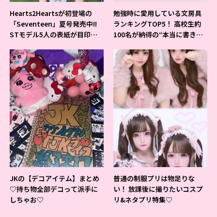
Hearts2Heartsが初登場の
勉強時に愛用している文房具
「Seventeen」夏号発売中!!
ランキングTOP5！ 高校生約
STモデル5人の表紙が目印だ
100名が納得の“本当に書きや
よ♪
すいシャーペン”が1位に❤
JKの【デコアイテム】まとめ
普通の制服プリは物足りな
♡持ち物全部デコって派手に
い！ 放課後に撮りたいコスプ
しちゃお♡
リ&ネタプリ特集♡