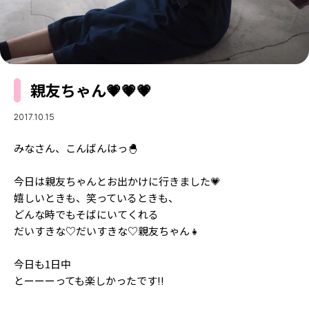
MODELS
モデルの購入品
MODEL'S BLOG
おでかけ
お悩み相談
TikTok
親友ちゃん💗💗💗
Instagram
YouTube
2017.10.15
FORTUNE
みなさん、こんばんはっ🐣
ゲッターズ飯田
MISS SEVENTEEN
今日は親友ちゃんとお出かけに行きました💗
嬉しいときも、笑っているときも、
ミスセブンティーンニュース
MAGAZINE
どんな時でもそばにいてくれる
バックナンバー
だいすきな♡だいすきな♡親友ちゃん👧
INFORMATION
Seventeen
今日も1日中
について
とーーーっても楽しかったです!!