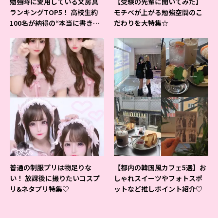
勉強時に愛用している文房具
【受験の先輩に聞いてみた】
ランキングTOP5！ 高校生約
モチベが上がる勉強空間のこ
100名が納得の“本当に書きや
だわりを大特集☆
すいシャーペン”が1位に❤
普通の制服プリは物足りな
【都内の韓国風カフェ5選】お
い！ 放課後に撮りたいコスプ
しゃれスイーツやフォトスポ
リ&ネタプリ特集♡
ットなど推しポイント紹介♡