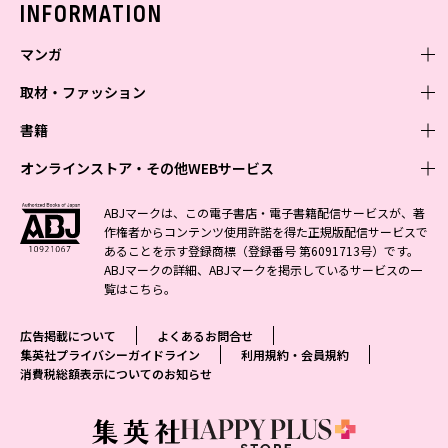
INFORMATION
マンガ
取材・ファッション
少年マンガ
週刊少年ジャンプ
書籍
青年マンガ
ファッション・美容
ジャンプSQ
少年ジャンプ+
Seventeen
オンラインストア・その他WEBサービス
少女マンガ
芸能・情報・スポーツ
文芸・文庫・総合
Vジャンプ
ジャンプTOON
non-no
ジャンプTOON
Myojo
すばる
女性マンガ
学芸・ノンフィクション・新書
オンラインストア
最強ジャンプ
ABJマークは、この電子書店・電子書籍配信サービスが、著
ZEBRACK
BAILA
ZEBRACK
週プレNEWS
小説すばる
作権者からコンテンツ使用許諾を得た正規版配信サービスで
ジャンプTOON
1日5分で、明日は変わる よみタイ yomitai
OTO
少年ジャンプ+
ライトノベル・ノベライズ
その他WEBサービス
S-MANGA
MAQUIA
あることを示す登録商標（登録番号 第6091713号）です。
S-MANGA
週プレ グラジャパ!
集英社 文芸ステーション
ZEBRACK
集英社学芸部 - 学芸・ノンフィクション
SHUEISHA MANGA-ART HERITAGE
ジャンプTOON
ABJマークの詳細、ABJマークを掲示しているサービスの一
集英社オレンジ文庫
集英社アドナビ
集英社ジャンプリミックス
SPUR
キッズ
集英社コミック文庫
Sportiva
web 集英社文庫
覧は
こちら
。
S-MANGA
集英社ビジネス書
ジャンプキャラクターズストア
ZEBRACK
JUMP j-BOOKS
集英社エディターズ・ラボ
集英社コミック文庫
LEE
集英社みらい文庫
りぼん
パラスポ
青春と読書
集英社コミック文庫
集英社新書
HAPPY PLUS STORE
ジャンプルーキー！
ダッシュエックス文庫公式サイト
広告掲載について
よくあるお問合せ
週刊ヤングジャンプ
eclat
集英社の児童図書 S-KIDS.LAND
マーガレット
アジア人物史
マンガMee公式サイト
集英社新書プラス - 知の水先案内人
SHUEISHA VOX
集英社プライバシーガイドライン
利用規約・会員規約
S-MANGA
集英社Webマガジン コバルト
ヤングジャンプ定期購読デジタル
T JAPAN
消費税総額表示についてのお知らせ
別冊マーガレット
リマコミ
kotoba
LEEマルシェ
集英社ジャンプリミックス
シフォン文庫
ヤンジャン！
HAPPY PLUS ONE
マンガMee公式サイト
マンガMeets
e!集英社
SHOP Marisol
集英社コミック文庫
となりのヤングジャンプ
MEN'S NON-NO
リマコミ
Cookie
情報・知識＆オピニオン imidas
eclat premium