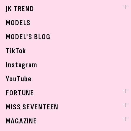
勉強・受験・進路
ライフスタイルニュース
JK TREND
ボディケア
K-POP
JKランキング・アワード
JKトレンドニュース
MODELS
モデルの購入品
おでかけ
MODEL'S BLOG
お悩み相談
TikTok
Instagram
YouTube
FORTUNE
ゲッターズ飯田
MISS SEVENTEEN
ミスセブンティーンニュース
MAGAZINE
バックナンバー