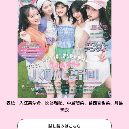
表紙：入江美沙希、関谷瑠紀、中島瑠菜、葛西杏也菜、月島
琉衣
試し読みはこちら