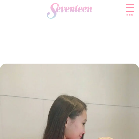
menu
すべての新着記事
FASHION
ファッションニュース
BEAUTY
モデル私服
ビューティニュース
SCHOOL
着回し
トレンドメイク
スクールニュース
ENTERTAINMENT
着痩せ
ベストコスメ
制服コーデ
エンタメニュース
LIFESTYLE
ヘアアレンジ・ヘアケア
学校ヘアメイク
なにわ男子
ライフスタイルニュース
スキンケア
JK TREND
勉強・受験・進路
K-POP
JKランキング・アワード
ボディケア
JKトレンドニュース