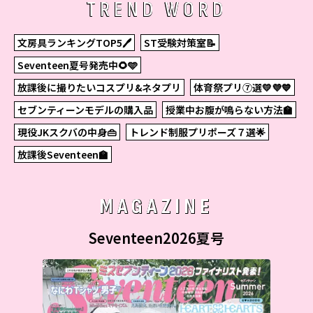
TREND WORD
文房具ランキングTOP5🖊
ST受験対策室📝
Seventeen夏号発売中🌻🩵
放課後に撮りたいコスプリ&ネタプリ
体育祭プリ⑦選💛💜💙
セブンティーンモデルの購入品
授業中お腹が鳴らない方法🏫
現役JKスクバの中身👜
トレンド制服プリポーズ７選🌟
放課後Seventeen🏫
MAGAZINE
Seventeen2026夏号