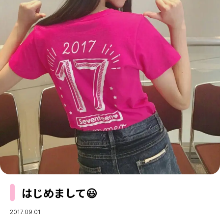
MODELS
モデルの購入品
MODEL'S BLOG
おでかけ
お悩み相談
TikTok
Instagram
YouTube
FORTUNE
ゲッターズ飯田
MISS SEVENTEEN
ミスセブンティーンニュース
MAGAZINE
バックナンバー
INFORMATION
Seventeen
について
はじめまして😃
2017.09.01