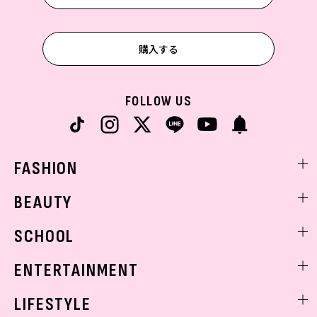
購入する
FOLLOW US
FASHION
ファッションニュース
BEAUTY
モデル私服
ビューティニュース
SCHOOL
着回し
トレンドメイク
着痩せ
スクールニュース
ENTERTAINMENT
ベストコスメ
制服コーデ
ヘアアレンジ・ヘアケア
エンタメニュース
LIFESTYLE
学校ヘアメイク
スキンケア
なにわ男子