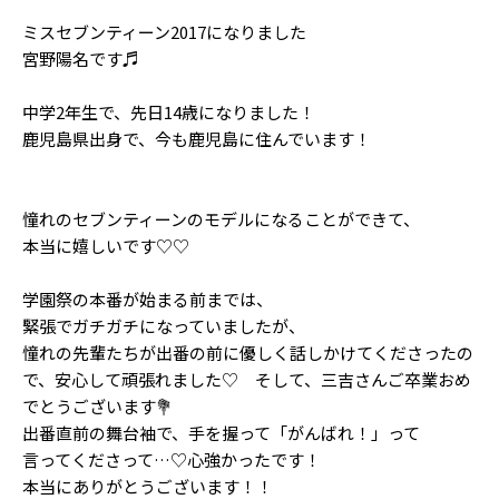
Follow us
ミスセブンティーン2017になりました
宮野陽名です♬
中学2年生で、先日14歳になりました！
ST member
鹿児島県出身で、今も鹿児島に住んでいます！
新規会員登録・ログイン
憧れのセブンティーンのモデルになることができて、
本当に嬉しいです♡♡
学園祭の本番が始まる前までは、
緊張でガチガチになっていましたが、
憧れの先輩たちが出番の前に優しく話しかけてくださったの
で、安心して頑張れました♡ そして、三吉さんご卒業おめ
でとうございます💐
出番直前の舞台袖で、手を握って「がんばれ！」って
言ってくださって…♡心強かったです！
本当にありがとうございます！！