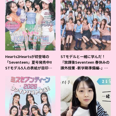
Hearts2Heartsが初登場の
STモデルと一緒に学んだ！
「Seventeen」夏号発売中!!
『放課後Seventeen 春休みの
STモデル5人の表紙が目印だ
課外授業 -新学期準備編-』イ
よ♪
ベントの様子をレポ♡