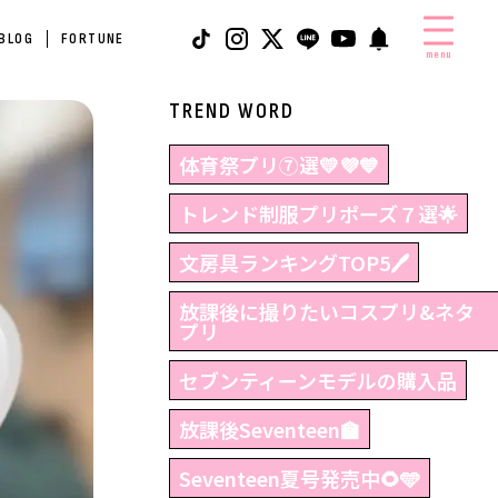
 BLOG
FORTUNE
menu
TREND WORD
体育祭プリ⑦選💛💜💙
トレンド制服プリポーズ７選🌟
文房具ランキングTOP5🖊
放課後に撮りたいコスプリ&ネタ
プリ
セブンティーンモデルの購入品
放課後Seventeen🏫
Seventeen夏号発売中🌻🩵