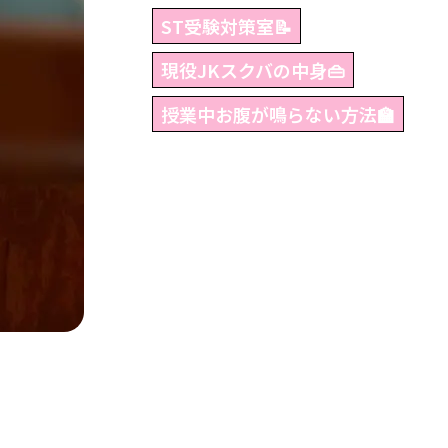
ST受験対策室📝
現役JKスクバの中身👜
授業中お腹が鳴らない方法🏫