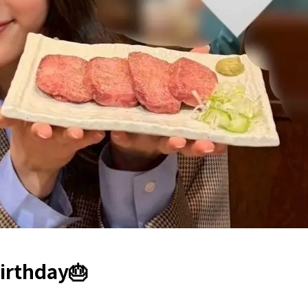
thday🎂