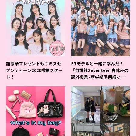
超豪華プレゼントも♡ミスセ
STモデルと一緒に学んだ！
ブンティーン2026投票スター
『放課後Seventeen 春休みの
ト！
課外授業 -新学期準備編-』イ
ベントの様子をレポ♡