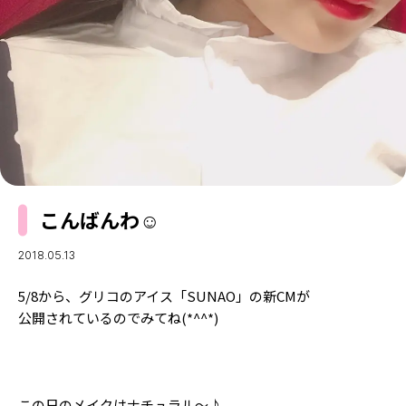
MODELS
モデルの購入品
MODEL'S BLOG
おでかけ
お悩み相談
TikTok
Instagram
YouTube
FORTUNE
こんばんわ︎☺️︎
ゲッターズ飯田
MISS SEVENTEEN
2018.05.13
ミスセブンティーンニュース
MAGAZINE
5/8から、グリコのアイス「SUNAO」の新CMが
バックナンバー
INFORMATION
公開されているのでみてね(*^^*)
Seventeen
について
この日のメイクはナチュラル〜♪