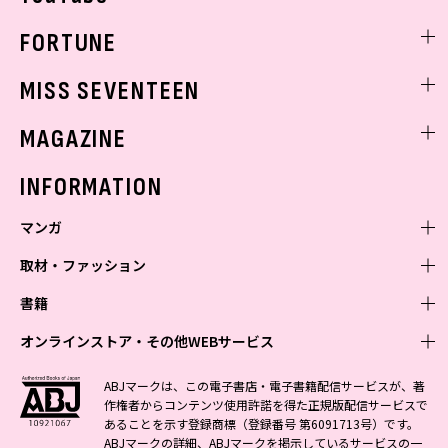
FORTUNE
ゲッターズ飯田
MISS SEVENTEEN
ミスセブンティーンニュース
MAGAZINE
バックナンバー
INFORMATION
マンガ
取材・ファッション
少年マンガ
週刊少年ジャンプ
書籍
青年マンガ
ファッション・美容
ジャンプSQ
少年ジャンプ+
Seventeen
オンラインストア・その他WEBサービス
少女マンガ
芸能・情報・スポーツ
文芸・文庫・総合
Vジャンプ
ジャンプTOON
non-no
ジャンプTOON
Myojo
すばる
女性マンガ
学芸・ノンフィクション・新書
オンラインストア
最強ジャンプ
ABJマークは、この電子書店・電子書籍配信サービスが、著
ZEBRACK
BAILA
ZEBRACK
週プレNEWS
小説すばる
作権者からコンテンツ使用許諾を得た正規版配信サービスで
ジャンプTOON
1日5分で、明日は変わる よみタイ yomitai
OTO
少年ジャンプ+
ライトノベル・ノベライズ
その他WEBサービス
S-MANGA
MAQUIA
あることを示す登録商標（登録番号 第6091713号）です。
S-MANGA
週プレ グラジャパ!
集英社 文芸ステーション
ZEBRACK
集英社学芸部 - 学芸・ノンフィクション
SHUEISHA MANGA-ART HERITAGE
ジャンプTOON
ABJマークの詳細、ABJマークを掲示しているサービスの一
集英社オレンジ文庫
集英社アドナビ