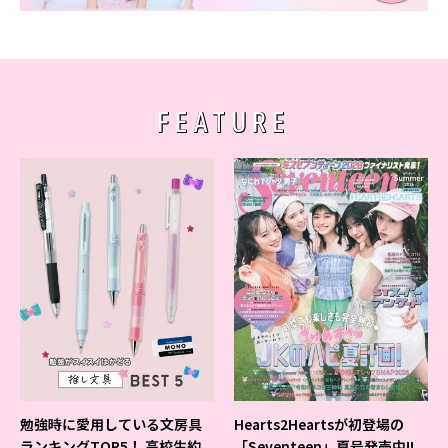
FEATURE
勉強時に愛用している文房具
Hearts2Heartsが初登場の
ランキングTOP5！ 高校生約
「Seventeen」夏号発売中!!