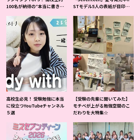
100名が納得の“本当に書きや
STモデル5人の表紙が目印だ
すいシャーペン”が1位に❤
よ♪
高校生必見！ 受験勉強に本当
【受験の先輩に聞いてみた】
に役立つYouTubeチャンネル
モチベが上がる勉強空間のこ
５選
だわりを大特集☆