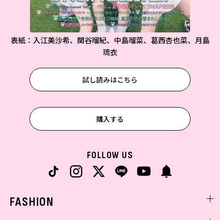
表紙：入江美沙希、関谷瑠紀、中島瑠菜、葛西杏也菜、月島
琉衣
試し読みはこちら
購入する
FOLLOW US
FASHION
ファッションニュース