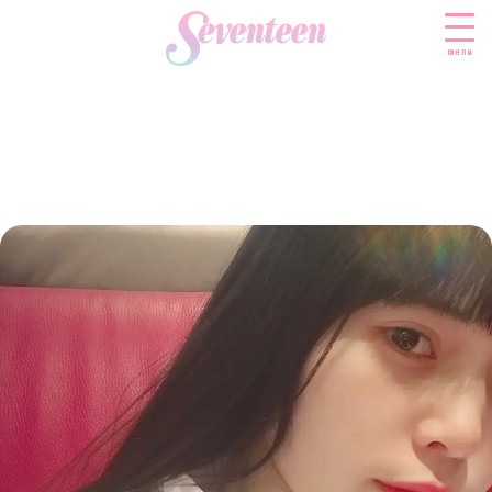
menu
すべての新着記事
FASHION
ファッションニュース
BEAUTY
モデル私服
ビューティニュース
SCHOOL
着回し
トレンドメイク
スクールニュース
ENTERTAINMENT
着痩せ
ベストコスメ
制服コーデ
エンタメニュース
LIFESTYLE
ヘアアレンジ・ヘアケア
学校ヘアメイク
なにわ男子
ライフスタイルニュース
スキンケア
JK TREND
勉強・受験・進路
K-POP
JKランキング・アワード
ボディケア
JKトレンドニュース