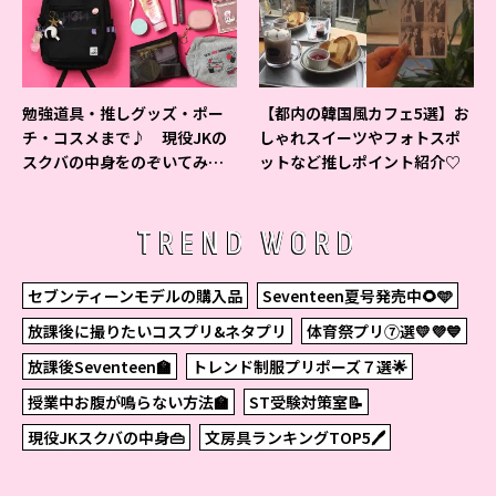
勉強道具・推しグッズ・ポー
【都内の韓国風カフェ5選】お
チ・コスメまで♪ 現役JKの
しゃれスイーツやフォトスポ
スクバの中身をのぞいてみ
ットなど推しポイント紹介♡
た！
TREND WORD
セブンティーンモデルの購入品
Seventeen夏号発売中🌻🩵
放課後に撮りたいコスプリ&ネタプリ
体育祭プリ⑦選💛💜💙
放課後Seventeen🏫
トレンド制服プリポーズ７選🌟
授業中お腹が鳴らない方法🏫
ST受験対策室📝
現役JKスクバの中身👜
文房具ランキングTOP5🖊