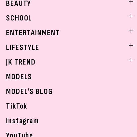
BEAUTY
モデル私服
ビューティニュース
SCHOOL
着回し
トレンドメイク
着痩せ
スクールニュース
ENTERTAINMENT
ベストコスメ
制服コーデ
ヘアアレンジ・ヘアケア
エンタメニュース
LIFESTYLE
学校ヘアメイク
スキンケア
なにわ男子
勉強・受験・進路
ライフスタイルニュース
JK TREND
ボディケア
K-POP
JKランキング・アワード
JKトレンドニュース
MODELS
モデルの購入品
おでかけ
MODEL'S BLOG
お悩み相談
TikTok
Instagram
YouTube