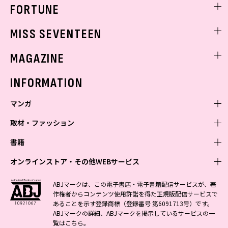
FORTUNE
ゲッターズ飯田
MISS SEVENTEEN
ミスセブンティーンニュース
MAGAZINE
バックナンバー
INFORMATION
マンガ
取材・ファッション
少年マンガ
週刊少年ジャンプ
書籍
青年マンガ
ファッション・美容
ジャンプSQ
少年ジャンプ+
Seventeen
オンラインストア・その他WEBサービス
少女マンガ
芸能・情報・スポーツ
文芸・文庫・総合
Vジャンプ
ジャンプTOON
non-no
ジャンプTOON
Myojo
すばる
女性マンガ
学芸・ノンフィクション・新書
オンラインストア
最強ジャンプ
ABJマークは、この電子書店・電子書籍配信サービスが、著
ZEBRACK
BAILA
ZEBRACK
週プレNEWS
小説すばる
作権者からコンテンツ使用許諾を得た正規版配信サービスで
ジャンプTOON
1日5分で、明日は変わる よみタイ yomitai
OTO
少年ジャンプ+
ライトノベル・ノベライズ
その他WEBサービス
S-MANGA
MAQUIA
あることを示す登録商標（登録番号 第6091713号）です。
S-MANGA
週プレ グラジャパ!
集英社 文芸ステーション
ZEBRACK
集英社学芸部 - 学芸・ノンフィクション
SHUEISHA MANGA-ART HERITAGE
ジャンプTOON
ABJマークの詳細、ABJマークを掲示しているサービスの一
集英社オレンジ文庫
集英社アドナビ
集英社ジャンプリミックス
SPUR
キッズ
集英社コミック文庫
Sportiva
web 集英社文庫
覧は
こちら
。
S-MANGA
集英社ビジネス書
ジャンプキャラクターズストア