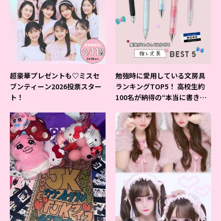
超豪華プレゼントも♡ミスセ
勉強時に愛用している文房具
ブンティーン2026投票スター
ランキングTOP5！ 高校生約
ト！
100名が納得の“本当に書きや
すいシャーペン”が1位に❤