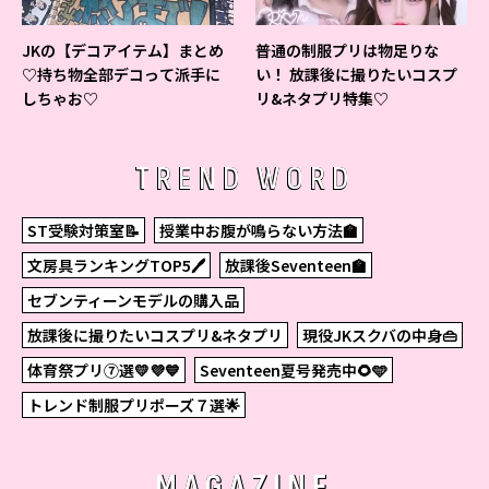
JKの【デコアイテム】まとめ
普通の制服プリは物足りな
♡持ち物全部デコって派手に
い！ 放課後に撮りたいコスプ
しちゃお♡
リ&ネタプリ特集♡
TREND WORD
ST受験対策室📝
授業中お腹が鳴らない方法🏫
文房具ランキングTOP5🖊
放課後Seventeen🏫
セブンティーンモデルの購入品
放課後に撮りたいコスプリ&ネタプリ
現役JKスクバの中身👜
体育祭プリ⑦選💛💜💙
Seventeen夏号発売中🌻🩵
トレンド制服プリポーズ７選🌟
MAGAZINE