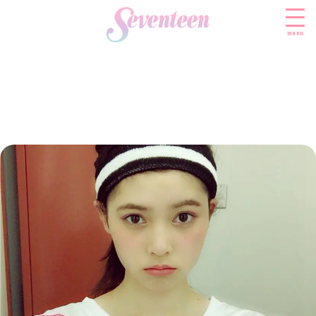
menu
すべての新着記事
FASHION
ファッションニュース
BEAUTY
モデル私服
ビューティニュース
SCHOOL
着回し
トレンドメイク
スクールニュース
ENTERTAINMENT
着痩せ
ベストコスメ
制服コーデ
エンタメニュース
LIFESTYLE
ヘアアレンジ・ヘアケア
学校ヘアメイク
なにわ男子
ライフスタイルニュース
スキンケア
JK TREND
勉強・受験・進路
K-POP
JKランキング・アワード
ボディケア
JKトレンドニュース