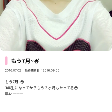
MODELS
モデルの購入品
MODEL'S BLOG
おでかけ
お悩み相談
TikTok
Instagram
YouTube
FORTUNE
もう7月~🍧
ゲッターズ飯田
MISS SEVENTEEN
2016.07.02
最終更新日：2016.09.06
ミスセブンティーンニュース
MAGAZINE
もう7月~😳
バックナンバー
INFORMATION
3年生になってからもう３ヶ月もたってる😯
早いーーー
Seventeen
について