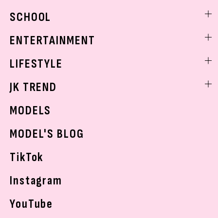
モデル私服
ビューティニュース
SCHOOL
着回し
トレンドメイク
着痩せ
スクールニュース
ENTERTAINMENT
ベストコスメ
制服コーデ
ヘアアレンジ・ヘアケア
エンタメニュース
LIFESTYLE
学校ヘアメイク
スキンケア
なにわ男子
勉強・受験・進路
ライフスタイルニュース
JK TREND
ボディケア
K-POP
JKランキング・アワード
JKトレンドニュース
MODELS
モデルの購入品
おでかけ
MODEL'S BLOG
お悩み相談
TikTok
Instagram
YouTube