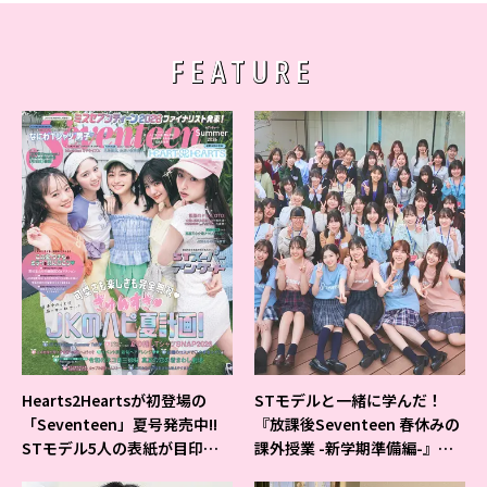
FEATURE
Hearts2Heartsが初登場の
STモデルと一緒に学んだ！
「Seventeen」夏号発売中!!
『放課後Seventeen 春休みの
STモデル5人の表紙が目印だ
課外授業 -新学期準備編-』イ
よ♪
ベントの様子をレポ♡