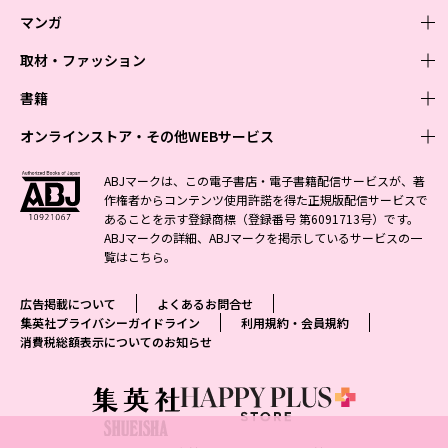
マンガ
取材・ファッション
少年マンガ
週刊少年ジャンプ
書籍
青年マンガ
ファッション・美容
ジャンプSQ
少年ジャンプ+
Seventeen
オンラインストア・その他WEBサービス
少女マンガ
芸能・情報・スポーツ
文芸・文庫・総合
Vジャンプ
ジャンプTOON
non-no
ジャンプTOON
Myojo
すばる
女性マンガ
学芸・ノンフィクション・新書
オンラインストア
最強ジャンプ
ABJマークは、この電子書店・電子書籍配信サービスが、著
ZEBRACK
BAILA
ZEBRACK
週プレNEWS
小説すばる
作権者からコンテンツ使用許諾を得た正規版配信サービスで
ジャンプTOON
1日5分で、明日は変わる よみタイ yomitai
OTO
少年ジャンプ+
ライトノベル・ノベライズ
その他WEBサービス
S-MANGA
MAQUIA
あることを示す登録商標（登録番号 第6091713号）です。
S-MANGA
週プレ グラジャパ!
集英社 文芸ステーション
ZEBRACK
集英社学芸部 - 学芸・ノンフィクション
SHUEISHA MANGA-ART HERITAGE
ジャンプTOON
ABJマークの詳細、ABJマークを掲示しているサービスの一
集英社オレンジ文庫
集英社アドナビ
集英社ジャンプリミックス
SPUR
キッズ
集英社コミック文庫
Sportiva
web 集英社文庫
覧は
こちら
。
S-MANGA
集英社ビジネス書
ジャンプキャラクターズストア
ZEBRACK
JUMP j-BOOKS
集英社エディターズ・ラボ
集英社コミック文庫
LEE
集英社みらい文庫
りぼん
パラスポ
青春と読書
集英社コミック文庫
集英社新書
HAPPY PLUS STORE
ジャンプルーキー！
ダッシュエックス文庫公式サイト
広告掲載について
よくあるお問合せ
週刊ヤングジャンプ
eclat
集英社の児童図書 S-KIDS.LAND
マーガレット
アジア人物史
マンガMee公式サイト
集英社新書プラス - 知の水先案内人
SHUEISHA VOX
集英社プライバシーガイドライン
利用規約・会員規約
S-MANGA
集英社Webマガジン コバルト
ヤングジャンプ定期購読デジタル
T JAPAN
消費税総額表示についてのお知らせ
別冊マーガレット
リマコミ
kotoba
LEEマルシェ
集英社ジャンプリミックス
シフォン文庫
ヤンジャン！
HAPPY PLUS ONE
マンガMee公式サイト
マンガMeets
e!集英社
SHOP Marisol
集英社コミック文庫
となりのヤングジャンプ
MEN'S NON-NO
リマコミ
Cookie
情報・知識＆オピニオン imidas
eclat premium
グランドジャンプ
UOMO
マンガMeets
Cocohana
mirabella