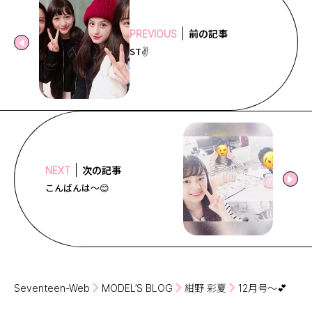
前の記事
PREVIOUS
ST✌️
次の記事
NEXT
こんばんは〜😊
Seventeen-Web
MODEL’S BLOG
紺野 彩夏
12月号〜💕