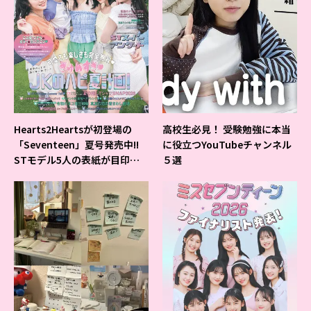
Hearts2Heartsが初登場の
高校生必見！ 受験勉強に本当
「Seventeen」夏号発売中!!
に役立つYouTubeチャンネル
STモデル5人の表紙が目印だ
５選
よ♪