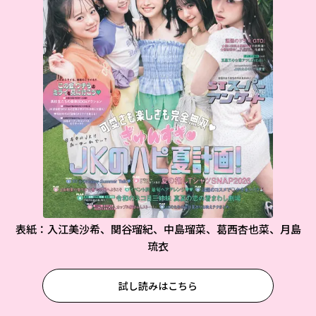
表紙：入江美沙希、関谷瑠紀、中島瑠菜、葛西杏也菜、月島
琉衣
試し読みはこちら