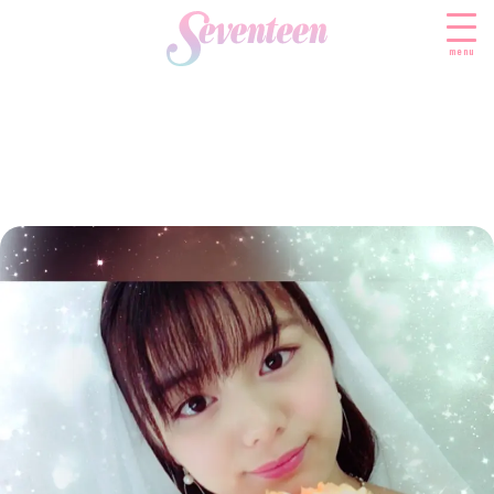
menu
すべての新着記事
FASHION
ファッションニュース
BEAUTY
モデル私服
ビューティニュース
SCHOOL
着回し
トレンドメイク
スクールニュース
ENTERTAINMENT
着痩せ
ベストコスメ
制服コーデ
エンタメニュース
LIFESTYLE
ヘアアレンジ・ヘアケア
学校ヘアメイク
なにわ男子
ライフスタイルニュース
スキンケア
JK TREND
勉強・受験・進路
K-POP
JKランキング・アワード
ボディケア
JKトレンドニュース