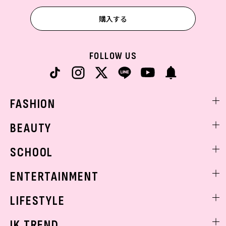
購入する
FOLLOW US
FASHION
ファッションニュース
BEAUTY
モデル私服
ビューティニュース
SCHOOL
着回し
トレンドメイク
着痩せ
スクールニュース
ENTERTAINMENT
ベストコスメ
制服コーデ
ヘアアレンジ・ヘアケア
エンタメニュース
LIFESTYLE
学校ヘアメイク
スキンケア
なにわ男子
勉強・受験・進路
ライフスタイルニュース
JK TREND
ボディケア
K-POP