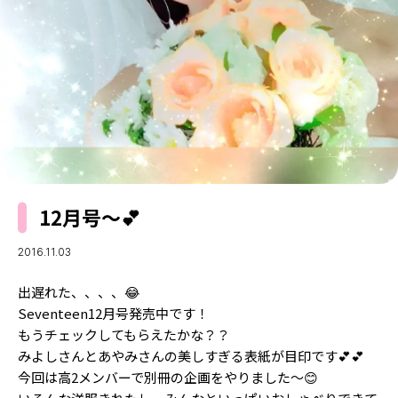
MODELS
モデルの購入品
MODEL'S BLOG
おでかけ
お悩み相談
TikTok
Instagram
YouTube
FORTUNE
12月号〜💕
ゲッターズ飯田
MISS SEVENTEEN
2016.11.03
ミスセブンティーンニュース
MAGAZINE
出遅れた、、、、😂
バックナンバー
INFORMATION
Seventeen12月号発売中です！
もうチェックしてもらえたかな？？
Seventeen
について
みよしさんとあやみさんの美しすぎる表紙が目印です💕💕
今回は高2メンバーで別冊の企画をやりました〜😊