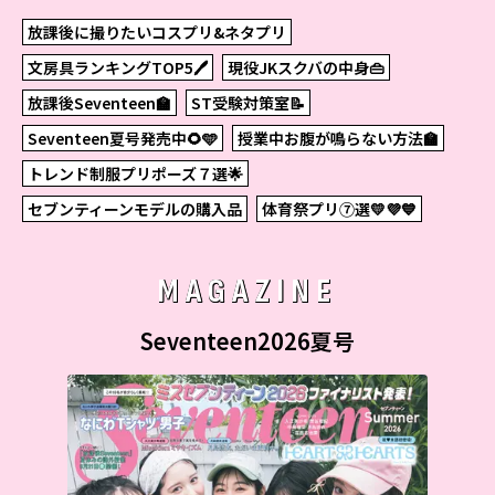
放課後に撮りたいコスプリ&ネタプリ
文房具ランキングTOP5🖊
現役JKスクバの中身👜
放課後Seventeen🏫
ST受験対策室📝
Seventeen夏号発売中🌻🩵
授業中お腹が鳴らない方法🏫
トレンド制服プリポーズ７選🌟
セブンティーンモデルの購入品
体育祭プリ⑦選💛💜💙
MAGAZINE
Seventeen2026夏号