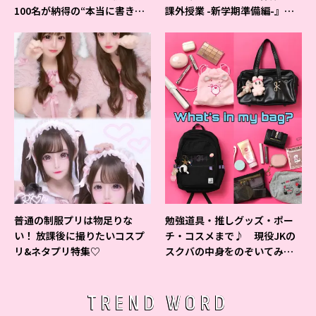
100名が納得の“本当に書きや
課外授業 -新学期準備編-』イ
すいシャーペン”が1位に❤
ベントの様子をレポ♡
普通の制服プリは物足りな
勉強道具・推しグッズ・ポー
い！ 放課後に撮りたいコスプ
チ・コスメまで♪ 現役JKの
リ&ネタプリ特集♡
スクバの中身をのぞいてみ
た！
TREND WORD