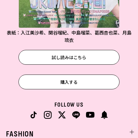
表紙：入江美沙希、関谷瑠紀、中島瑠菜、葛西杏也菜、月島
琉衣
試し読みはこちら
購入する
FOLLOW US
FASHION