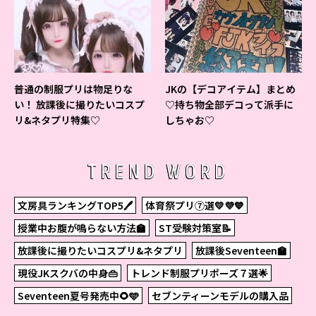
普通の制服プリは物足りな
JKの【デコアイテム】まとめ
い！ 放課後に撮りたいコスプ
♡持ち物全部デコって派手に
リ&ネタプリ特集♡
しちゃお♡
TREND WORD
文房具ランキングTOP5🖊
体育祭プリ⑦選💛💜💙
授業中お腹が鳴らない方法🏫
ST受験対策室📝
放課後に撮りたいコスプリ&ネタプリ
放課後Seventeen🏫
現役JKスクバの中身👜
トレンド制服プリポーズ７選🌟
Seventeen夏号発売中🌻🩵
セブンティーンモデルの購入品