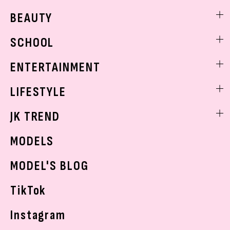
ファッションニュース
BEAUTY
モデル私服
ビューティニュース
SCHOOL
着回し
トレンドメイク
着痩せ
スクールニュース
ENTERTAINMENT
ベストコスメ
制服コーデ
ヘアアレンジ・ヘアケア
エンタメニュース
LIFESTYLE
学校ヘアメイク
スキンケア
なにわ男子
勉強・受験・進路
ライフスタイルニュース
JK TREND
ボディケア
K-POP
JKランキング・アワード
JKトレンドニュース
MODELS
モデルの購入品
おでかけ
MODEL'S BLOG
お悩み相談
TikTok
Instagram