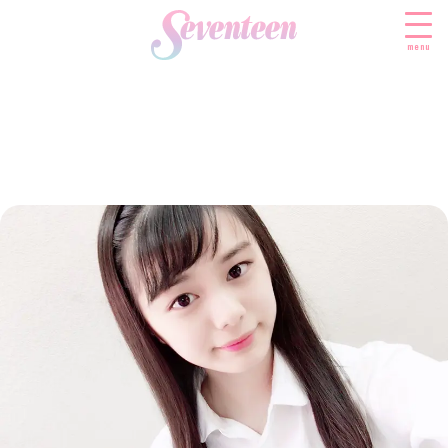
menu
すべての新着記事
FASHION
ファッションニュース
BEAUTY
モデル私服
ビューティニュース
SCHOOL
着回し
トレンドメイク
スクールニュース
ENTERTAINMENT
着痩せ
ベストコスメ
制服コーデ
エンタメニュース
LIFESTYLE
ヘアアレンジ・ヘアケア
学校ヘアメイク
なにわ男子
ライフスタイルニュース
スキンケア
JK TREND
勉強・受験・進路
K-POP
JKランキング・アワード
ボディケア
JKトレンドニュース