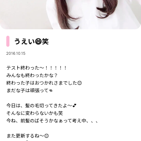
MODELS
モデルの購入品
MODEL'S BLOG
おでかけ
お悩み相談
TikTok
うえい😄笑
Instagram
YouTube
2016.10.15
FORTUNE
テスト終わった〜！！！！！
みんなも終わったかな？
ゲッターズ飯田
MISS SEVENTEEN
終わった子はおつかれさまでした😊
まだな子は頑張って👊
ミスセブンティーンニュース
MAGAZINE
バックナンバー
今日は、髪の毛切ってきたよ〜💕
INFORMATION
そんなに変わらないかも笑
Seventeen
今ね、前髪のばそうかなぁって考え中、、、
について
また更新するね〜😊