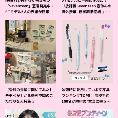
「Seventeen」夏号発売中!!
『放課後Seventeen 春休みの
STモデル5人の表紙が目印だ
課外授業 -新学期準備編-』イ
よ♪
ベントの様子をレポ♡
【受験の先輩に聞いてみた】
勉強時に愛用している文房具
モチベが上がる勉強空間のこ
ランキングTOP5！ 高校生約
だわりを大特集☆
100名が納得の“本当に書きや
すいシャーペン”が1位に❤