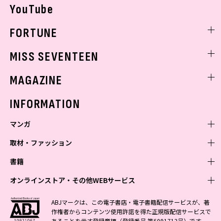
YouTube
FORTUNE
ゲッターズ飯田
MISS SEVENTEEN
ミスセブンティーンニュース
MAGAZINE
バックナンバー
INFORMATION
マンガ
取材・ファッション
少年マンガ
週刊少年ジャンプ
書籍
青年マンガ
ファッション・美容
ジャンプSQ
少年ジャンプ+
Seventeen
オンラインストア・その他WEBサービス
少女マンガ
芸能・情報・スポーツ
文芸・文庫・総合
Vジャンプ
ジャンプTOON
non-no
ジャンプTOON
Myojo
すばる
女性マンガ
学芸・ノンフィクション・新書
オンラインストア
最強ジャンプ
ABJマークは、この電子書店・電子書籍配信サービスが、著
ZEBRACK
BAILA
ZEBRACK
週プレNEWS
小説すばる
作権者からコンテンツ使用許諾を得た正規版配信サービスで
ジャンプTOON
1日5分で、明日は変わる よみタイ yomitai
OTO
少年ジャンプ+
ライトノベル・ノベライズ
その他WEBサービス
S-MANGA
MAQUIA
あることを示す登録商標（登録番号 第6091713号）です。