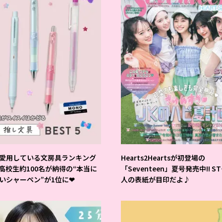
愛用している文房具ランキング
Hearts2Heartsが初登場の
 高校生約100名が納得の“本当に
「Seventeen」夏号発売中!! S
いシャーペン”が1位に❤
人の表紙が目印だよ♪