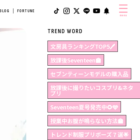
 BLOG
FORTUNE
menu
TREND WORD
文房具ランキングTOP5🖊
放課後Seventeen🏫
セブンティーンモデルの購入品
放課後に撮りたいコスプリ&ネタ
プリ
Seventeen夏号発売中🌻🩵
授業中お腹が鳴らない方法🏫
トレンド制服プリポーズ７選🌟