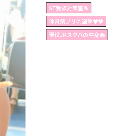
ST受験対策室📝
体育祭プリ⑦選💛💜💙
現役JKスクバの中身👜