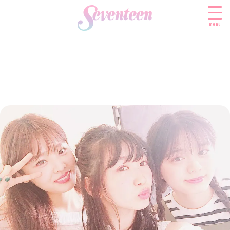
menu
すべての新着記事
FASHION
ファッションニュース
BEAUTY
モデル私服
ビューティニュース
SCHOOL
着回し
トレンドメイク
スクールニュース
ENTERTAINMENT
着痩せ
ベストコスメ
制服コーデ
エンタメニュース
LIFESTYLE
ヘアアレンジ・ヘアケア
学校ヘアメイク
なにわ男子
ライフスタイルニュース
スキンケア
JK TREND
勉強・受験・進路
K-POP
JKランキング・アワード
ボディケア
JKトレンドニュース