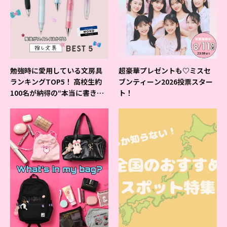
勉強時に愛用している文房具
超豪華プレゼントも♡ミスセ
ランキングTOP5！ 高校生約
ブンティーン2026投票スター
100名が納得の“本当に書きや
ト！
すいシャーペン”が1位に❤