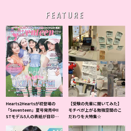
FEATURE
Hearts2Heartsが初登場の
【受験の先輩に聞いてみた】
「Seventeen」夏号発売中!!
モチベが上がる勉強空間のこ
STモデル5人の表紙が目印だ
だわりを大特集☆
よ♪