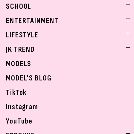
ビューティニュース
SCHOOL
着回し
トレンドメイク
着痩せ
スクールニュース
ENTERTAINMENT
ベストコスメ
制服コーデ
ヘアアレンジ・ヘアケア
エンタメニュース
LIFESTYLE
学校ヘアメイク
スキンケア
なにわ男子
勉強・受験・進路
ライフスタイルニュース
JK TREND
ボディケア
K-POP
JKランキング・アワード
JKトレンドニュース
MODELS
モデルの購入品
おでかけ
MODEL'S BLOG
お悩み相談
TikTok
Instagram
YouTube