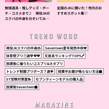
勉強道具・推しグッズ・ポー
全国のJKに聞いた！地元のお
チ・コスメまで♪ 現役JKの
すすめスポット集♡
スクバの中身をのぞいてみ
た！
TREND WORD
現役JKスクバの中身👜
Seventeen夏号発売中🌻🩵
体育祭プリ⑦選💛💜💙
文房具ランキングTOP5🖊
放課後に撮りたいコスプリ&ネタプリ
トレンド制服プリポーズ７選🌟
授業中お腹が鳴らない方法🏫
ST受験対策室📝
セブンティーンモデルの購入品
放課後Seventeen🏫
MAGAZINE