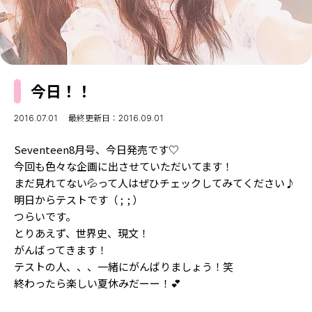
MODELS
モデルの購入品
MODEL'S BLOG
おでかけ
お悩み相談
TikTok
今日！！
Instagram
YouTube
2016.07.01
最終更新日：2016.09.01
FORTUNE
Seventeen8月号、今日発売です♡
今回も色々な企画に出させていただいてます！
ゲッターズ飯田
MISS SEVENTEEN
まだ見れてない💦って人はぜひチェックしてみてください♪
明日からテストです（ ; ; ）
ミスセブンティーンニュース
MAGAZINE
つらいです。
バックナンバー
とりあえず、世界史、現文！
INFORMATION
がんばってきます！
Seventeen
テストの人、、、一緒にがんばりましょう！笑
について
終わったら楽しい夏休みだーー！💕