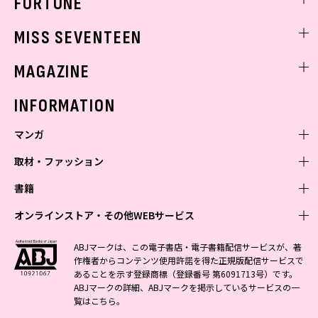
FORTUNE
ゲッターズ飯田
MISS SEVENTEEN
ミスセブンティーンニュース
MAGAZINE
バックナンバー
INFORMATION
マンガ
取材・ファッション
少年マンガ
週刊少年ジャンプ
書籍
青年マンガ
ファッション・美容
ジャンプSQ
少年ジャンプ+
Seventeen
オンラインストア・その他WEBサービス
少女マンガ
芸能・情報・スポーツ
文芸・文庫・総合
Vジャンプ
ジャンプTOON
non-no
ジャンプTOON
Myojo
すばる
女性マンガ
学芸・ノンフィクション・新書
オンラインストア
最強ジャンプ
ABJマークは、この電子書店・電子書籍配信サービスが、著
ZEBRACK
BAILA
ZEBRACK
週プレNEWS
小説すばる
作権者からコンテンツ使用許諾を得た正規版配信サービスで
ジャンプTOON
1日5分で、明日は変わる よみタイ yomitai
OTO
少年ジャンプ+
ライトノベル・ノベライズ
その他WEBサービス
S-MANGA
MAQUIA
あることを示す登録商標（登録番号 第6091713号）です。
S-MANGA
週プレ グラジャパ!
集英社 文芸ステーション
ZEBRACK
集英社学芸部 - 学芸・ノンフィクション
SHUEISHA MANGA-ART HERITAGE
ジャンプTOON
ABJマークの詳細、ABJマークを掲示しているサービスの一
集英社オレンジ文庫
集英社アドナビ
集英社ジャンプリミックス
SPUR
キッズ
集英社コミック文庫
Sportiva
web 集英社文庫
覧は
こちら
。
S-MANGA
集英社ビジネス書
ジャンプキャラクターズストア
ZEBRACK
JUMP j-BOOKS
集英社エディターズ・ラボ
集英社コミック文庫
LEE
集英社みらい文庫