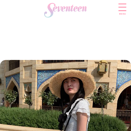
menu
すべての新着記事
FASHION
ファッションニュース
BEAUTY
モデル私服
ビューティニュース
SCHOOL
着回し
トレンドメイク
スクールニュース
ENTERTAINMENT
着痩せ
ベストコスメ
制服コーデ
エンタメニュース
LIFESTYLE
ヘアアレンジ・ヘアケア
学校ヘアメイク
なにわ男子
ライフスタイルニュース
スキンケア
JK TREND
勉強・受験・進路
K-POP
JKランキング・アワード
ボディケア
JKトレンドニュース