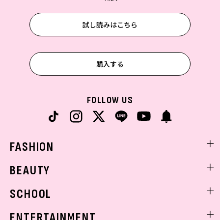
試し読みはこちら
購入する
FOLLOW US
FASHION
ファッションニュース
BEAUTY
モデル私服
ビューティニュース
SCHOOL
着回し
トレンドメイク
着痩せ
スクールニュース
ENTERTAINMENT
ベストコスメ