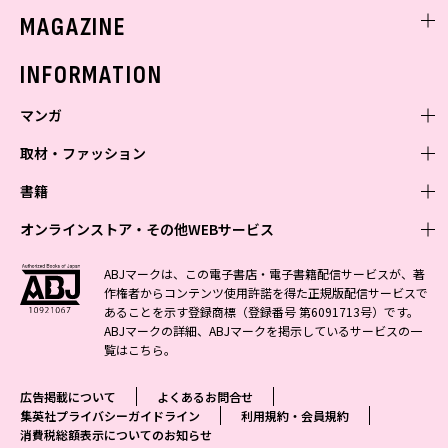
ミスセブンティーンニュース
MAGAZINE
バックナンバー
INFORMATION
マンガ
取材・ファッション
少年マンガ
週刊少年ジャンプ
書籍
青年マンガ
ファッション・美容
ジャンプSQ
少年ジャンプ+
Seventeen
オンラインストア・その他WEBサービス
少女マンガ
芸能・情報・スポーツ
文芸・文庫・総合
Vジャンプ
ジャンプTOON
non-no
ジャンプTOON
Myojo
すばる
女性マンガ
学芸・ノンフィクション・新書
オンラインストア
最強ジャンプ
ABJマークは、この電子書店・電子書籍配信サービスが、著
ZEBRACK
BAILA
ZEBRACK
週プレNEWS
小説すばる
作権者からコンテンツ使用許諾を得た正規版配信サービスで
ジャンプTOON
1日5分で、明日は変わる よみタイ yomitai
OTO
少年ジャンプ+
ライトノベル・ノベライズ
その他WEBサービス
S-MANGA
MAQUIA
あることを示す登録商標（登録番号 第6091713号）です。
S-MANGA
週プレ グラジャパ!
集英社 文芸ステーション
ZEBRACK
集英社学芸部 - 学芸・ノンフィクション
SHUEISHA MANGA-ART HERITAGE
ジャンプTOON
ABJマークの詳細、ABJマークを掲示しているサービスの一
集英社オレンジ文庫
集英社アドナビ
集英社ジャンプリミックス
SPUR
キッズ
集英社コミック文庫
Sportiva
web 集英社文庫
覧は
こちら
。
S-MANGA
集英社ビジネス書
ジャンプキャラクターズストア
ZEBRACK
JUMP j-BOOKS
集英社エディターズ・ラボ
集英社コミック文庫
LEE
集英社みらい文庫
りぼん
パラスポ
青春と読書
集英社コミック文庫
集英社新書
HAPPY PLUS STORE
ジャンプルーキー！
ダッシュエックス文庫公式サイト
広告掲載について
よくあるお問合せ
週刊ヤングジャンプ
eclat
集英社の児童図書 S-KIDS.LAND
マーガレット
アジア人物史
マンガMee公式サイト
集英社新書プラス - 知の水先案内人
SHUEISHA VOX
集英社プライバシーガイドライン
利用規約・会員規約
S-MANGA
集英社Webマガジン コバルト
ヤングジャンプ定期購読デジタル
T JAPAN
消費税総額表示についてのお知らせ
別冊マーガレット
リマコミ
kotoba
LEEマルシェ