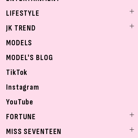
制服コーデ
ヘアアレンジ・ヘアケア
エンタメニュース
LIFESTYLE
学校ヘアメイク
スキンケア
なにわ男子
勉強・受験・進路
ライフスタイルニュース
JK TREND
ボディケア
K-POP
JKランキング・アワード
JKトレンドニュース
MODELS
モデルの購入品
おでかけ
MODEL'S BLOG
お悩み相談
TikTok
Instagram
YouTube
FORTUNE
ゲッターズ飯田
MISS SEVENTEEN