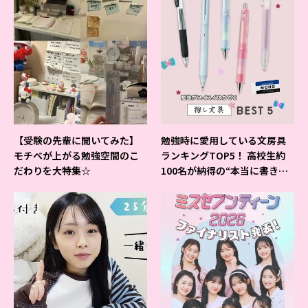
【受験の先輩に聞いてみた】
勉強時に愛用している文房具
モチベが上がる勉強空間のこ
ランキングTOP5！ 高校生約
だわりを大特集☆
100名が納得の“本当に書きや
すいシャーペン”が1位に❤