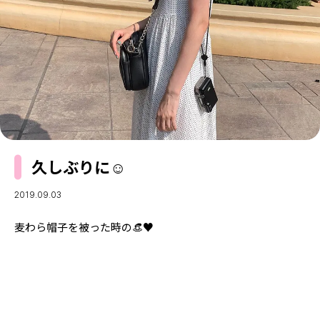
MODELS
モデルの購入品
MODEL'S BLOG
おでかけ
お悩み相談
TikTok
Instagram
YouTube
FORTUNE
久しぶりに☺︎
ゲッターズ飯田
MISS SEVENTEEN
2019.09.03
ミスセブンティーンニュース
MAGAZINE
麦わら帽子を被った時の👒♥︎
バックナンバー
INFORMATION
Seventeen
について