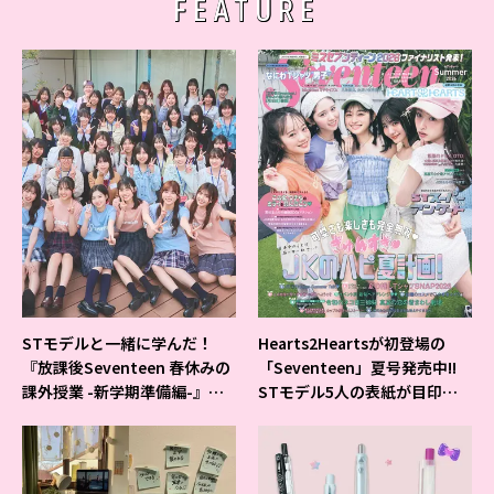
FEATURE
STモデルと一緒に学んだ！
Hearts2Heartsが初登場の
『放課後Seventeen 春休みの
「Seventeen」夏号発売中!!
課外授業 -新学期準備編-』イ
STモデル5人の表紙が目印だ
ベントの様子をレポ♡
よ♪