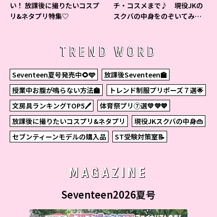
い！ 放課後に撮りたいコスプ
チ・コスメまで♪ 現役JKの
リ&ネタプリ特集♡
スクバの中身をのぞいてみ
た！
TREND WORD
Seventeen夏号発売中🌻🩵
放課後Seventeen🏫
授業中お腹が鳴らない方法🏫
トレンド制服プリポーズ７選🌟
文房具ランキングTOP5🖊
体育祭プリ⑦選💛💜💙
放課後に撮りたいコスプリ&ネタプリ
現役JKスクバの中身👜
セブンティーンモデルの購入品
ST受験対策室📝
MAGAZINE
Seventeen2026夏号