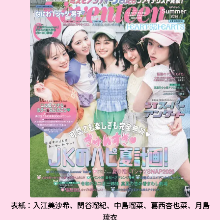
表紙：入江美沙希、関谷瑠紀、中島瑠菜、葛西杏也菜、月島
琉衣