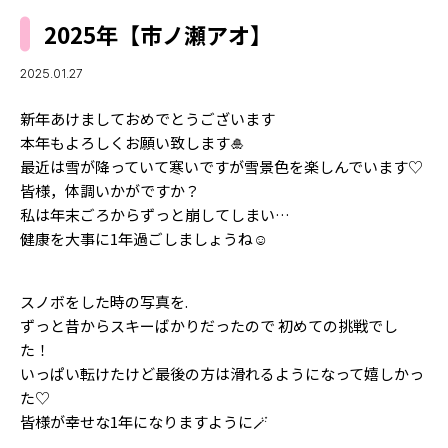
MODELS
モデルの購入品
2025年【市ノ瀬アオ】
MODEL'S BLOG
おでかけ
2025.01.27
お悩み相談
TikTok
新年あけましておめでとうございます
Instagram
本年もよろしくお願い致します🎍
最近は雪が降っていて寒いですが雪景色を楽しんでいます♡
YouTube
皆様，体調いかがですか？
FORTUNE
私は年末ごろからずっと崩してしまい…
健康を大事に1年過ごしましょうね☺️
ゲッターズ飯田
MISS SEVENTEEN
ミスセブンティーンニュース
MAGAZINE
スノボをした時の写真を.
ずっと昔からスキーばかりだったので 初めての挑戦でし
バックナンバー
INFORMATION
た！
いっぱい転けたけど最後の方は滑れるようになって嬉しかっ
Seventeen
について
た♡
皆様が幸せな1年になりますように🪄︎︎