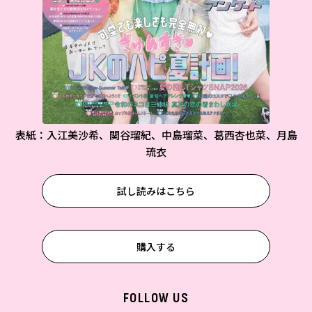
表紙：入江美沙希、関谷瑠紀、中島瑠菜、葛西杏也菜、月島
琉衣
試し読みはこちら
購入する
FOLLOW US