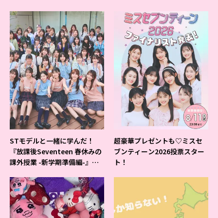
よ♪
STモデルと一緒に学んだ！
超豪華プレゼントも♡ミスセ
『放課後Seventeen 春休みの
ブンティーン2026投票スター
課外授業 -新学期準備編-』イ
ト！
ベントの様子をレポ♡