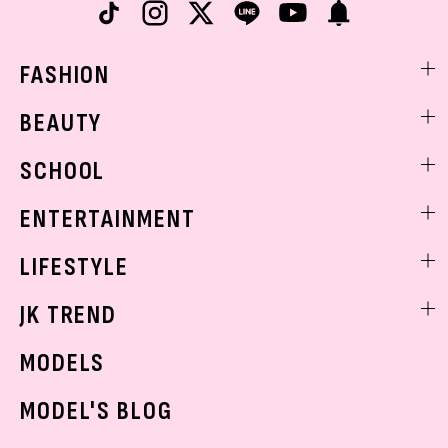
FASHION
ファッションニュース
BEAUTY
モデル私服
ビューティニュース
SCHOOL
着回し
トレンドメイク
着痩せ
スクールニュース
ENTERTAINMENT
ベストコスメ
制服コーデ
ヘアアレンジ・ヘアケア
エンタメニュース
LIFESTYLE
学校ヘアメイク
スキンケア
なにわ男子
勉強・受験・進路
ライフスタイルニュース
JK TREND
ボディケア
K-POP
JKランキング・アワード
JKトレンドニュース
MODELS
モデルの購入品
おでかけ
MODEL'S BLOG
お悩み相談