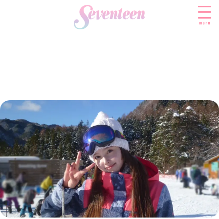
menu
すべての新着記事
FASHION
ファッションニュース
BEAUTY
モデル私服
ビューティニュース
SCHOOL
着回し
トレンドメイク
スクールニュース
ENTERTAINMENT
着痩せ
ベストコスメ
制服コーデ
エンタメニュース
LIFESTYLE
ヘアアレンジ・ヘアケア
学校ヘアメイク
なにわ男子
ライフスタイルニュース
スキンケア
JK TREND
勉強・受験・進路
K-POP
JKランキング・アワード
ボディケア
JKトレンドニュース