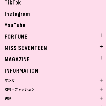
TikTok
Instagram
YouTube
FORTUNE
ゲッターズ飯田
MISS SEVENTEEN
ミスセブンティーンニュース
MAGAZINE
バックナンバー
INFORMATION
マンガ
取材・ファッション
少年マンガ
週刊少年ジャンプ
書籍
青年マンガ
ファッション・美容
ジャンプSQ
少年ジャンプ+
Seventeen