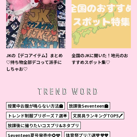
JKの【デコアイテム】まとめ
全国のJKに聞いた！地元のお
♡持ち物全部デコって派手に
すすめスポット集♡
しちゃお♡
TREND WORD
授業中お腹が鳴らない方法🏫
放課後Seventeen🏫
トレンド制服プリポーズ７選🌟
文房具ランキングTOP5🖊
放課後に撮りたいコスプリ&ネタプリ
Seventeen夏号発売中🌻🩵
体育祭プリ⑦選💛💜💙