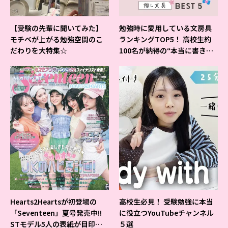
【受験の先輩に聞いてみた】
勉強時に愛用している文房具
モチベが上がる勉強空間のこ
ランキングTOP5！ 高校生約
だわりを大特集☆
100名が納得の“本当に書きや
すいシャーペン”が1位に❤
Hearts2Heartsが初登場の
高校生必見！ 受験勉強に本当
「Seventeen」夏号発売中!!
に役立つYouTubeチャンネル
STモデル5人の表紙が目印だ
５選