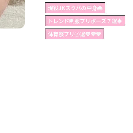
現役JKスクバの中身👜
トレンド制服プリポーズ７選🌟
体育祭プリ⑦選💛💜💙