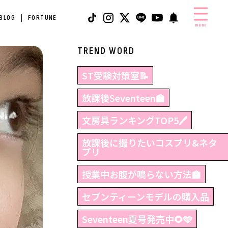
 BLOG
FORTUNE
menu
TREND WORD
ST受験対策室📝
放課後Seventeen🏫
文房具ランキングTOP5🖊
放課後に撮りたいコスプリ&ネタ
プリ
授業中お腹が鳴らない方法🏫
セブンティーンモデルの購入品
Seventeen夏号発売中🌻🩵