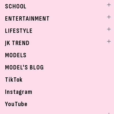
ビューティニュース
SCHOOL
着回し
トレンドメイク
着痩せ
スクールニュース
ENTERTAINMENT
ベストコスメ
制服コーデ
ヘアアレンジ・ヘアケア
エンタメニュース
LIFESTYLE
学校ヘアメイク
スキンケア
なにわ男子
勉強・受験・進路
ライフスタイルニュース
JK TREND
ボディケア
K-POP
JKランキング・アワード
JKトレンドニュース
MODELS
モデルの購入品
おでかけ
MODEL'S BLOG
お悩み相談
TikTok
Instagram
YouTube