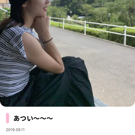
MODELS
モデルの購入品
MODEL'S BLOG
おでかけ
お悩み相談
TikTok
Instagram
YouTube
FORTUNE
ゲッターズ飯田
MISS SEVENTEEN
ミスセブンティーンニュース
MAGAZINE
バックナンバー
INFORMATION
Seventeen
について
あつい〜〜〜
2019.09.11