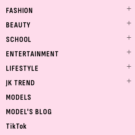
FASHION
ファッションニュース
BEAUTY
モデル私服
ビューティニュース
SCHOOL
着回し
トレンドメイク
着痩せ
スクールニュース
ENTERTAINMENT
ベストコスメ
制服コーデ
ヘアアレンジ・ヘアケア
エンタメニュース
LIFESTYLE
学校ヘアメイク
スキンケア
なにわ男子
勉強・受験・進路
ライフスタイルニュース
JK TREND
ボディケア
K-POP
JKランキング・アワード
JKトレンドニュース
MODELS
モデルの購入品
おでかけ
MODEL'S BLOG
お悩み相談
TikTok