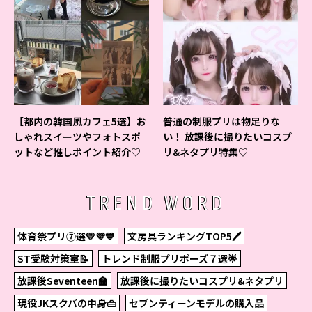
【都内の韓国風カフェ5選】お
普通の制服プリは物足りな
しゃれスイーツやフォトスポ
い！ 放課後に撮りたいコスプ
ットなど推しポイント紹介♡
リ&ネタプリ特集♡
TREND WORD
体育祭プリ⑦選💛💜💙
文房具ランキングTOP5🖊
ST受験対策室📝
トレンド制服プリポーズ７選🌟
放課後Seventeen🏫
放課後に撮りたいコスプリ&ネタプリ
現役JKスクバの中身👜
セブンティーンモデルの購入品