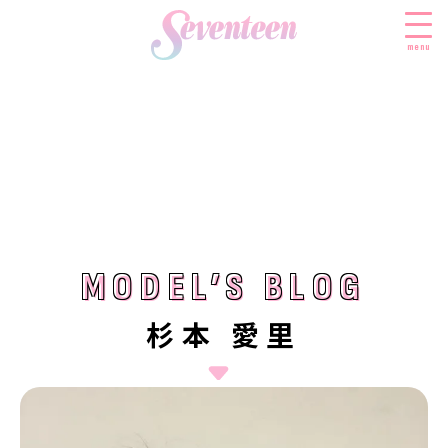
menu
すべての新着記事
FASHION
ファッションニュース
BEAUTY
モデル私服
ビューティニュース
MODEL’S BLOG
MODEL’S BLOG
SCHOOL
着回し
トレンドメイク
スクールニュース
ENTERTAINMENT
杉本 愛里
着痩せ
ベストコスメ
制服コーデ
エンタメニュース
LIFESTYLE
ヘアアレンジ・ヘアケア
学校ヘアメイク
なにわ男子
ライフスタイルニュース
スキンケア
JK TREND
勉強・受験・進路
K-POP
JKランキング・アワード
ボディケア
JKトレンドニュース