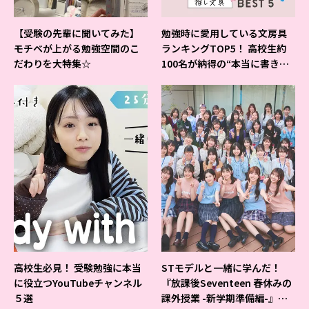
【受験の先輩に聞いてみた】
勉強時に愛用している文房具
モチベが上がる勉強空間のこ
ランキングTOP5！ 高校生約
だわりを大特集☆
100名が納得の“本当に書きや
すいシャーペン”が1位に❤
高校生必見！ 受験勉強に本当
STモデルと一緒に学んだ！
に役立つYouTubeチャンネル
『放課後Seventeen 春休みの
５選
課外授業 -新学期準備編-』イ