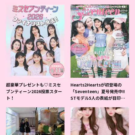
ベントの様子をレポ♡
超豪華プレゼントも♡ミスセ
Hearts2Heartsが初登場の
ブンティーン2026投票スター
「Seventeen」夏号発売中!!
ト！
STモデル5人の表紙が目印だ
よ♪