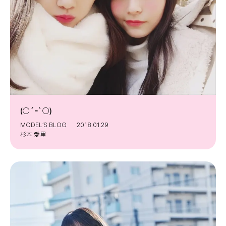
(○´ｰ`○)
MODEL’S BLOG
2018.01.29
杉本 愛里