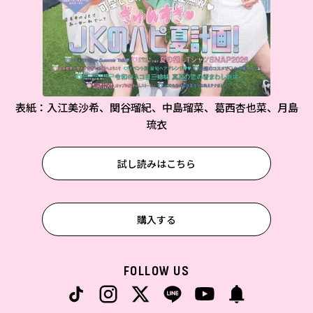
表紙：入江美沙希、関谷瑠紀、中島瑠菜、葛西杏也菜、月島
琉衣
試し読みはこちら
購入する
FOLLOW US