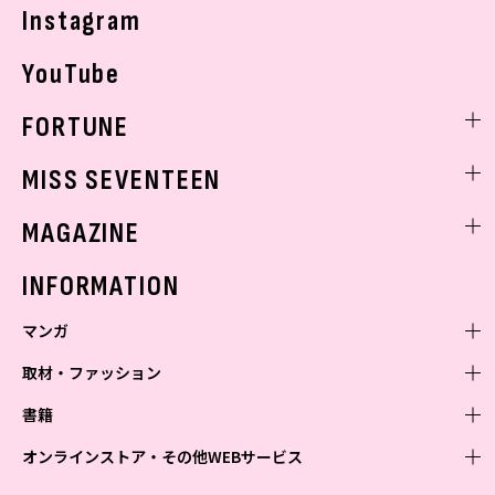
Instagram
YouTube
FORTUNE
ゲッターズ飯田
MISS SEVENTEEN
ミスセブンティーンニュース
MAGAZINE
バックナンバー
INFORMATION
マンガ
取材・ファッション
少年マンガ
週刊少年ジャンプ
書籍
青年マンガ
ファッション・美容
ジャンプSQ
少年ジャンプ+
Seventeen
オンラインストア・その他WEBサービス
少女マンガ
芸能・情報・スポーツ
文芸・文庫・総合
Vジャンプ
ジャンプTOON
non-no
ジャンプTOON
Myojo
すばる