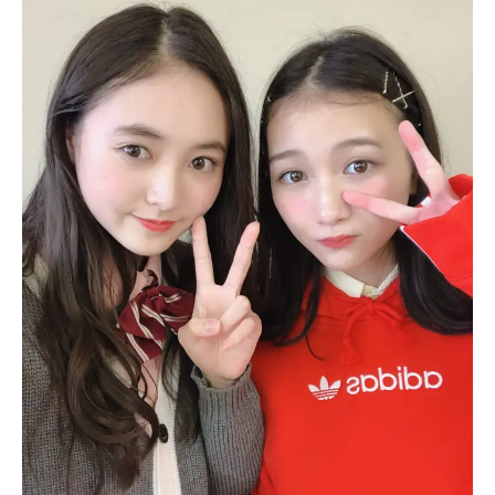
MODELS
モデルの購入品
MODEL'S BLOG
おでかけ
お悩み相談
TikTok
Instagram
YouTube
FORTUNE
ゲッターズ飯田
MISS SEVENTEEN
ミスセブンティーンニュース
MAGAZINE
バックナンバー
INFORMATION
Seventeen
について