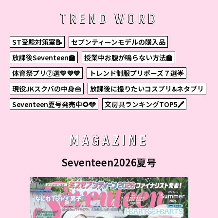
TREND WORD
ST受験対策室📝
セブンティーンモデルの購入品
放課後Seventeen🏫
授業中お腹が鳴らない方法🏫
体育祭プリ⑦選💛💜💙
トレンド制服プリポーズ７選🌟
現役JKスクバの中身👜
放課後に撮りたいコスプリ&ネタプリ
Seventeen夏号発売中🌻🩵
文房具ランキングTOP5🖊
MAGAZINE
Seventeen2026夏号