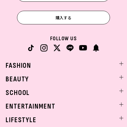
購入する
FOLLOW US
FASHION
ファッションニュース
BEAUTY
モデル私服
ビューティニュース
SCHOOL
着回し
トレンドメイク
着痩せ
スクールニュース
ENTERTAINMENT
ベストコスメ
制服コーデ
ヘアアレンジ・ヘアケア
エンタメニュース
LIFESTYLE
学校ヘアメイク
スキンケア
なにわ男子