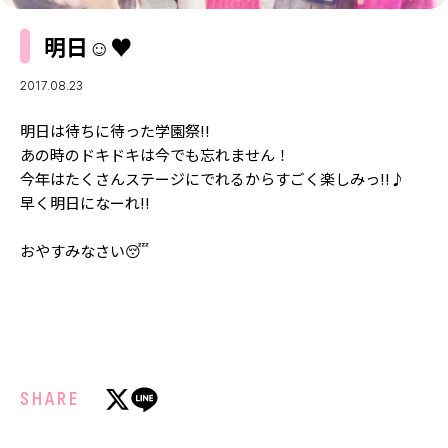
MODELS
モデルの購入品
明日☺️︎♥️
MODEL'S BLOG
おでかけ
お悩み相談
TikTok
2017.08.23
Instagram
明日は待ちに待った学園祭!!
あの時のドキドキは今でも忘れません！
YouTube
今年はたくさんステージにでれるからすごく楽しみっ!!♪
早く明日になーれ!!
FORTUNE
ゲッターズ飯田
おやすみなさい😴
MISS SEVENTEEN
ミスセブンティーンニュース
MAGAZINE
バックナンバー
INFORMATION
Seventeen
について
SHARE