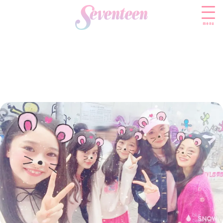
menu
すべての新着記事
FASHION
ファッションニュース
BEAUTY
モデル私服
ビューティニュース
SCHOOL
着回し
トレンドメイク
スクールニュース
ENTERTAINMENT
着痩せ
ベストコスメ
制服コーデ
エンタメニュース
LIFESTYLE
ヘアアレンジ・ヘアケア
学校ヘアメイク
なにわ男子
ライフスタイルニュース
スキンケア
JK TREND
勉強・受験・進路
K-POP
JKランキング・アワード
ボディケア
JKトレンドニュース