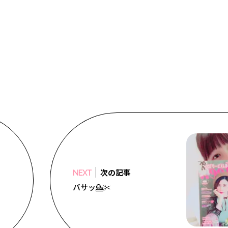
次の記事
NEXT
バサッ💁✂️