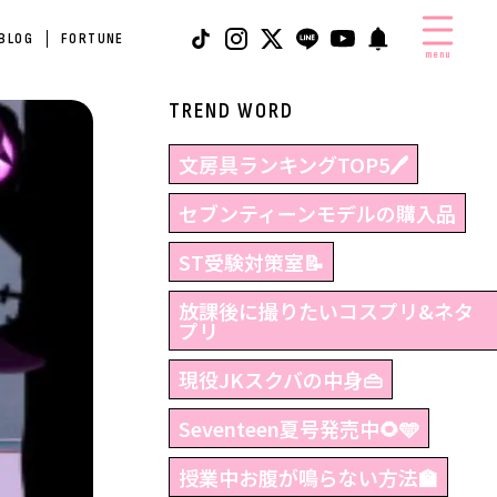
 BLOG
FORTUNE
menu
TREND WORD
文房具ランキングTOP5🖊
セブンティーンモデルの購入品
ST受験対策室📝
放課後に撮りたいコスプリ&ネタ
プリ
現役JKスクバの中身👜
Seventeen夏号発売中🌻🩵
授業中お腹が鳴らない方法🏫