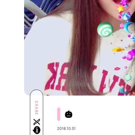
SHARE
🎃
2016.10.31