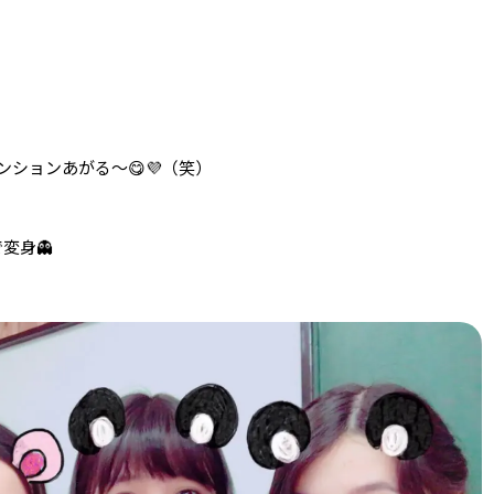
ションあがる〜😋💜（笑）
変身👻