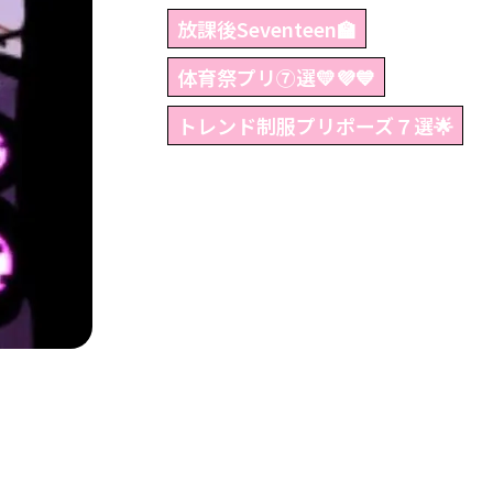
放課後Seventeen🏫
体育祭プリ⑦選💛💜💙
トレンド制服プリポーズ７選🌟