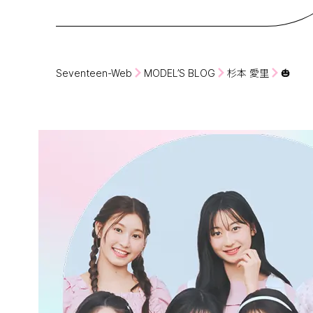
Seventeen-Web
MODEL’S BLOG
杉本 愛里
🎃