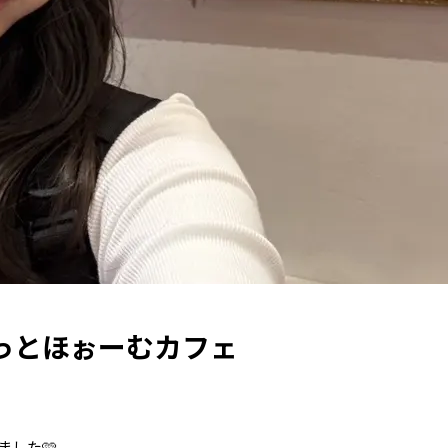
あっとほぉーむカフェ
した🩷