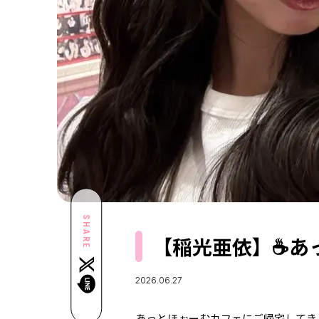
SHARE
【稲光亜依】☕️
2026.06.27
あっとほぉーむカフェにご帰宅してきま