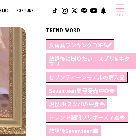
 BLOG
FORTUNE
menu
TREND WORD
文房具ランキングTOP5🖊
放課後に撮りたいコスプリ&ネタ
プリ
セブンティーンモデルの購入品
Seventeen夏号発売中🌻🩵
現役JKスクバの中身👜
トレンド制服プリポーズ７選🌟
放課後Seventeen🏫