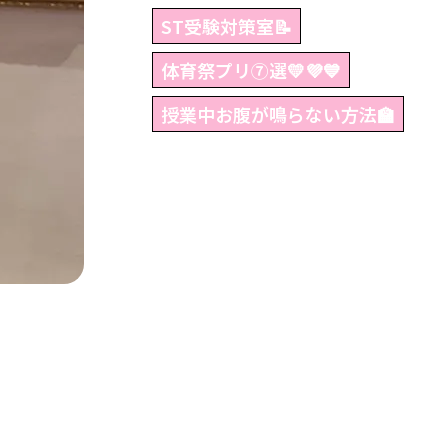
ST受験対策室📝
体育祭プリ⑦選💛💜💙
授業中お腹が鳴らない方法🏫