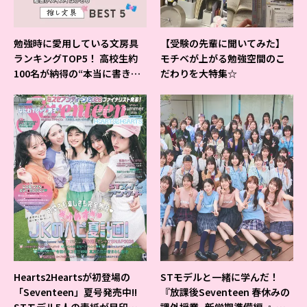
勉強時に愛用している文房具
【受験の先輩に聞いてみた】
ランキングTOP5！ 高校生約
モチベが上がる勉強空間のこ
100名が納得の“本当に書きや
だわりを大特集☆
すいシャーペン”が1位に❤
Hearts2Heartsが初登場の
STモデルと一緒に学んだ！
「Seventeen」夏号発売中!!
『放課後Seventeen 春休みの
STモデル5人の表紙が目印だ
課外授業 -新学期準備編-』イ