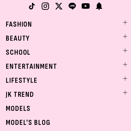
FASHION
ファッションニュース
BEAUTY
モデル私服
ビューティニュース
SCHOOL
着回し
トレンドメイク
着痩せ
スクールニュース
ENTERTAINMENT
ベストコスメ
制服コーデ
ヘアアレンジ・ヘアケア
エンタメニュース
LIFESTYLE
学校ヘアメイク
スキンケア
なにわ男子
勉強・受験・進路
ライフスタイルニュース
JK TREND
ボディケア
K-POP
JKランキング・アワード
JKトレンドニュース
MODELS
モデルの購入品
おでかけ
MODEL'S BLOG
お悩み相談