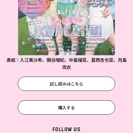
表紙：入江美沙希、関谷瑠紀、中島瑠菜、葛西杏也菜、月島
琉衣
試し読みはこちら
購入する
FOLLOW US