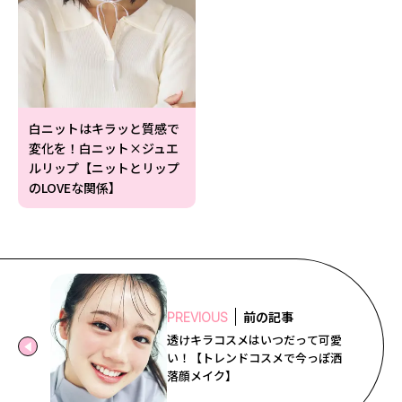
白ニットはキラッと質感で
変化を！白ニット×ジュエ
ルリップ【ニットとリップ
のLOVEな関係】
前の記事
PREVIOUS
透けキラコスメはいつだって可愛
い！【トレンドコスメで今っぽ洒
落顔メイク】