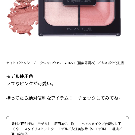
ケイト バウンシーチークシャドウ PK-1￥1650（編集部調べ）／カネボウ化粧品
モデル使用色
ラフなピンクが可愛い。
持ってたら絶対便利なアイテム！ チェックしてみてね。
撮影／田形千紘［モデル］ 原田凌佑［物］ ヘア＆メイク／𠮷﨑沙世子
（io） スタイリスト／ミク モデル／入江美沙希（STモデル） 構成／
通山奈津子