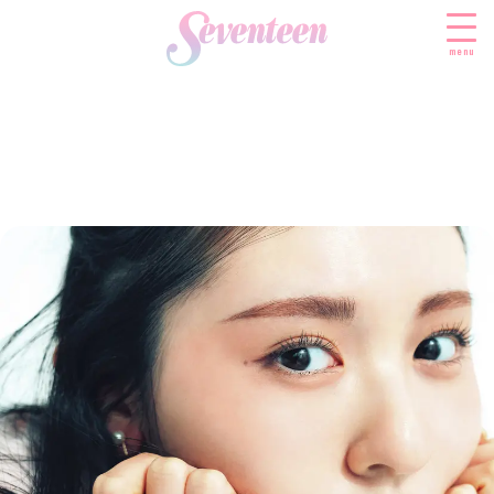
menu
すべての新着記事
FASHION
ファッションニュース
BEAUTY
モデル私服
ビューティニュース
SCHOOL
着回し
トレンドメイク
スクールニュース
ENTERTAINMENT
着痩せ
ベストコスメ
制服コーデ
エンタメニュース
LIFESTYLE
ヘアアレンジ・ヘアケア
学校ヘアメイク
なにわ男子
ライフスタイルニュース
スキンケア
JK TREND
勉強・受験・進路
K-POP
JKランキング・アワード
ボディケア
JKトレンドニュース