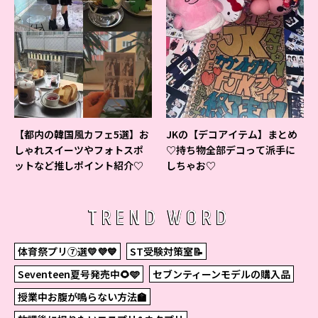
【都内の韓国風カフェ5選】お
JKの【デコアイテム】まとめ
しゃれスイーツやフォトスポ
♡持ち物全部デコって派手に
ットなど推しポイント紹介♡
しちゃお♡
TREND WORD
体育祭プリ⑦選💛💜💙
ST受験対策室📝
Seventeen夏号発売中🌻🩵
セブンティーンモデルの購入品
授業中お腹が鳴らない方法🏫