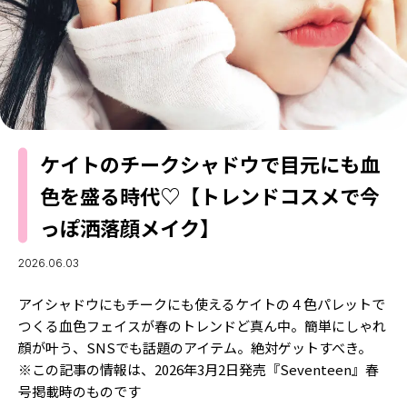
MODELS
モデルの購入品
MODEL'S BLOG
おでかけ
お悩み相談
TikTok
Instagram
YouTube
ケイトのチークシャドウで目元にも血
色を盛る時代♡【トレンドコスメで今
FORTUNE
っぽ洒落顔メイク】
ゲッターズ飯田
MISS SEVENTEEN
ミスセブンティーンニュース
2026.06.03
MAGAZINE
バックナンバー
アイシャドウにもチークにも使えるケイトの４色パレットで
INFORMATION
つくる血色フェイスが春のトレンドど真ん中。簡単にしゃれ
Seventeen
顔が叶う、SNSでも話題のアイテム。絶対ゲットすべき。
について
※この記事の情報は、2026年3月2日発売『Seventeen』春
号掲載時のものです