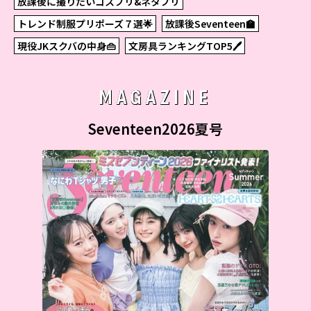
放課後に撮りたいコスプリ&ネタプリ
トレンド制服プリポーズ７選🌟
放課後Seventeen🏫
現役JKスクバの中身👜
文房具ランキングTOP5🖊
MAGAZINE
Seventeen2026夏号