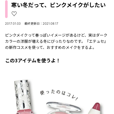
MODELS
寒い冬だって、ピンクメイクがしたい
モデルの購入品
MODEL'S BLOG
♡
おでかけ
お悩み相談
TikTok
2017.01.03
最終更新日：2021.08.17
Instagram
ピンクメイクって春っぽいイメージがあるけど、実はダーク
カラーの洋服が増える冬にぴったりなのです。『エテュセ』
YouTube
の新作コスメを使って、おすすめのメイクをするよ。
FORTUNE
この3アイテムを使うよ！
ゲッターズ飯田
MISS SEVENTEEN
ミスセブンティーンニュース
MAGAZINE
バックナンバー
INFORMATION
Seventeen
について