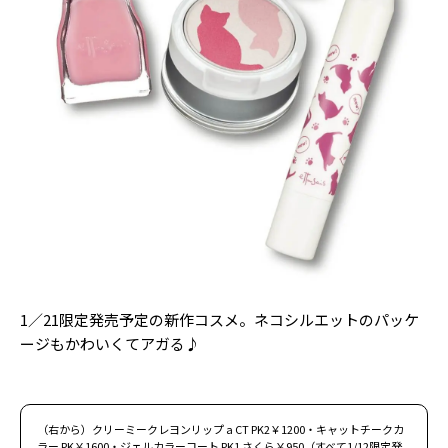
Follow us
ST member
新規会員登録・ログイン
1／21限定発売予定の新作コスメ。ネコシルエットのパッケ
ージもかわいくてアガる♪
（右から）クリーミークレヨンリップ a CT PK2￥1200・キャットチークカ
ラー PK￥1600・ジェルカラーコート PK1 さくら￥950（すべて1/12限定発