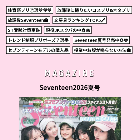
体育祭プリ⑦選💛💜💙
放課後に撮りたいコスプリ&ネタプリ
放課後Seventeen🏫
文房具ランキングTOP5🖊
ST受験対策室📝
現役JKスクバの中身👜
トレンド制服プリポーズ７選🌟
Seventeen夏号発売中🌻🩵
セブンティーンモデルの購入品
授業中お腹が鳴らない方法🏫
MAGAZINE
Seventeen2026夏号