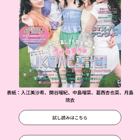
表紙：入江美沙希、関谷瑠紀、中島瑠菜、葛西杏也菜、月島
琉衣
試し読みはこちら