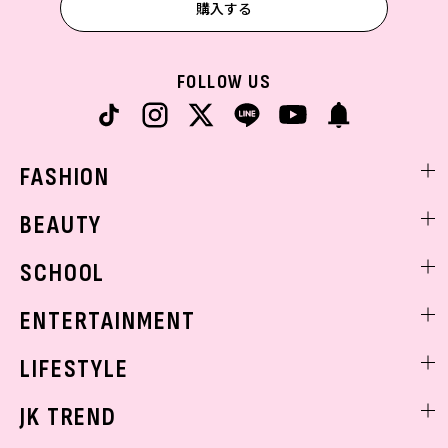
購入する
FOLLOW US
FASHION
ファッションニュース
BEAUTY
モデル私服
ビューティニュース
SCHOOL
着回し
トレンドメイク
着痩せ
スクールニュース
ENTERTAINMENT
ベストコスメ
制服コーデ
ヘアアレンジ・ヘアケア
エンタメニュース
LIFESTYLE
学校ヘアメイク
スキンケア
なにわ男子
勉強・受験・進路
ライフスタイルニュース
JK TREND
ボディケア
K-POP
JKランキング・アワード