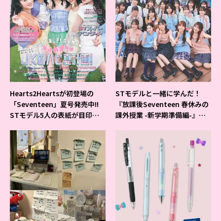
Hearts2Heartsが初登場の
STモデルと一緒に学んだ！
「Seventeen」夏号発売中!!
『放課後Seventeen 春休みの
STモデル5人の表紙が目印だ
課外授業 -新学期準備編-』イ
よ♪
ベントの様子をレポ♡