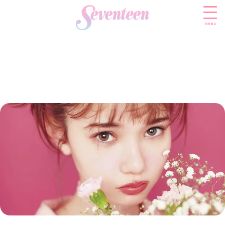
menu
すべての新着記事
FASHION
ファッションニュース
BEAUTY
モデル私服
ビューティニュース
SCHOOL
着回し
トレンドメイク
スクールニュース
ENTERTAINMENT
着痩せ
ベストコスメ
制服コーデ
エンタメニュース
LIFESTYLE
ヘアアレンジ・ヘアケア
学校ヘアメイク
なにわ男子
ライフスタイルニュース
スキンケア
JK TREND
勉強・受験・進路
K-POP
JKランキング・アワード
ボディケア
JKトレンドニュース