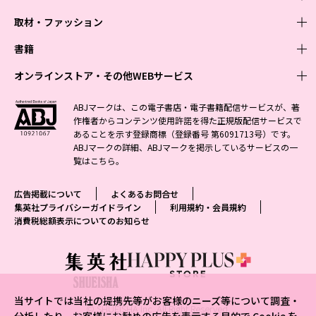
取材・ファッション
少年マンガ
週刊少年ジャンプ
書籍
青年マンガ
ファッション・美容
ジャンプSQ
少年ジャンプ+
Seventeen
オンラインストア・その他WEBサービス
少女マンガ
芸能・情報・スポーツ
文芸・文庫・総合
Vジャンプ
ジャンプTOON
non-no
ジャンプTOON
Myojo
すばる
女性マンガ
学芸・ノンフィクション・新書
オンラインストア
最強ジャンプ
ABJマークは、この電子書店・電子書籍配信サービスが、著
ZEBRACK
BAILA
ZEBRACK
週プレNEWS
小説すばる
作権者からコンテンツ使用許諾を得た正規版配信サービスで
ジャンプTOON
1日5分で、明日は変わる よみタイ yomitai
OTO
少年ジャンプ+
ライトノベル・ノベライズ
その他WEBサービス
S-MANGA
MAQUIA
あることを示す登録商標（登録番号 第6091713号）です。
S-MANGA
週プレ グラジャパ!
集英社 文芸ステーション
ZEBRACK
集英社学芸部 - 学芸・ノンフィクション
SHUEISHA MANGA-ART HERITAGE
ジャンプTOON
ABJマークの詳細、ABJマークを掲示しているサービスの一
集英社オレンジ文庫
集英社アドナビ
集英社ジャンプリミックス
SPUR
キッズ
集英社コミック文庫
Sportiva
web 集英社文庫
覧は
こちら
。
S-MANGA
集英社ビジネス書
ジャンプキャラクターズストア
ZEBRACK
JUMP j-BOOKS
集英社エディターズ・ラボ
集英社コミック文庫
LEE
集英社みらい文庫
りぼん
パラスポ
青春と読書
集英社コミック文庫
集英社新書
HAPPY PLUS STORE
ジャンプルーキー！
ダッシュエックス文庫公式サイト
広告掲載について
よくあるお問合せ
週刊ヤングジャンプ
eclat
集英社の児童図書 S-KIDS.LAND
マーガレット
アジア人物史
マンガMee公式サイト
集英社新書プラス - 知の水先案内人
SHUEISHA VOX
集英社プライバシーガイドライン
利用規約・会員規約
S-MANGA
集英社Webマガジン コバルト
ヤングジャンプ定期購読デジタル
T JAPAN
消費税総額表示についてのお知らせ
別冊マーガレット
リマコミ
kotoba
LEEマルシェ
集英社ジャンプリミックス
シフォン文庫
ヤンジャン！
HAPPY PLUS ONE
マンガMee公式サイト
マンガMeets
e!集英社
SHOP Marisol
集英社コミック文庫
となりのヤングジャンプ
MEN'S NON-NO
リマコミ
Cookie
情報・知識＆オピニオン imidas
eclat premium
グランドジャンプ
UOMO
マンガMeets
Cocohana
mirabella
当サイトでは当社の提携先等がお客様のニーズ等について調査・
ウルトラジャンプ
集英社オンライン
© SHUEISHA Inc. All Right Reserved.
office YOU
mirabella homme