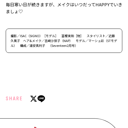
毎日寒い日が続きますが、メイクはいつだってHAPPYでいき
ましょ♡
撮影／ISAC（SIGNO）［モデル］ 冨樫実和［物］ スタイリスト／近藤
久美子 ヘア&メイク／吉崎沙世子（NAP） モデル／マーシュ彩（STモデ
ル） 構成／浦安真利子 （Seventeen2月号）
SHARE