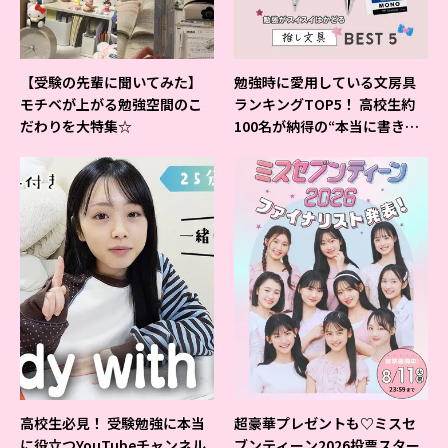
【受験の先輩に聞いてみた】
勉強時に愛用している文房具
モチベが上がる勉強空間のこ
ランキングTOP5！ 高校生約
だわりを大特集☆
100名が納得の“本当に書きや
すいシャーペン”が1位に❤
高校生必見！ 受験勉強に本当
超豪華プレゼントも♡ミスセ
に役立つYouTubeチャンネル
ブンティーン2026投票スター