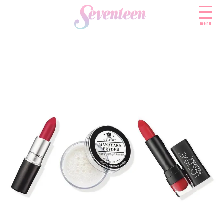
menu
すべての新着記事
FASHION
ファッションニュース
BEAUTY
モデル私服
ビューティニュース
SCHOOL
着回し
トレンドメイク
スクールニュース
ENTERTAINMENT
着痩せ
ベストコスメ
制服コーデ
エンタメニュース
LIFESTYLE
ヘアアレンジ・ヘアケア
学校ヘアメイク
なにわ男子
ライフスタイルニュース
スキンケア
JK TREND
勉強・受験・進路
K-POP
JKランキング・アワード
ボディケア
JKトレンドニュース