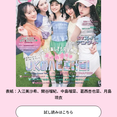
表紙：入江美沙希、関谷瑠紀、中島瑠菜、葛西杏也菜、月島
琉衣
試し読みはこちら