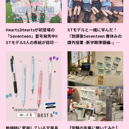
Hearts2Heartsが初登場の
STモデルと一緒に学んだ！
「Seventeen」夏号発売中!!
『放課後Seventeen 春休みの
STモデル5人の表紙が目印だ
課外授業 -新学期準備編-』イ
よ♪
ベントの様子をレポ♡
勉強時に愛用している文房具
【受験の先輩に聞いてみた】