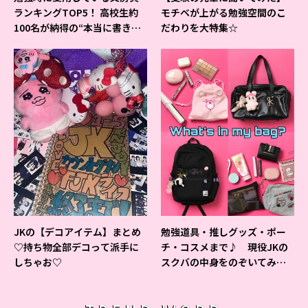
ランキングTOP5！ 高校生約
モチベが上がる勉強空間のこ
100名が納得の“本当に書きや
だわりを大特集☆
すいシャーペン”が1位に❤
JKの【デコアイテム】まとめ
勉強道具・推しグッズ・ポー
♡持ち物全部デコって派手に
チ・コスメまで♪ 現役JKの
しちゃお♡
スクバの中身をのぞいてみ
た！