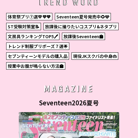
TREND WORD
体育祭プリ⑦選💛💜💙
Seventeen夏号発売中🌻🩵
ST受験対策室📝
放課後に撮りたいコスプリ&ネタプリ
文房具ランキングTOP5🖊
放課後Seventeen🏫
トレンド制服プリポーズ７選🌟
セブンティーンモデルの購入品
現役JKスクバの中身👜
授業中お腹が鳴らない方法🏫
MAGAZINE
Seventeen2026夏号