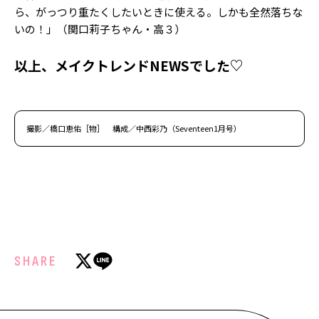
ら、がっつり重たくしたいときに使える。しかも全然落ちな
いの！」（関口莉子ちゃん・高３）
以上、メイクトレンドNEWSでした♡
撮影／橋口恵佑［物］ 構成／中西彩乃（Seventeen1月号）
SHARE