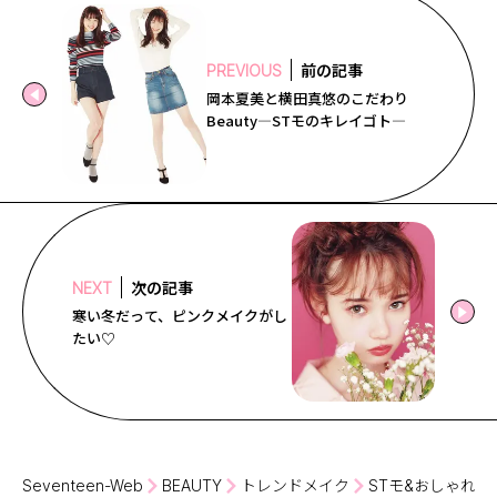
前の記事
PREVIOUS
岡本夏美と横田真悠のこだわり
Beauty―STモのキレイゴト―
次の記事
NEXT
寒い冬だって、ピンクメイクがし
たい♡
Seventeen-Web
BEAUTY
トレンドメイク
STモ&おしゃれ読