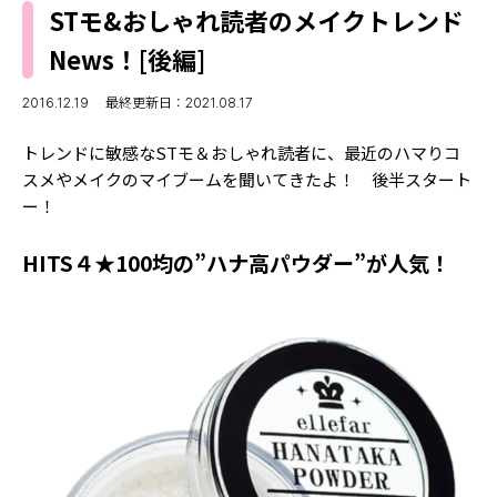
MODELS
STモ&おしゃれ読者のメイクトレンド
モデルの購入品
MODEL'S BLOG
News！[後編]
おでかけ
お悩み相談
TikTok
2016.12.19
最終更新日：2021.08.17
Instagram
トレンドに敏感なSTモ＆おしゃれ読者に、最近のハマりコ
スメやメイクのマイブームを聞いてきたよ！ 後半スタート
YouTube
ー！
FORTUNE
HITS４★100均の”ハナ高パウダー”が人気！
ゲッターズ飯田
MISS SEVENTEEN
ミスセブンティーンニュース
MAGAZINE
バックナンバー
INFORMATION
Seventeen
について