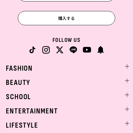
購入する
FOLLOW US
FASHION
ファッションニュース
BEAUTY
モデル私服
ビューティニュース
SCHOOL
着回し
トレンドメイク
着痩せ
スクールニュース
ENTERTAINMENT
ベストコスメ
制服コーデ
ヘアアレンジ・ヘアケア
エンタメニュース
LIFESTYLE
学校ヘアメイク
スキンケア
なにわ男子