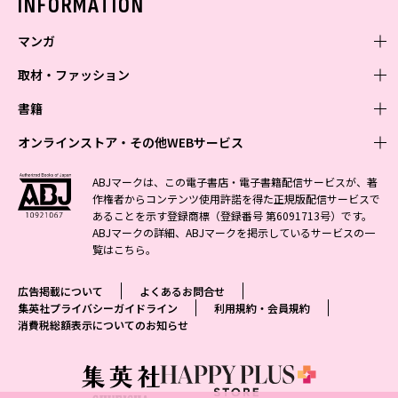
INFORMATION
マンガ
取材・ファッション
少年マンガ
週刊少年ジャンプ
書籍
青年マンガ
ファッション・美容
ジャンプSQ
少年ジャンプ+
Seventeen
オンラインストア・その他WEBサービス
少女マンガ
芸能・情報・スポーツ
文芸・文庫・総合
Vジャンプ
ジャンプTOON
non-no
ジャンプTOON
Myojo
すばる
女性マンガ
学芸・ノンフィクション・新書
オンラインストア
最強ジャンプ
ABJマークは、この電子書店・電子書籍配信サービスが、著
ZEBRACK
BAILA
ZEBRACK
週プレNEWS
小説すばる
作権者からコンテンツ使用許諾を得た正規版配信サービスで
ジャンプTOON
1日5分で、明日は変わる よみタイ yomitai
OTO
少年ジャンプ+
ライトノベル・ノベライズ
その他WEBサービス
S-MANGA
MAQUIA
あることを示す登録商標（登録番号 第6091713号）です。
S-MANGA
週プレ グラジャパ!
集英社 文芸ステーション
ZEBRACK
集英社学芸部 - 学芸・ノンフィクション
SHUEISHA MANGA-ART HERITAGE
ジャンプTOON
ABJマークの詳細、ABJマークを掲示しているサービスの一
集英社オレンジ文庫
集英社アドナビ
集英社ジャンプリミックス
SPUR
キッズ
集英社コミック文庫
Sportiva
web 集英社文庫
覧は
こちら
。
S-MANGA
集英社ビジネス書
ジャンプキャラクターズストア
ZEBRACK
JUMP j-BOOKS
集英社エディターズ・ラボ
集英社コミック文庫
LEE
集英社みらい文庫
りぼん
パラスポ
青春と読書
集英社コミック文庫
集英社新書
HAPPY PLUS STORE
ジャンプルーキー！
ダッシュエックス文庫公式サイト
広告掲載について
よくあるお問合せ
週刊ヤングジャンプ
eclat
集英社の児童図書 S-KIDS.LAND
マーガレット
アジア人物史
マンガMee公式サイト
集英社新書プラス - 知の水先案内人
SHUEISHA VOX
集英社プライバシーガイドライン
利用規約・会員規約
S-MANGA
集英社Webマガジン コバルト
ヤングジャンプ定期購読デジタル
T JAPAN
消費税総額表示についてのお知らせ
別冊マーガレット
リマコミ
kotoba
LEEマルシェ
集英社ジャンプリミックス
シフォン文庫
ヤンジャン！
HAPPY PLUS ONE
マンガMee公式サイト
マンガMeets
e!集英社
SHOP Marisol
集英社コミック文庫
となりのヤングジャンプ
MEN'S NON-NO
リマコミ
Cookie
情報・知識＆オピニオン imidas
eclat premium