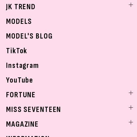
勉強・受験・進路
ライフスタイルニュース
JK TREND
ボディケア
K-POP
JKランキング・アワード
JKトレンドニュース
MODELS
モデルの購入品
おでかけ
MODEL'S BLOG
お悩み相談
TikTok
Instagram
YouTube
FORTUNE
ゲッターズ飯田
MISS SEVENTEEN
ミスセブンティーンニュース
MAGAZINE
バックナンバー