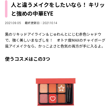
MODELS
人と違うメイクをしたいなら！ キリッ
モデルの購入品
MODEL'S BLOG
と強めの中華EYE
おでかけ
お悩み相談
TikTok
2021.09.05
最終更新日：2021.10.14
Instagram
黒のリキッドアイライン＆じゅわんとにじむ赤色シャドウ
で、強く美しいまなざしを！ オトナ度MAXのチャイボーグ
YouTube
風アイメイクなら、かっこよさと色気の両方が手に入るよ。
FORTUNE
使うコスメはこの3つ
ゲッターズ飯田
MISS SEVENTEEN
ミスセブンティーンニュース
MAGAZINE
バックナンバー
INFORMATION
Seventeen
について