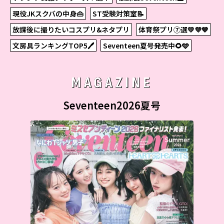
現役JKスクバの中身👜
ST受験対策室📝
放課後に撮りたいコスプリ&ネタプリ
体育祭プリ⑦選💛💜💙
文房具ランキングTOP5🖊
Seventeen夏号発売中🌻🩵
MAGAZINE
Seventeen2026夏号