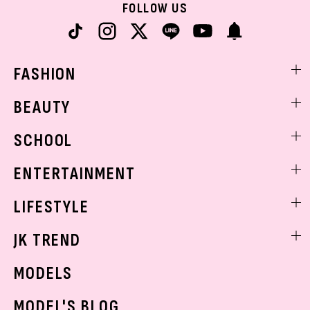
FOLLOW US
FASHION
ファッションニュース
BEAUTY
モデル私服
ビューティニュース
SCHOOL
着回し
トレンドメイク
着痩せ
スクールニュース
ENTERTAINMENT
ベストコスメ
制服コーデ
ヘアアレンジ・ヘアケア
エンタメニュース
LIFESTYLE
学校ヘアメイク
スキンケア
なにわ男子
勉強・受験・進路
ライフスタイルニュース
JK TREND
ボディケア
K-POP
JKランキング・アワード
JKトレンドニュース
MODELS
モデルの購入品
おでかけ
MODEL'S BLOG