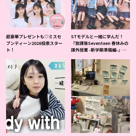
超豪華プレゼントも♡ミスセ
STモデルと一緒に学んだ！
ブンティーン2026投票スター
『放課後Seventeen 春休みの
ト！
課外授業 -新学期準備編-』イ
ベントの様子をレポ♡