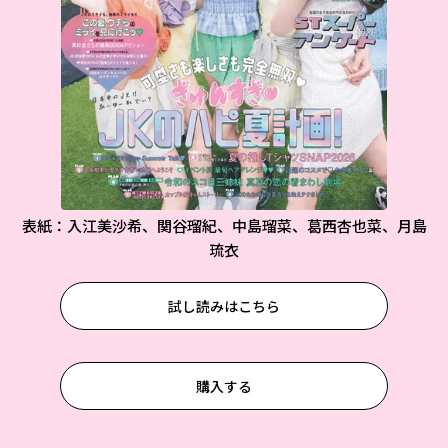
表紙：入江美沙希、関谷瑠紀、中島瑠菜、葛西杏也菜、月島
琉衣
試し読みはこちら
購入する