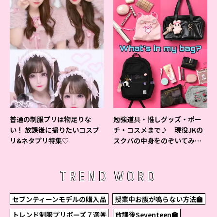
普通の制服プリは物足りな
勉強道具・推しグッズ・ポー
い！ 放課後に撮りたいコスプ
チ・コスメまで♪ 現役JKの
リ&ネタプリ特集♡
スクバの中身をのぞいてみ
た！
TREND WORD
セブンティーンモデルの購入品
授業中お腹が鳴らない方法🏫
トレンド制服プリポーズ７選🌟
放課後Seventeen🏫