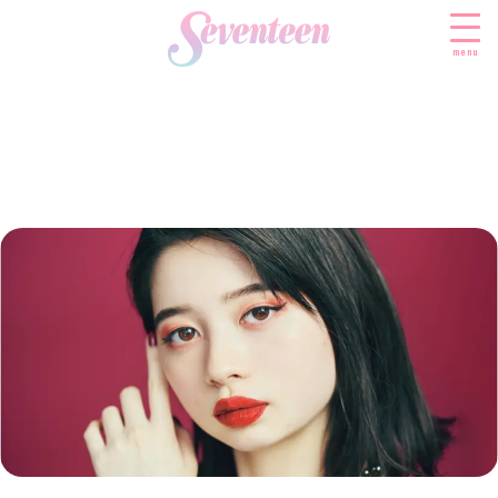
menu
すべての新着記事
FASHION
ファッションニュース
BEAUTY
モデル私服
ビューティニュース
SCHOOL
着回し
トレンドメイク
スクールニュース
ENTERTAINMENT
着痩せ
ベストコスメ
制服コーデ
エンタメニュース
LIFESTYLE
ヘアアレンジ・ヘアケア
学校ヘアメイク
なにわ男子
ライフスタイルニュース
スキンケア
JK TREND
勉強・受験・進路
K-POP
JKランキング・アワード
ボディケア
JKトレンドニュース