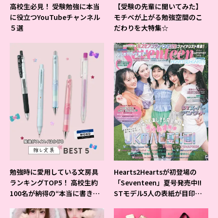
高校生必見！ 受験勉強に本当
【受験の先輩に聞いてみた】
に役立つYouTubeチャンネル
モチベが上がる勉強空間のこ
５選
だわりを大特集☆
勉強時に愛用している文房具
Hearts2Heartsが初登場の
ランキングTOP5！ 高校生約
「Seventeen」夏号発売中!!
100名が納得の“本当に書きや
STモデル5人の表紙が目印だ
すいシャーペン”が1位に❤
よ♪