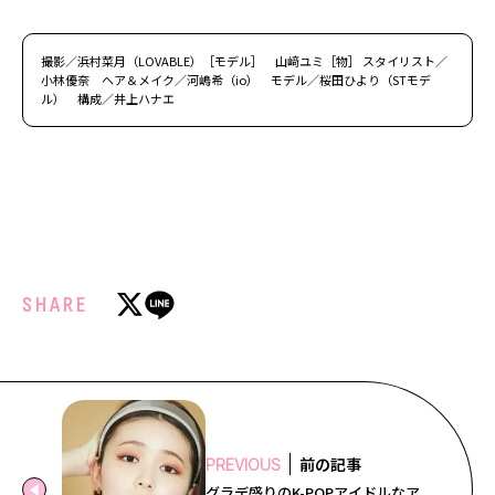
撮影／浜村菜月（LOVABLE）［モデル］ 山﨑ユミ［物］ スタイリスト／
小林優奈 ヘア＆メイク／河嶋希（io） モデル／桜田ひより（STモデ
ル） 構成／井上ハナエ
SHARE
前の記事
PREVIOUS
グラデ盛りのK-POPアイドルなア