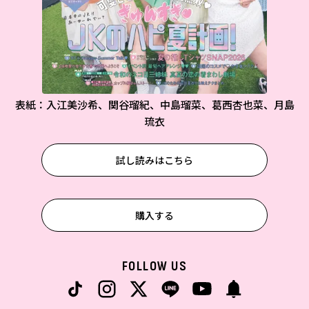
表紙：入江美沙希、関谷瑠紀、中島瑠菜、葛西杏也菜、月島
琉衣
試し読みはこちら
購入する
FOLLOW US