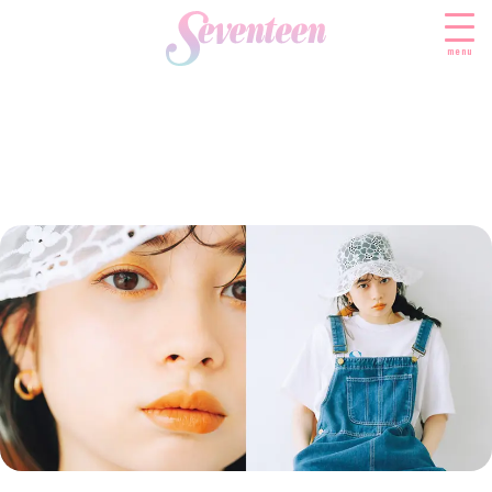
menu
すべての新着記事
FASHION
ファッションニュース
BEAUTY
モデル私服
ビューティニュース
SCHOOL
着回し
トレンドメイク
スクールニュース
ENTERTAINMENT
着痩せ
ベストコスメ
制服コーデ
エンタメニュース
LIFESTYLE
ヘアアレンジ・ヘアケア
学校ヘアメイク
なにわ男子
ライフスタイルニュース
スキンケア
JK TREND
勉強・受験・進路
K-POP
JKランキング・アワード
ボディケア
JKトレンドニュース