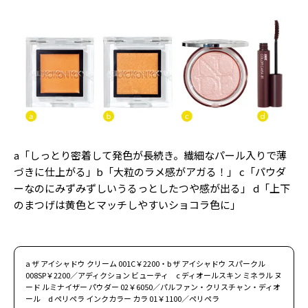
a「しっとり密着して発色が長続き。繊細なパール入りで薄
づきに仕上がる」b「大粒のラメ感がアガる！」 c「パウダ
ーなのにみずみずしいうるっとしたつや感が出る」 d「上下
のまつげは黄色とマッチしやすいショコラ色に」
a ザ アイシャドウ クリーム 001C￥2200・b ザ アイシャドウ スパークル
008SP￥2200／アディクション ビューティ c ディオールスキン ミネラル ヌ
ード ルミナイザー パウダー 02￥6050／パルファン・クリスチャン・ディオ
ール d ペリペラ インクカラー カラ 01￥1100／ペリペラ