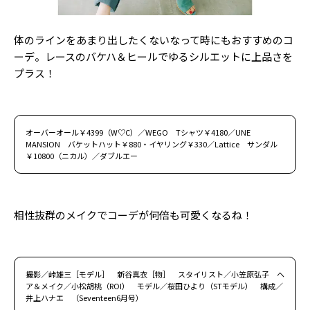
体のラインをあまり出したくないなって時にもおすすめのコ
ーデ。レースのバケハ＆ヒールでゆるシルエットに上品さを
プラス！
オーバーオール￥4399（W♡C）／WEGO Tシャツ￥4180／UNE
MANSION バケットハット￥880・イヤリング￥330／Lattice サンダル
￥10800（ニカル）／ダブルエー
相性抜群のメイクでコーデが何倍も可愛くなるね！
撮影／峠雄三［モデル］ 新谷真衣［物］ スタイリスト／小笠原弘子 ヘ
ア＆メイク／小松胡桃（ROI） モデル／桜田ひより（STモデル） 構成／
井上ハナエ （Seventeen6月号）