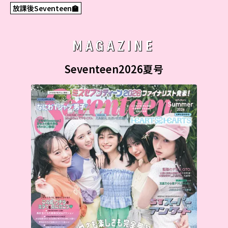
放課後Seventeen🏫
MAGAZINE
Seventeen2026夏号