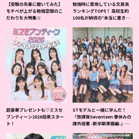
【受験の先輩に聞いてみた】
勉強時に愛用している文房具
モチベが上がる勉強空間のこ
ランキングTOP5！ 高校生約
だわりを大特集☆
100名が納得の“本当に書きや
すいシャーペン”が1位に❤
超豪華プレゼントも♡ミスセ
STモデルと一緒に学んだ！
ブンティーン2026投票スター
『放課後Seventeen 春休みの
ト！
課外授業 -新学期準備編-』イ
ベントの様子をレポ♡