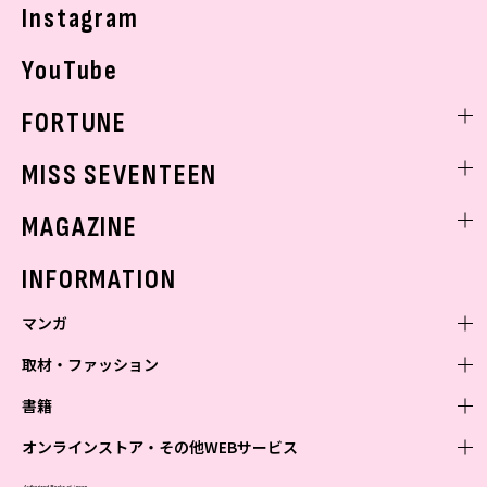
Instagram
YouTube
FORTUNE
ゲッターズ飯田
MISS SEVENTEEN
ミスセブンティーンニュース
MAGAZINE
バックナンバー
INFORMATION
マンガ
取材・ファッション
少年マンガ
週刊少年ジャンプ
書籍
青年マンガ
ファッション・美容
ジャンプSQ
少年ジャンプ+
Seventeen
オンラインストア・その他WEBサービス
少女マンガ
芸能・情報・スポーツ
文芸・文庫・総合
Vジャンプ
ジャンプTOON
non-no
ジャンプTOON
Myojo
すばる