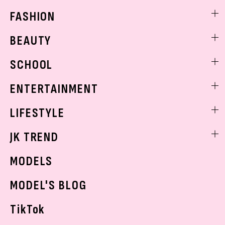
FASHION
ファッションニュース
BEAUTY
モデル私服
ビューティニュース
SCHOOL
着回し
トレンドメイク
着痩せ
スクールニュース
ENTERTAINMENT
ベストコスメ
制服コーデ
ヘアアレンジ・ヘアケア
エンタメニュース
LIFESTYLE
学校ヘアメイク
スキンケア
なにわ男子
勉強・受験・進路
ライフスタイルニュース
JK TREND
ボディケア
K-POP
JKランキング・アワード
JKトレンドニュース
MODELS
モデルの購入品
おでかけ
MODEL'S BLOG
お悩み相談
TikTok