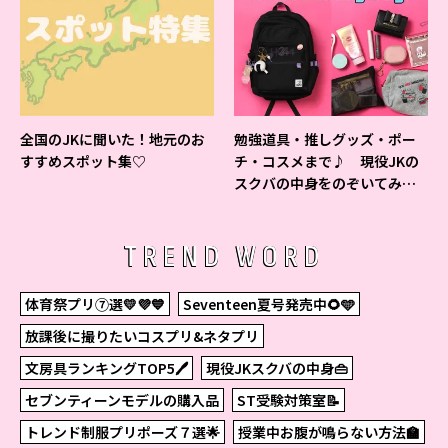
全国のJKに聞いた！地元のお
勉強道具・推しグッズ・ポー
すすめスポット集♡
チ・コスメまで♪ 現役JKの
スクバの中身をのぞいてみ
た！
TREND WORD
体育祭プリ⑦選💛💜💙
Seventeen夏号発売中🌻🩵
放課後に撮りたいコスプリ&ネタプリ
文房具ランキングTOP5🖊
現役JKスクバの中身👜
セブンティーンモデルの購入品
ST受験対策室📝
トレンド制服プリポーズ７選🌟
授業中お腹が鳴らない方法🏫