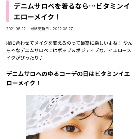
MODELS
デニムサロペを着るなら…ビタミンイ
モデルの購入品
MODEL'S BLOG
エローメイク！
おでかけ
お悩み相談
TikTok
2021.05.22
最終更新日：2022.08.27
Instagram
服に合わせてメイクを変えるのって最高に楽しいよね！ やん
ちゃなデニムサロペにはポップ＆ポジティブな、イエローメ
YouTube
イクがぴったり♪
FORTUNE
デニムサロペのゆるコーデの日はビタミンイエ
ゲッターズ飯田
MISS SEVENTEEN
ローメイク！
ミスセブンティーンニュース
MAGAZINE
バックナンバー
INFORMATION
Seventeen
について