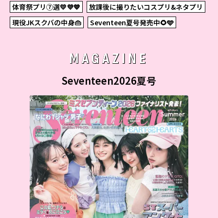
体育祭プリ⑦選💛💜💙
放課後に撮りたいコスプリ&ネタプリ
現役JKスクバの中身👜
Seventeen夏号発売中🌻🩵
MAGAZINE
Seventeen2026夏号