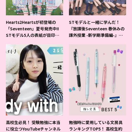
Hearts2Heartsが初登場の
STモデルと一緒に学んだ！
「Seventeen」夏号発売中!!
『放課後Seventeen 春休みの
STモデル5人の表紙が目印だ
課外授業 -新学期準備編-』イ
よ♪
ベントの様子をレポ♡
高校生必見！ 受験勉強に本当
勉強時に愛用している文房具
に役立つYouTubeチャンネル
ランキングTOP5！ 高校生約