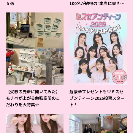
５選
100名が納得の“本当に書きや
すいシャーペン”が1位に❤
【受験の先輩に聞いてみた】
超豪華プレゼントも♡ミスセ
モチベが上がる勉強空間のこ
ブンティーン2026投票スター
だわりを大特集☆
ト！