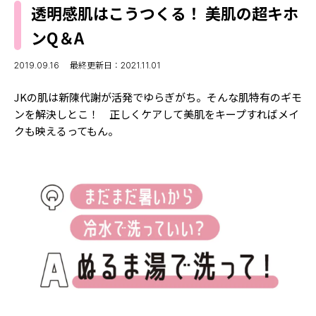
MODELS
透明感肌はこうつくる！ 美肌の超キホ
モデルの購入品
MODEL'S BLOG
ンQ＆A
おでかけ
お悩み相談
TikTok
2019.09.16
最終更新日：2021.11.01
Instagram
JKの肌は新陳代謝が活発でゆらぎがち。そんな肌特有のギモ
ンを解決しとこ！ 正しくケアして美肌をキープすればメイ
YouTube
クも映えるってもん。
FORTUNE
ゲッターズ飯田
MISS SEVENTEEN
ミスセブンティーンニュース
MAGAZINE
バックナンバー
INFORMATION
Seventeen
について