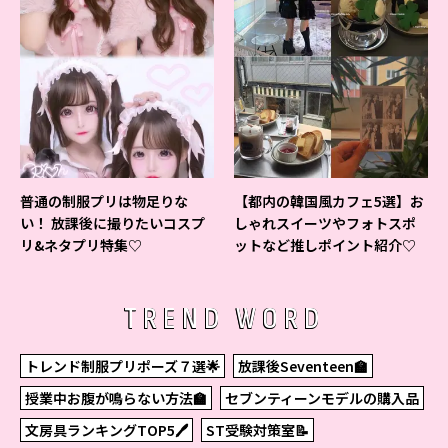
普通の制服プリは物足りな
【都内の韓国風カフェ5選】お
い！ 放課後に撮りたいコスプ
しゃれスイーツやフォトスポ
リ&ネタプリ特集♡
ットなど推しポイント紹介♡
TREND WORD
トレンド制服プリポーズ７選🌟
放課後Seventeen🏫
授業中お腹が鳴らない方法🏫
セブンティーンモデルの購入品
文房具ランキングTOP5🖊
ST受験対策室📝