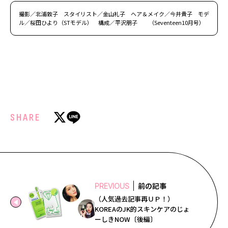
撮影／北浦敦子 スタイリスト／金山礼子 ヘア＆メイク／今井貴子 モデ
ル／桜田ひより（STモデル） 構成／平沢朋子 （Seventeen10月号）
SHARE
前の記事
PREVIOUS
（人気過去記事再ＵＰ！）
KOREAのJK的スキンケアのじょ
ーしきNOW〔後編〕