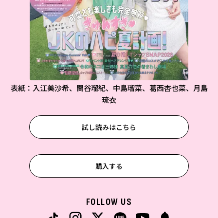
表紙：入江美沙希、関谷瑠紀、中島瑠菜、葛西杏也菜、月島
琉衣
試し読みはこちら
購入する
FOLLOW US