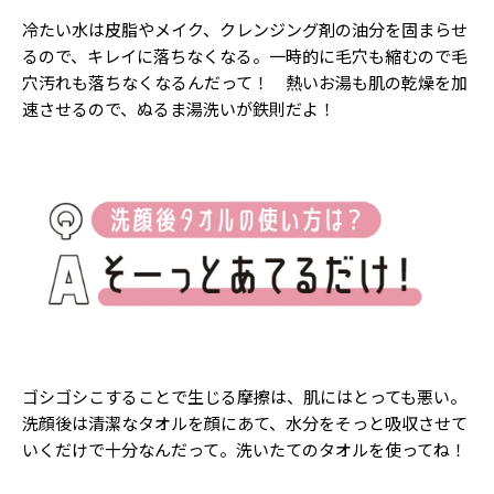
Follow us
冷たい水は皮脂やメイク、クレンジング剤の油分を固まらせ
るので、キレイに落ちなくなる。一時的に毛穴も縮むので毛
穴汚れも落ちなくなるんだって！ 熱いお湯も肌の乾燥を加
速させるので、ぬるま湯洗いが鉄則だよ！
ST member
新規会員登録・ログイン
ゴシゴシこすることで生じる摩擦は、肌にはとっても悪い。
洗顔後は清潔なタオルを顔にあて、水分をそっと吸収させて
いくだけで十分なんだって。洗いたてのタオルを使ってね！