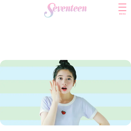
menu
すべての新着記事
FASHION
ファッションニュース
BEAUTY
モデル私服
ビューティニュース
SCHOOL
着回し
トレンドメイク
スクールニュース
ENTERTAINMENT
着痩せ
ベストコスメ
制服コーデ
エンタメニュース
LIFESTYLE
ヘアアレンジ・ヘアケア
学校ヘアメイク
なにわ男子
ライフスタイルニュース
スキンケア
JK TREND
勉強・受験・進路
K-POP
JKランキング・アワード
ボディケア
JKトレンドニュース