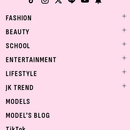
FASHION
ファッションニュース
BEAUTY
モデル私服
ビューティニュース
SCHOOL
着回し
トレンドメイク
着痩せ
スクールニュース
ENTERTAINMENT
ベストコスメ
制服コーデ
ヘアアレンジ・ヘアケア
エンタメニュース
LIFESTYLE
学校ヘアメイク
スキンケア
なにわ男子
勉強・受験・進路
ライフスタイルニュース
JK TREND
ボディケア
K-POP
JKランキング・アワード
JKトレンドニュース
MODELS
モデルの購入品
おでかけ
MODEL'S BLOG
お悩み相談
TikTok