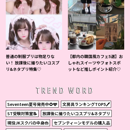
普通の制服プリは物足りな
【都内の韓国風カフェ5選】お
い！ 放課後に撮りたいコスプ
しゃれスイーツやフォトスポ
リ&ネタプリ特集♡
ットなど推しポイント紹介♡
TREND WORD
Seventeen夏号発売中🌻🩵
文房具ランキングTOP5🖊
ST受験対策室📝
放課後に撮りたいコスプリ&ネタプリ
現役JKスクバの中身👜
セブンティーンモデルの購入品