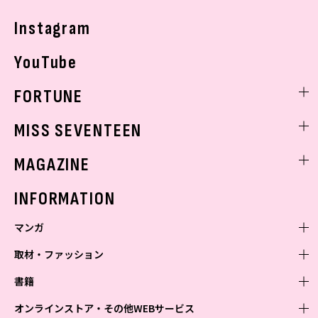
Instagram
YouTube
FORTUNE
ゲッターズ飯田
MISS SEVENTEEN
ミスセブンティーンニュース
MAGAZINE
バックナンバー
INFORMATION
マンガ
取材・ファッション
少年マンガ
週刊少年ジャンプ
書籍
青年マンガ
ファッション・美容
ジャンプSQ
少年ジャンプ+
Seventeen
オンラインストア・その他WEBサービス
少女マンガ
芸能・情報・スポーツ
文芸・文庫・総合
Vジャンプ