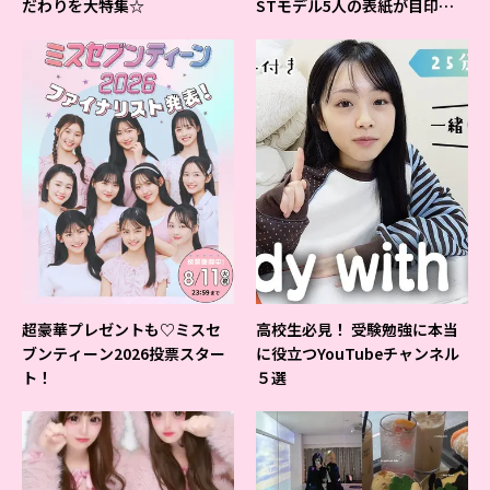
だわりを大特集☆
STモデル5人の表紙が目印だ
よ♪
超豪華プレゼントも♡ミスセ
高校生必見！ 受験勉強に本当
ブンティーン2026投票スター
に役立つYouTubeチャンネル
ト！
５選