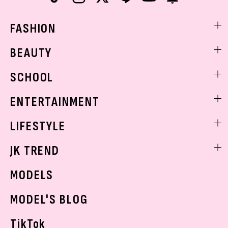
FASHION
ファッションニュース
BEAUTY
モデル私服
ビューティニュース
SCHOOL
着回し
トレンドメイク
着痩せ
スクールニュース
ENTERTAINMENT
ベストコスメ
制服コーデ
ヘアアレンジ・ヘアケア
エンタメニュース
LIFESTYLE
学校ヘアメイク
スキンケア
なにわ男子
勉強・受験・進路
ライフスタイルニュース
JK TREND
ボディケア
K-POP
JKランキング・アワード
JKトレンドニュース
MODELS
モデルの購入品
おでかけ
MODEL'S BLOG
お悩み相談
TikTok