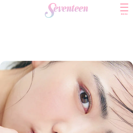
menu
すべての新着記事
FASHION
ファッションニュース
BEAUTY
モデル私服
ビューティニュース
SCHOOL
着回し
トレンドメイク
スクールニュース
ENTERTAINMENT
着痩せ
ベストコスメ
制服コーデ
エンタメニュース
LIFESTYLE
ヘアアレンジ・ヘアケア
学校ヘアメイク
なにわ男子
ライフスタイルニュース
スキンケア
JK TREND
勉強・受験・進路
K-POP
JKランキング・アワード
ボディケア
JKトレンドニュース