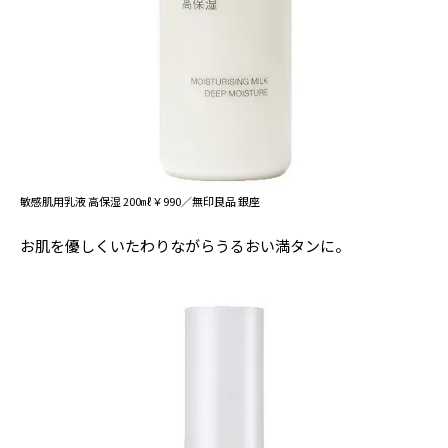
敏感肌用乳液 高保湿 200㎖￥990／無印良品 銀座
お肌を優しくいたわりながらうるおい満タンに。