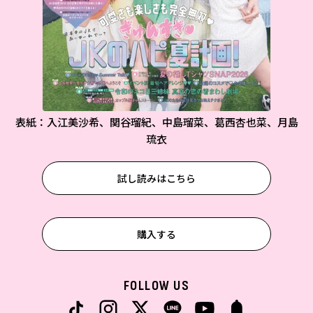
表紙：入江美沙希、関谷瑠紀、中島瑠菜、葛西杏也菜、月島
琉衣
試し読みはこちら
購入する
FOLLOW US