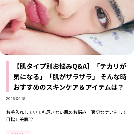
MODELS
モデルの購入品
MODEL'S BLOG
おでかけ
お悩み相談
TikTok
Instagram
YouTube
FORTUNE
【肌タイプ別お悩みQ&A】「テカリが
ゲッターズ飯田
気になる」「肌がザラザラ」 そんな時
MISS SEVENTEEN
おすすめのスキンケア＆アイテムは？
ミスセブンティーンニュース
MAGAZINE
バックナンバー
2026.06.15
INFORMATION
お手入れしていても尽きない肌のお悩み。適切なケアをして
Seventeen
について
目指せ美肌♡