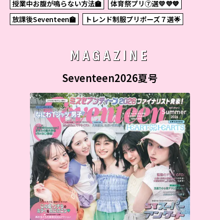
授業中お腹が鳴らない方法🏫
体育祭プリ⑦選💛💜💙
放課後Seventeen🏫
トレンド制服プリポーズ７選🌟
MAGAZINE
Seventeen2026夏号