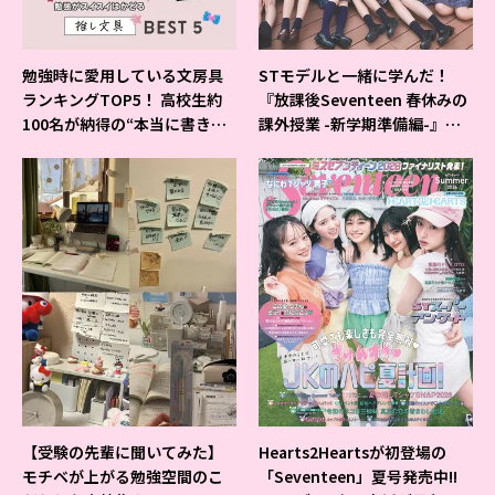
勉強時に愛用している文房具
STモデルと一緒に学んだ！
ランキングTOP5！ 高校生約
『放課後Seventeen 春休みの
100名が納得の“本当に書きや
課外授業 -新学期準備編-』イ
すいシャーペン”が1位に❤
ベントの様子をレポ♡
【受験の先輩に聞いてみた】
Hearts2Heartsが初登場の
モチベが上がる勉強空間のこ
「Seventeen」夏号発売中!!