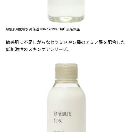
敏感肌用化粧水 高保湿 300㎖￥990／無印良品 銀座
敏感肌に不足しがちなセラミドや５種のアミノ酸を配合した
低刺激性のスキンケアシリーズ。