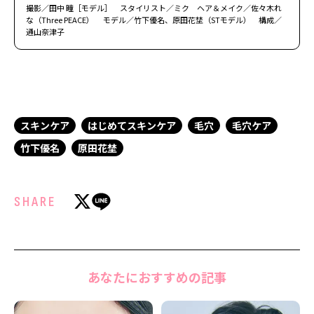
撮影／田中 瞳［モデル］ スタイリスト／ミク ヘア＆メイク／佐々木れ
な（Three PEACE） モデル／竹下優名、原田花埜（STモデル） 構成／
通山奈津子
スキンケア
はじめてスキンケア
毛穴
毛穴ケア
竹下優名
原田花埜
SHARE
あなたにおすすめの記事