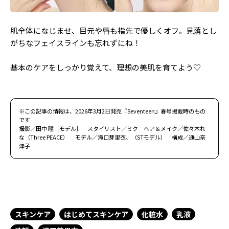
肌全体になじませ、目元や唇も指先で優しくオフ。見落とし
がちなフェイスラインも忘れずにね！
基本のケアをしっかり覚えて、理想の美肌を育てよう♡
※この記事の情報は、2026年3月2日発売『Seventeen』春号掲載時のもの
です
撮影／田中 瞳［モデル］ スタイリスト／ミク ヘア＆メイク／佐々木れ
な（Three PEACE） モデル／滝口芽里衣、（STモデル） 構成／通山奈
津子
スキンケア
はじめてスキンケア
化粧水
乳液