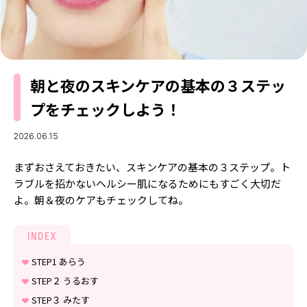
MODELS
モデルの購入品
MODEL'S BLOG
おでかけ
お悩み相談
TikTok
朝と夜のスキンケアの基本の３ステッ
Instagram
プをチェックしよう！
YouTube
2026.06.15
FORTUNE
まずおさえておきたい、スキンケアの基本の３ステップ。ト
ゲッターズ飯田
MISS SEVENTEEN
ラブルを招かないヘルシー肌になるためにもすごく大切だ
ミスセブンティーンニュース
よ。朝＆夜のケアもチェックしてね。
MAGAZINE
バックナンバー
INFORMATION
INDEX
Seventeen
STEP1 あらう
について
STEP２ うるおす
STEP３ みたす