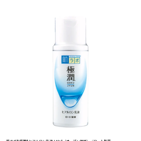
肌ラボ® 極潤® ヒアルロン乳液 140㎖（オープン価格）／ロート製薬