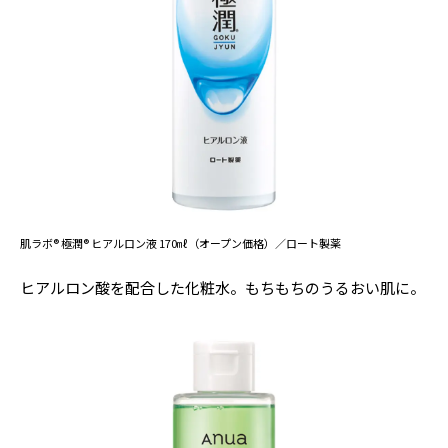
肌ラボ® 極潤® ヒアルロン液 170㎖（オープン価格）／ロート製薬
ヒアルロン酸を配合した化粧水。もちもちのうるおい肌に。