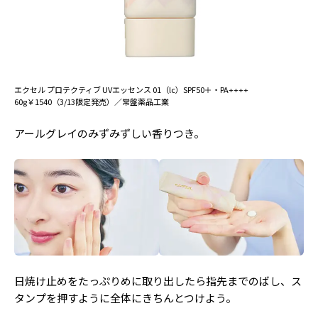
エクセル プロテクティブ UVエッセンス 01（lc）SPF50＋・PA++++
60g￥1540（3/13限定発売）／常盤薬品工業
アールグレイのみずみずしい香りつき。
日焼け止めをたっぷりめに取り出したら指先までのばし、ス
タンプを押すように全体にきちんとつけよう。