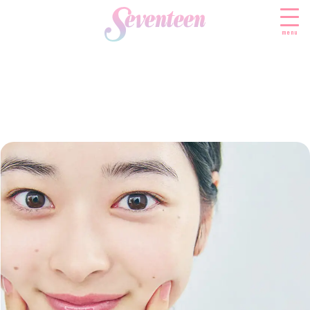
menu
すべての新着記事
FASHION
ファッションニュース
BEAUTY
モデル私服
ビューティニュース
SCHOOL
着回し
トレンドメイク
スクールニュース
ENTERTAINMENT
着痩せ
ベストコスメ
制服コーデ
エンタメニュース
LIFESTYLE
ヘアアレンジ・ヘアケア
学校ヘアメイク
なにわ男子
ライフスタイルニュース
スキンケア
JK TREND
勉強・受験・進路
K-POP
JKランキング・アワード
ボディケア
JKトレンドニュース