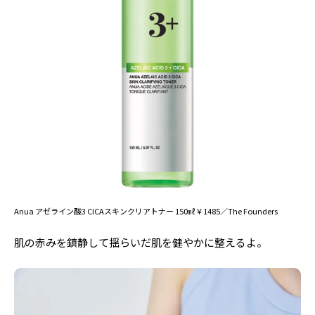
Anua アゼライン酸3 CICAスキンクリアトナー 150㎖￥1485／The Founders
肌の赤みを鎮静して揺らいだ肌を健やかに整えるよ。