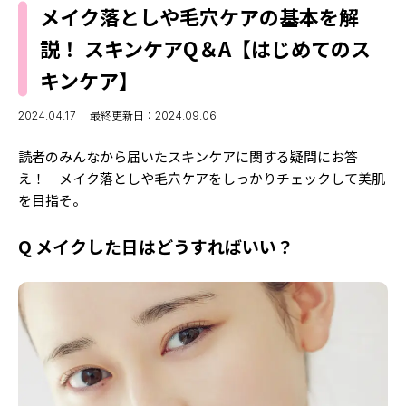
MODELS
メイク落としや毛穴ケアの基本を解
モデルの購入品
MODEL'S BLOG
説！ スキンケアQ＆A【はじめてのス
おでかけ
お悩み相談
キンケア】
TikTok
Instagram
2024.04.17
最終更新日：2024.09.06
YouTube
読者のみんなから届いたスキンケアに関する疑問にお答
え！ メイク落としや毛穴ケアをしっかりチェックして美肌
FORTUNE
を目指そ。
ゲッターズ飯田
MISS SEVENTEEN
Q メイクした日はどうすればいい？
ミスセブンティーンニュース
MAGAZINE
バックナンバー
INFORMATION
Seventeen
について