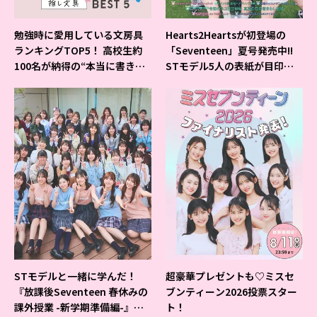
勉強時に愛用している文房具
Hearts2Heartsが初登場の
ランキングTOP5！ 高校生約
「Seventeen」夏号発売中!!
100名が納得の“本当に書きや
STモデル5人の表紙が目印だ
すいシャーペン”が1位に❤
よ♪
STモデルと一緒に学んだ！
超豪華プレゼントも♡ミスセ
『放課後Seventeen 春休みの
ブンティーン2026投票スター
課外授業 -新学期準備編-』イ
ト！