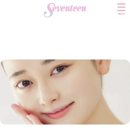
menu
すべての新着記事
FASHION
ファッションニュース
BEAUTY
モデル私服
ビューティニュース
SCHOOL
着回し
トレンドメイク
スクールニュース
ENTERTAINMENT
着痩せ
ベストコスメ
制服コーデ
エンタメニュース
LIFESTYLE
ヘアアレンジ・ヘアケア
学校ヘアメイク
なにわ男子
ライフスタイルニュース
スキンケア
JK TREND
勉強・受験・進路
K-POP
JKランキング・アワード
ボディケア
JKトレンドニュース