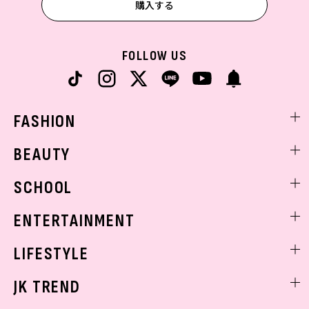
購入する
FOLLOW US
FASHION
ファッションニュース
BEAUTY
モデル私服
ビューティニュース
SCHOOL
着回し
トレンドメイク
着痩せ
スクールニュース
ENTERTAINMENT
ベストコスメ
制服コーデ
ヘアアレンジ・ヘアケア
エンタメニュース
LIFESTYLE
学校ヘアメイク
スキンケア
なにわ男子
勉強・受験・進路
ライフスタイルニュース
JK TREND
ボディケア
K-POP
JKランキング・アワード