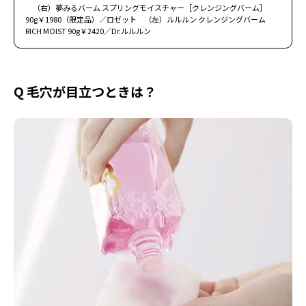
（右）夢みるバーム スプリングモイスチャー［クレンジングバーム］
90g￥1980（限定品）／ロゼット （左）ルルルン クレンジングバーム
RICH MOIST 90g￥2420／Dr.ルルルン
Q 毛穴が目立つときは？