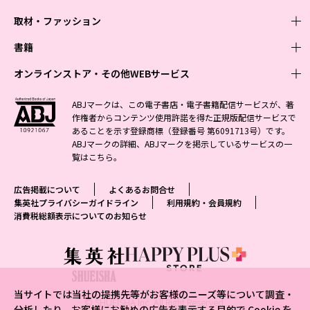
取材・ファッション
少年マンガ
週刊少年ジャンプ
書籍
青年マンガ
ファッション・美容
ジャンプSQ
少年ジャンプ+
Seventeen
オンラインストア・その他WEBサービス
少女マンガ
芸能・情報・スポーツ
文芸・文庫・総合
Vジャンプ
ジャンプTOON
non-no
ジャンプTOON
Myojo
すばる
女性マンガ
学芸・ノンフィクション・新書
オンラインストア
最強ジャンプ
ABJマークは、この電子書店・電子書籍配信サービスが、著
ZEBRACK
BAILA
ZEBRACK
週プレNEWS
小説すばる
作権者からコンテンツ使用許諾を得た正規版配信サービスで
ジャンプTOON
1日5分で、明日は変わる よみタイ yomitai
OTO
少年ジャンプ+
ライトノベル・ノベライズ
その他WEBサービス
S-MANGA
MAQUIA
あることを示す登録商標（登録番号 第6091713号）です。
S-MANGA
週プレ グラジャパ!
集英社 文芸ステーション
ZEBRACK
集英社学芸部 - 学芸・ノンフィクション
SHUEISHA MANGA-ART HERITAGE
ジャンプTOON
ABJマークの詳細、ABJマークを掲示しているサービスの一
集英社オレンジ文庫
集英社アドナビ
集英社ジャンプリミックス
SPUR
キッズ
集英社コミック文庫
Sportiva
web 集英社文庫
覧は
こちら
。
S-MANGA
集英社ビジネス書
ジャンプキャラクターズストア
ZEBRACK
JUMP j-BOOKS
集英社エディターズ・ラボ
集英社コミック文庫
LEE
集英社みらい文庫
りぼん
パラスポ
青春と読書
集英社コミック文庫
集英社新書
HAPPY PLUS STORE
ジャンプルーキー！
ダッシュエックス文庫公式サイト
広告掲載について
よくあるお問合せ
週刊ヤングジャンプ
eclat
集英社の児童図書 S-KIDS.LAND
マーガレット
アジア人物史
マンガMee公式サイト
集英社新書プラス - 知の水先案内人
SHUEISHA VOX
集英社プライバシーガイドライン
利用規約・会員規約
S-MANGA
集英社Webマガジン コバルト
ヤングジャンプ定期購読デジタル
T JAPAN
消費税総額表示についてのお知らせ
別冊マーガレット
リマコミ
kotoba
LEEマルシェ
集英社ジャンプリミックス
シフォン文庫
ヤンジャン！
HAPPY PLUS ONE
マンガMee公式サイト
マンガMeets
e!集英社
SHOP Marisol
集英社コミック文庫
となりのヤングジャンプ
MEN'S NON-NO
リマコミ
Cookie
情報・知識＆オピニオン imidas
eclat premium
グランドジャンプ
UOMO
マンガMeets
Cocohana
mirabella
当サイトでは当社の提携先等がお客様のニーズ等について調査・
ウルトラジャンプ
集英社オンライン
© SHUEISHA Inc. All Right Reserved.
office YOU
mirabella homme
分析したり、お客様にお勧めの広告を表示する目的で Cookie を