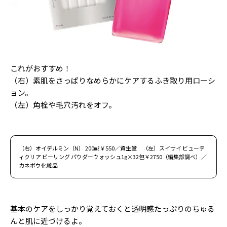
これがおすすめ！
（右）素肌をさっぱりなめらかにケアするふき取り用ローシ
ョン。
（左）角栓や毛穴汚れをオフ。
（右）オイデルミン（N） 200㎖￥550／資生堂 （左）スイサイ ビューテ
ィクリア ピーリング パウダーウォッシュ1g×32包￥2750（編集部調べ）／
カネボウ化粧品
基本のケアをしっかり覚えておくと透明感たっぷりのちゅる
んと肌に近づけるよ。