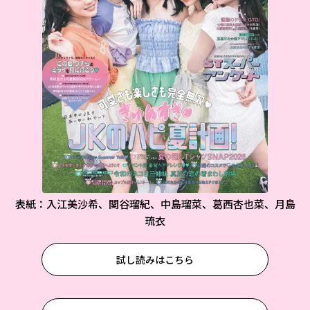
表紙：入江美沙希、関谷瑠紀、中島瑠菜、葛西杏也菜、月島
琉衣
試し読みはこちら