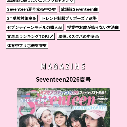
Seventeen夏号発売中🌻🩵
放課後Seventeen🏫
ST受験対策室📝
トレンド制服プリポーズ７選🌟
セブンティーンモデルの購入品
授業中お腹が鳴らない方法🏫
文房具ランキングTOP5🖊
現役JKスクバの中身👜
体育祭プリ⑦選💛💜💙
MAGAZINE
Seventeen2026夏号