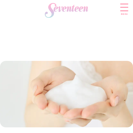
menu
すべての新着記事
FASHION
ファッションニュース
BEAUTY
モデル私服
ビューティニュース
SCHOOL
着回し
トレンドメイク
スクールニュース
ENTERTAINMENT
着痩せ
ベストコスメ
制服コーデ
エンタメニュース
LIFESTYLE
ヘアアレンジ・ヘアケア
学校ヘアメイク
なにわ男子
ライフスタイルニュース
スキンケア
JK TREND
勉強・受験・進路
K-POP
JKランキング・アワード
ボディケア
JKトレンドニュース