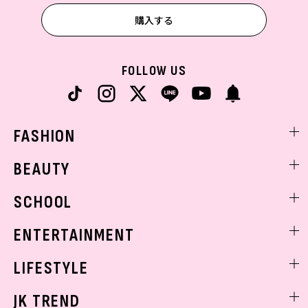
購入する
FOLLOW US
FASHION
ファッションニュース
BEAUTY
モデル私服
ビューティニュース
SCHOOL
着回し
トレンドメイク
着痩せ
スクールニュース
ENTERTAINMENT
ベストコスメ
制服コーデ
ヘアアレンジ・ヘアケア
エンタメニュース
LIFESTYLE
学校ヘアメイク
スキンケア
なにわ男子
勉強・受験・進路
ライフスタイルニュース
JK TREND
ボディケア
K-POP