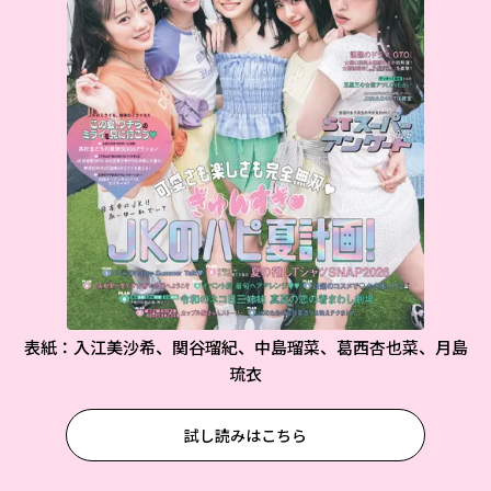
表紙：入江美沙希、関谷瑠紀、中島瑠菜、葛西杏也菜、月島
琉衣
試し読みはこちら