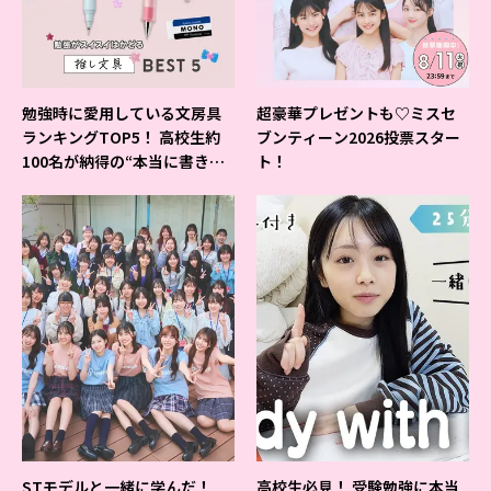
勉強時に愛用している文房具
超豪華プレゼントも♡ミスセ
ランキングTOP5！ 高校生約
ブンティーン2026投票スター
100名が納得の“本当に書きや
ト！
すいシャーペン”が1位に❤
STモデルと一緒に学んだ！
高校生必見！ 受験勉強に本当