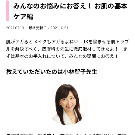
MODELS
みんなのお悩みにお答え！ お肌の基本
モデルの購入品
MODEL'S BLOG
ケア編
おでかけ
お悩み相談
TikTok
2021.07.19
最終更新日：2021.10.31
Instagram
肌がアガるとメイクもアガるよね♡ JKを悩ませる肌トラブ
ルを解決すべく、皮膚科の先生に徹底取材してきたよ！ ま
YouTube
ずは基本のお手入れについて、みんなの疑問にお答え！
FORTUNE
教えていただいたのは小林智子先生
ゲッターズ飯田
MISS SEVENTEEN
ミスセブンティーンニュース
MAGAZINE
バックナンバー
INFORMATION
Seventeen
について