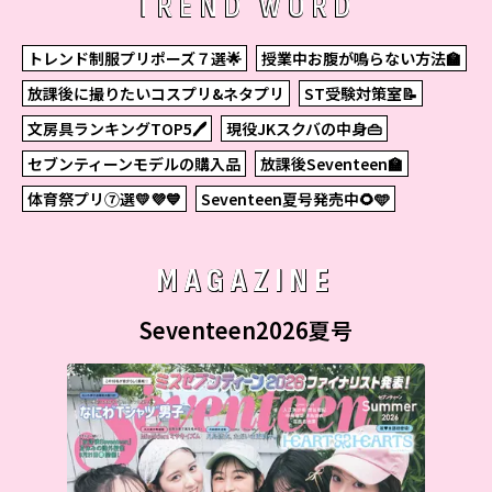
TREND WORD
トレンド制服プリポーズ７選🌟
授業中お腹が鳴らない方法🏫
放課後に撮りたいコスプリ&ネタプリ
ST受験対策室📝
文房具ランキングTOP5🖊
現役JKスクバの中身👜
セブンティーンモデルの購入品
放課後Seventeen🏫
体育祭プリ⑦選💛💜💙
Seventeen夏号発売中🌻🩵
MAGAZINE
Seventeen2026夏号