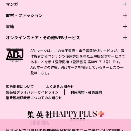
マンガ
取材・ファッション
少年マンガ
週刊少年ジャンプ
書籍
青年マンガ
ファッション・美容
ジャンプSQ
少年ジャンプ+
Seventeen
オンラインストア・その他WEBサービス
少女マンガ
芸能・情報・スポーツ
文芸・文庫・総合
Vジャンプ
ジャンプTOON
non-no
ジャンプTOON
Myojo
すばる
女性マンガ
学芸・ノンフィクション・新書
オンラインストア
最強ジャンプ
ABJマークは、この電子書店・電子書籍配信サービスが、著
ZEBRACK
BAILA
ZEBRACK
週プレNEWS
小説すばる
作権者からコンテンツ使用許諾を得た正規版配信サービスで
ジャンプTOON
1日5分で、明日は変わる よみタイ yomitai
OTO
少年ジャンプ+
ライトノベル・ノベライズ
その他WEBサービス
S-MANGA
MAQUIA
あることを示す登録商標（登録番号 第6091713号）です。
S-MANGA
週プレ グラジャパ!
集英社 文芸ステーション
ZEBRACK
集英社学芸部 - 学芸・ノンフィクション
SHUEISHA MANGA-ART HERITAGE
ジャンプTOON
ABJマークの詳細、ABJマークを掲示しているサービスの一
集英社オレンジ文庫
集英社アドナビ
集英社ジャンプリミックス
SPUR
キッズ
集英社コミック文庫
Sportiva
web 集英社文庫
覧は
こちら
。
S-MANGA
集英社ビジネス書
ジャンプキャラクターズストア
ZEBRACK
JUMP j-BOOKS
集英社エディターズ・ラボ
集英社コミック文庫
LEE
集英社みらい文庫
りぼん
パラスポ
青春と読書
集英社コミック文庫
集英社新書
HAPPY PLUS STORE
ジャンプルーキー！
ダッシュエックス文庫公式サイト
広告掲載について
よくあるお問合せ
週刊ヤングジャンプ
eclat
集英社の児童図書 S-KIDS.LAND
マーガレット
アジア人物史
マンガMee公式サイト
集英社新書プラス - 知の水先案内人
SHUEISHA VOX
集英社プライバシーガイドライン
利用規約・会員規約
S-MANGA
集英社Webマガジン コバルト
ヤングジャンプ定期購読デジタル
T JAPAN
消費税総額表示についてのお知らせ
別冊マーガレット
リマコミ
kotoba
LEEマルシェ
集英社ジャンプリミックス
シフォン文庫
ヤンジャン！
HAPPY PLUS ONE
マンガMee公式サイト
マンガMeets
e!集英社
SHOP Marisol
集英社コミック文庫
となりのヤングジャンプ
MEN'S NON-NO
リマコミ
Cookie
情報・知識＆オピニオン imidas
eclat premium
グランドジャンプ
UOMO
マンガMeets
Cocohana
mirabella
当サイトでは当社の提携先等がお客様のニーズ等について調査・
ウルトラジャンプ
集英社オンライン