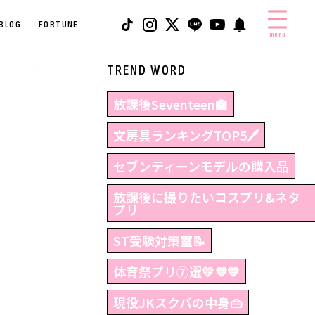
 BLOG
FORTUNE
menu
TREND WORD
放課後Seventeen🏫
文房具ランキングTOP5🖊
セブンティーンモデルの購入品
放課後に撮りたいコスプリ&ネタ
プリ
ST受験対策室📝
体育祭プリ⑦選💛💜💙
現役JKスクバの中身👜