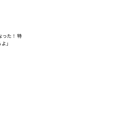
った！ 特
るよ」