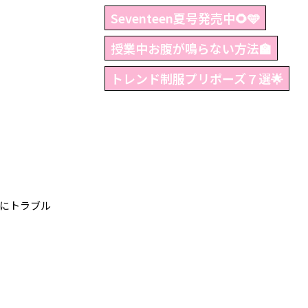
Seventeen夏号発売中🌻🩵
授業中お腹が鳴らない方法🏫
トレンド制服プリポーズ７選🌟
にトラブル