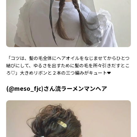
「コツは、髪の毛全体にヘアオイルをなじませてからひとつ
結びにして、ゆるさを出すために髪の毛を所々引きだすとこ
ろ♡」大きめリボンと２本の三つ編みがキュート❤︎
(@meso_fjc)さん流ラーメンマンヘア