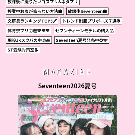
放課後に撮りたいコスプリ&ネタプリ
授業中お腹が鳴らない方法🏫
放課後Seventeen🏫
文房具ランキングTOP5🖊
トレンド制服プリポーズ７選🌟
体育祭プリ⑦選💛💜💙
セブンティーンモデルの購入品
現役JKスクバの中身👜
Seventeen夏号発売中🌻🩵
ST受験対策室📝
MAGAZINE
Seventeen2026夏号