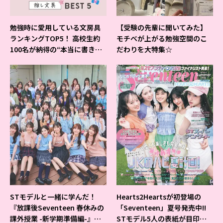
勉強時に愛用している文房具
【受験の先輩に聞いてみた】
ランキングTOP5！ 高校生約
モチベが上がる勉強空間のこ
100名が納得の“本当に書きや
だわりを大特集☆
すいシャーペン”が1位に❤
STモデルと一緒に学んだ！
Hearts2Heartsが初登場の
『放課後Seventeen 春休みの
「Seventeen」夏号発売中!!
課外授業 -新学期準備編-』イ
STモデル5人の表紙が目印だ