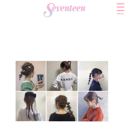
menu
すべての新着記事
FASHION
ファッションニュース
BEAUTY
モデル私服
ビューティニュース
SCHOOL
着回し
トレンドメイク
スクールニュース
ENTERTAINMENT
着痩せ
ベストコスメ
制服コーデ
エンタメニュース
LIFESTYLE
ヘアアレンジ・ヘアケア
学校ヘアメイク
なにわ男子
ライフスタイルニュース
スキンケア
JK TREND
勉強・受験・進路
K-POP
JKランキング・アワード
ボディケア
JKトレンドニュース