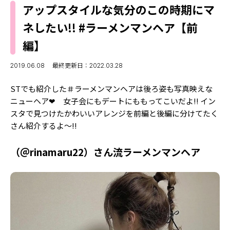
MODELS
アップスタイルな気分のこの時期にマ
モデルの購入品
MODEL'S BLOG
ネしたい!! #ラーメンマンヘア【前
おでかけ
お悩み相談
編】
TikTok
Instagram
2019.06.08
最終更新日：2022.03.28
YouTube
STでも紹介した＃ラーメンマンヘアは後ろ姿も写真映えな
ニューヘア❤︎ 女子会にもデートにももってこいだよ!! イン
FORTUNE
スタで見つけたかわいいアレンジを前編と後編に分けてたく
さん紹介するよ〜!!
ゲッターズ飯田
MISS SEVENTEEN
ミスセブンティーンニュース
（＠rinamaru22）さん流ラーメンマンヘア
MAGAZINE
バックナンバー
INFORMATION
Seventeen
について