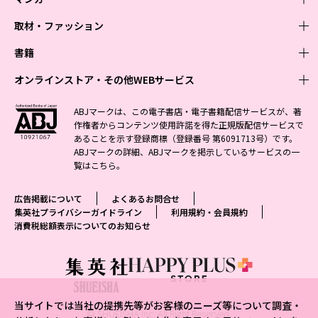
取材・ファッション
少年マンガ
週刊少年ジャンプ
書籍
青年マンガ
ファッション・美容
ジャンプSQ
少年ジャンプ+
Seventeen
オンラインストア・その他WEBサービス
少女マンガ
芸能・情報・スポーツ
文芸・文庫・総合
Vジャンプ
ジャンプTOON
non-no
ジャンプTOON
Myojo
すばる
女性マンガ
学芸・ノンフィクション・新書
オンラインストア
最強ジャンプ
ABJマークは、この電子書店・電子書籍配信サービスが、著
ZEBRACK
BAILA
ZEBRACK
週プレNEWS
小説すばる
作権者からコンテンツ使用許諾を得た正規版配信サービスで
ジャンプTOON
1日5分で、明日は変わる よみタイ yomitai
OTO
少年ジャンプ+
ライトノベル・ノベライズ
その他WEBサービス
S-MANGA
MAQUIA
あることを示す登録商標（登録番号 第6091713号）です。
S-MANGA
週プレ グラジャパ!
集英社 文芸ステーション
ZEBRACK
集英社学芸部 - 学芸・ノンフィクション
SHUEISHA MANGA-ART HERITAGE
ジャンプTOON
ABJマークの詳細、ABJマークを掲示しているサービスの一
集英社オレンジ文庫
集英社アドナビ
集英社ジャンプリミックス
SPUR
キッズ
集英社コミック文庫
Sportiva
web 集英社文庫
覧は
こちら
。
S-MANGA
集英社ビジネス書
ジャンプキャラクターズストア
ZEBRACK
JUMP j-BOOKS
集英社エディターズ・ラボ
集英社コミック文庫
LEE
集英社みらい文庫
りぼん
パラスポ
青春と読書
集英社コミック文庫
集英社新書
HAPPY PLUS STORE
ジャンプルーキー！
ダッシュエックス文庫公式サイト
広告掲載について
よくあるお問合せ
週刊ヤングジャンプ
eclat
集英社の児童図書 S-KIDS.LAND
マーガレット
アジア人物史
マンガMee公式サイト
集英社新書プラス - 知の水先案内人
SHUEISHA VOX
集英社プライバシーガイドライン
利用規約・会員規約
S-MANGA
集英社Webマガジン コバルト
ヤングジャンプ定期購読デジタル
T JAPAN
消費税総額表示についてのお知らせ
別冊マーガレット
リマコミ
kotoba
LEEマルシェ
集英社ジャンプリミックス
シフォン文庫
ヤンジャン！
HAPPY PLUS ONE
マンガMee公式サイト
マンガMeets
e!集英社
SHOP Marisol
集英社コミック文庫
となりのヤングジャンプ
MEN'S NON-NO
リマコミ
Cookie
情報・知識＆オピニオン imidas
eclat premium
グランドジャンプ
UOMO
マンガMeets
Cocohana
mirabella
当サイトでは当社の提携先等がお客様のニーズ等について調査・
ウルトラジャンプ
集英社オンライン
© SHUEISHA Inc. All Right Reserved.
office YOU
mirabella homme