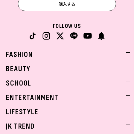
購入する
FOLLOW US
FASHION
ファッションニュース
BEAUTY
モデル私服
ビューティニュース
SCHOOL
着回し
トレンドメイク
着痩せ
スクールニュース
ENTERTAINMENT
ベストコスメ
制服コーデ
ヘアアレンジ・ヘアケア
エンタメニュース
LIFESTYLE
学校ヘアメイク
スキンケア
なにわ男子
勉強・受験・進路
ライフスタイルニュース
JK TREND
ボディケア
K-POP
JKランキング・アワード