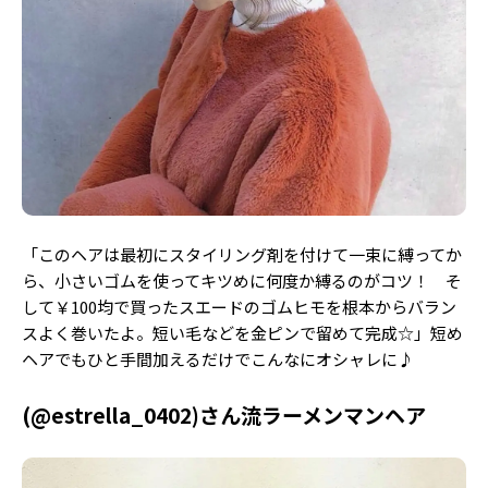
「このヘアは最初にスタイリング剤を付けて一束に縛ってか
ら、小さいゴムを使ってキツめに何度か縛るのがコツ！ そ
して￥100均で買ったスエードのゴムヒモを根本からバラン
スよく巻いたよ。短い毛などを金ピンで留めて完成☆」短め
ヘアでもひと手間加えるだけでこんなにオシャレに♪
(@estrella_0402)さん流ラーメンマンヘア