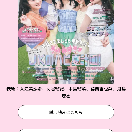
表紙：入江美沙希、関谷瑠紀、中島瑠菜、葛西杏也菜、月島
琉衣
試し読みはこちら