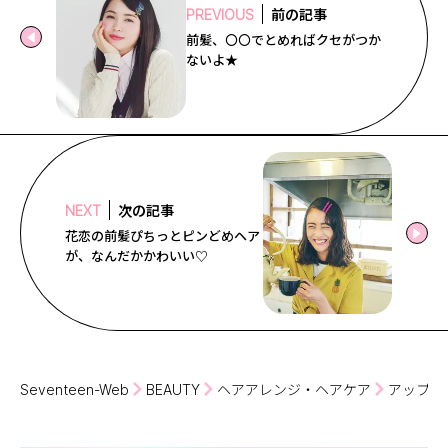
前の記事
PREVIOUS
前髪、〇〇でとめればクセがつか
ないよ★
次の記事
NEXT
花恋の前髪ぴちっとピンどめヘア
が、なんだかかわいい♡
Seventeen-Web
BEAUTY
ヘアアレンジ・ヘアケア
アップス