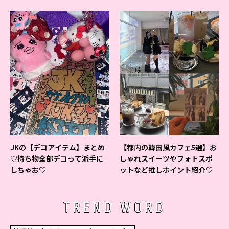
ベントの様子をレポ♡
よ♪
JKの【デコアイテム】まとめ
【都内の韓国風カフェ5選】お
♡持ち物全部デコって派手に
しゃれスイーツやフォトスポ
しちゃお♡
ットなど推しポイント紹介♡
TREND WORD