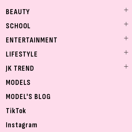
ファッションニュース
BEAUTY
モデル私服
ビューティニュース
SCHOOL
着回し
トレンドメイク
着痩せ
スクールニュース
ENTERTAINMENT
ベストコスメ
制服コーデ
ヘアアレンジ・ヘアケア
エンタメニュース
LIFESTYLE
学校ヘアメイク
スキンケア
なにわ男子
勉強・受験・進路
ライフスタイルニュース
JK TREND
ボディケア
K-POP
JKランキング・アワード
JKトレンドニュース
MODELS
モデルの購入品
おでかけ
MODEL'S BLOG
お悩み相談
TikTok
Instagram