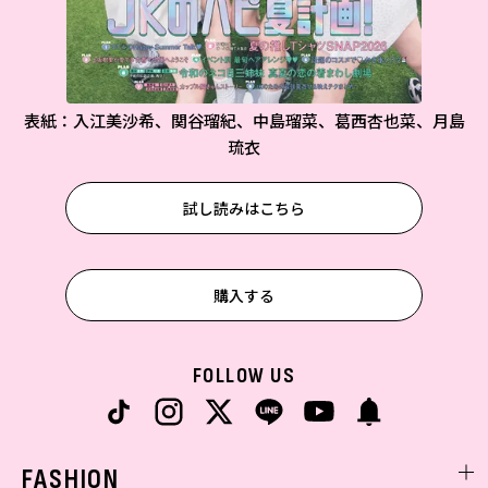
表紙：入江美沙希、関谷瑠紀、中島瑠菜、葛西杏也菜、月島
琉衣
試し読みはこちら
購入する
FOLLOW US
FASHION