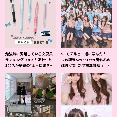
勉強時に愛用している文房具
STモデルと一緒に学んだ！
ランキングTOP5！ 高校生約
『放課後Seventeen 春休みの
100名が納得の“本当に書きや
課外授業 -新学期準備編-』イ
すいシャーペン”が1位に❤
ベントの様子をレポ♡