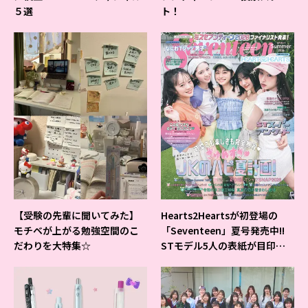
５選
ト！
【受験の先輩に聞いてみた】
Hearts2Heartsが初登場の
モチベが上がる勉強空間のこ
「Seventeen」夏号発売中!!
だわりを大特集☆
STモデル5人の表紙が目印だ
よ♪