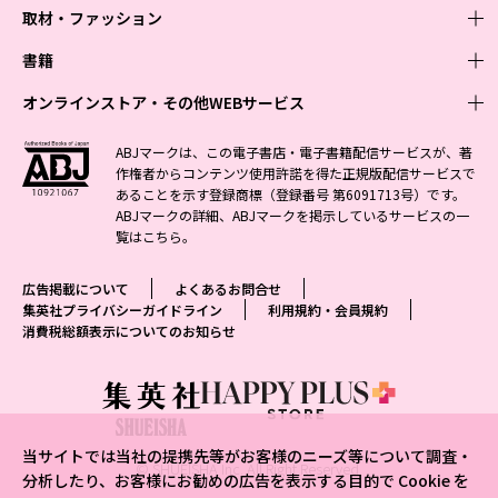
取材・ファッション
少年マンガ
週刊少年ジャンプ
書籍
青年マンガ
ファッション・美容
ジャンプSQ
少年ジャンプ+
Seventeen
オンラインストア・その他WEBサービス
少女マンガ
芸能・情報・スポーツ
文芸・文庫・総合
Vジャンプ
ジャンプTOON
non-no
ジャンプTOON
Myojo
すばる
女性マンガ
学芸・ノンフィクション・新書
オンラインストア
最強ジャンプ
ABJマークは、この電子書店・電子書籍配信サービスが、著
ZEBRACK
BAILA
ZEBRACK
週プレNEWS
小説すばる
作権者からコンテンツ使用許諾を得た正規版配信サービスで
ジャンプTOON
1日5分で、明日は変わる よみタイ yomitai
OTO
少年ジャンプ+
ライトノベル・ノベライズ
その他WEBサービス
S-MANGA
MAQUIA
あることを示す登録商標（登録番号 第6091713号）です。
S-MANGA
週プレ グラジャパ!
集英社 文芸ステーション
ZEBRACK
集英社学芸部 - 学芸・ノンフィクション
SHUEISHA MANGA-ART HERITAGE
ジャンプTOON
ABJマークの詳細、ABJマークを掲示しているサービスの一
集英社オレンジ文庫
集英社アドナビ
集英社ジャンプリミックス
SPUR
キッズ
集英社コミック文庫
Sportiva
web 集英社文庫
覧は
こちら
。
S-MANGA
集英社ビジネス書
ジャンプキャラクターズストア
ZEBRACK
JUMP j-BOOKS
集英社エディターズ・ラボ
集英社コミック文庫
LEE
集英社みらい文庫
りぼん
パラスポ
青春と読書
集英社コミック文庫
集英社新書
HAPPY PLUS STORE
ジャンプルーキー！
ダッシュエックス文庫公式サイト
広告掲載について
よくあるお問合せ
週刊ヤングジャンプ
eclat
集英社の児童図書 S-KIDS.LAND
マーガレット
アジア人物史
マンガMee公式サイト
集英社新書プラス - 知の水先案内人
SHUEISHA VOX
集英社プライバシーガイドライン
利用規約・会員規約
S-MANGA
集英社Webマガジン コバルト
ヤングジャンプ定期購読デジタル
T JAPAN
消費税総額表示についてのお知らせ
別冊マーガレット
リマコミ
kotoba
LEEマルシェ
集英社ジャンプリミックス
シフォン文庫
ヤンジャン！
HAPPY PLUS ONE
マンガMee公式サイト
マンガMeets
e!集英社
SHOP Marisol
集英社コミック文庫
となりのヤングジャンプ
MEN'S NON-NO
リマコミ
Cookie
情報・知識＆オピニオン imidas
eclat premium
グランドジャンプ
UOMO
マンガMeets
Cocohana
mirabella
当サイトでは当社の提携先等がお客様のニーズ等について調査・
ウルトラジャンプ
集英社オンライン
© SHUEISHA Inc. All Right Reserved.
office YOU
mirabella homme
分析したり、お客様にお勧めの広告を表示する目的で Cookie を