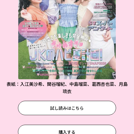
表紙：入江美沙希、関谷瑠紀、中島瑠菜、葛西杏也菜、月島
琉衣
試し読みはこちら
購入する