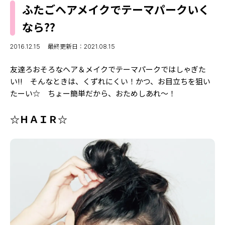
MODELS
ふたごヘアメイクでテーマパークいく
モデルの購入品
MODEL'S BLOG
なら??
おでかけ
お悩み相談
TikTok
2016.12.15
最終更新日：2021.08.15
Instagram
友達ろおそろなヘア＆メイクでテーマパークではしゃぎた
い!! そんなときは、くずれにくい！かつ、お目立ちを狙い
YouTube
たーい☆ ちょー簡単だから、おためしあれ～！
FORTUNE
☆ＨＡＩＲ☆
ゲッターズ飯田
MISS SEVENTEEN
ミスセブンティーンニュース
MAGAZINE
バックナンバー
INFORMATION
Seventeen
について