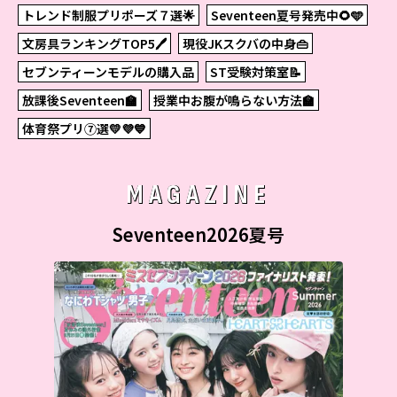
トレンド制服プリポーズ７選🌟
Seventeen夏号発売中🌻🩵
文房具ランキングTOP5🖊
現役JKスクバの中身👜
セブンティーンモデルの購入品
ST受験対策室📝
放課後Seventeen🏫
授業中お腹が鳴らない方法🏫
体育祭プリ⑦選💛💜💙
MAGAZINE
Seventeen2026夏号