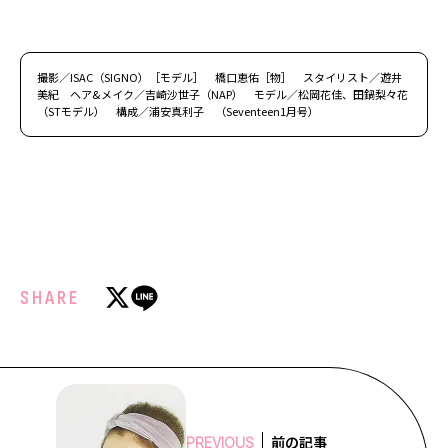
撮影／ISAC（SIGNO）［モデル］ 橋口恵佑［物］ スタイリスト／遊井
美紀 ヘア&メイク／吉崎沙世子（NAP） モデル／松岡花佳、田鍋梨々花
（STモデル） 構成／浦安真利子 （Seventeen1月号）
SHARE
前の記事
PREVIOUS