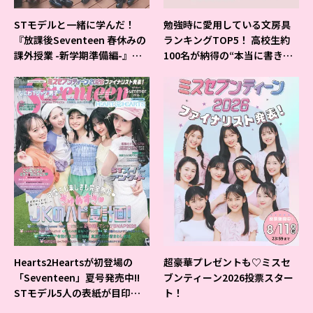
STモデルと一緒に学んだ！
勉強時に愛用している文房具
『放課後Seventeen 春休みの
ランキングTOP5！ 高校生約
課外授業 -新学期準備編-』イ
100名が納得の“本当に書きや
ベントの様子をレポ♡
すいシャーペン”が1位に❤
Hearts2Heartsが初登場の
超豪華プレゼントも♡ミスセ
「Seventeen」夏号発売中!!
ブンティーン2026投票スター
STモデル5人の表紙が目印だ
ト！
よ♪