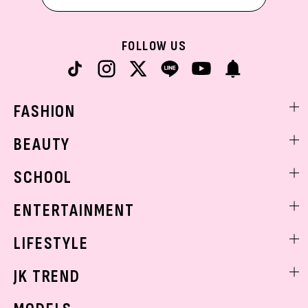
FOLLOW US
FASHION
ファッションニュース
BEAUTY
モデル私服
ビューティニュース
SCHOOL
着回し
トレンドメイク
着痩せ
スクールニュース
ENTERTAINMENT
ベストコスメ
制服コーデ
ヘアアレンジ・ヘアケア
エンタメニュース
LIFESTYLE
学校ヘアメイク
スキンケア
なにわ男子
勉強・受験・進路
ライフスタイルニュース
JK TREND
ボディケア
K-POP
JKランキング・アワード
JKトレンドニュース