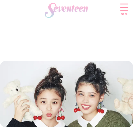
menu
すべての新着記事
FASHION
ファッションニュース
BEAUTY
モデル私服
ビューティニュース
SCHOOL
着回し
トレンドメイク
スクールニュース
ENTERTAINMENT
着痩せ
ベストコスメ
制服コーデ
エンタメニュース
LIFESTYLE
ヘアアレンジ・ヘアケア
学校ヘアメイク
なにわ男子
ライフスタイルニュース
スキンケア
JK TREND
勉強・受験・進路
K-POP
JKランキング・アワード
ボディケア
JKトレンドニュース