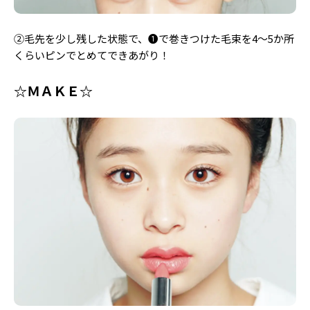
②毛先を少し残した状態で、❶で巻きつけた毛束を4〜5か所
くらいピンでとめてできあがり！
☆ＭＡＫＥ☆