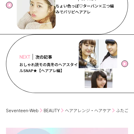
ちょい色っぽ♡ターバン×三つ編
みでパリピヘアアレ
次の記事
NEXT
おしゃれ読モの真冬のヘアスタイ
ルSNAP★【ヘアアレ編】
Seventeen-Web
BEAUTY
ヘアアレンジ・ヘアケア
ふたごヘ