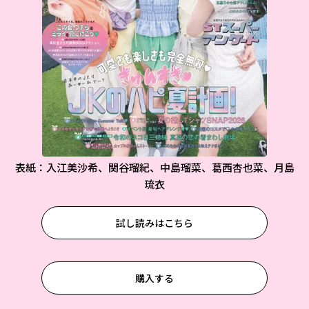
表紙：入江美沙希、関谷瑠紀、中島瑠菜、葛西杏也菜、月島
琉衣
試し読みはこちら
購入する