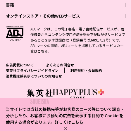
週刊少年ジャンプ
書籍
青年マンガ
ファッション・美容
ジャンプSQ
少年ジャンプ+
Seventeen
オンラインストア・その他WEBサービス
少女マンガ
芸能・情報・スポーツ
文芸・文庫・総合
Vジャンプ
ジャンプTOON
non-no
ジャンプTOON
Myojo
すばる
女性マンガ
学芸・ノンフィクション・新書
オンラインストア
最強ジャンプ
ABJマークは、この電子書店・電子書籍配信サービスが、著
ZEBRACK
BAILA
ZEBRACK
週プレNEWS
小説すばる
作権者からコンテンツ使用許諾を得た正規版配信サービスで
ジャンプTOON
1日5分で、明日は変わる よみタイ yomitai
OTO
少年ジャンプ+
ライトノベル・ノベライズ
その他WEBサービス
S-MANGA
MAQUIA
あることを示す登録商標（登録番号 第6091713号）です。
S-MANGA
週プレ グラジャパ!
集英社 文芸ステーション
ZEBRACK
集英社学芸部 - 学芸・ノンフィクション
SHUEISHA MANGA-ART HERITAGE
ジャンプTOON
ABJマークの詳細、ABJマークを掲示しているサービスの一
集英社オレンジ文庫
集英社アドナビ
集英社ジャンプリミックス
SPUR
キッズ
集英社コミック文庫
Sportiva
web 集英社文庫
覧は
こちら
。
S-MANGA
集英社ビジネス書
ジャンプキャラクターズストア
ZEBRACK
JUMP j-BOOKS
集英社エディターズ・ラボ
集英社コミック文庫
LEE
集英社みらい文庫
りぼん
パラスポ
青春と読書
集英社コミック文庫
集英社新書
HAPPY PLUS STORE
ジャンプルーキー！
ダッシュエックス文庫公式サイト
広告掲載について
よくあるお問合せ
週刊ヤングジャンプ
eclat
集英社の児童図書 S-KIDS.LAND
マーガレット
アジア人物史
マンガMee公式サイト
集英社新書プラス - 知の水先案内人
SHUEISHA VOX
集英社プライバシーガイドライン
利用規約・会員規約
S-MANGA
集英社Webマガジン コバルト
ヤングジャンプ定期購読デジタル
T JAPAN
消費税総額表示についてのお知らせ
別冊マーガレット
リマコミ
kotoba
LEEマルシェ
集英社ジャンプリミックス
シフォン文庫
ヤンジャン！
HAPPY PLUS ONE
マンガMee公式サイト
マンガMeets
e!集英社
SHOP Marisol
集英社コミック文庫
となりのヤングジャンプ
MEN'S NON-NO
リマコミ
Cookie
情報・知識＆オピニオン imidas
eclat premium
グランドジャンプ
UOMO
マンガMeets
Cocohana
mirabella
当サイトでは当社の提携先等がお客様のニーズ等について調査・
ウルトラジャンプ
集英社オンライン
© SHUEISHA Inc. All Right Reserved.
office YOU
mirabella homme
分析したり、お客様にお勧めの広告を表示する目的で Cookie を
使用する場合があります。詳しくは
こちら
zakka market