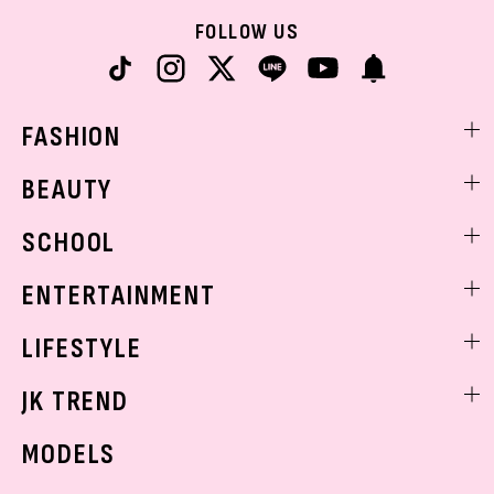
FOLLOW US
FASHION
ファッションニュース
BEAUTY
モデル私服
ビューティニュース
SCHOOL
着回し
トレンドメイク
着痩せ
スクールニュース
ENTERTAINMENT
ベストコスメ
制服コーデ
ヘアアレンジ・ヘアケア
エンタメニュース
LIFESTYLE
学校ヘアメイク
スキンケア
なにわ男子
勉強・受験・進路
ライフスタイルニュース
JK TREND
ボディケア
K-POP
JKランキング・アワード
JKトレンドニュース
MODELS
モデルの購入品
おでかけ