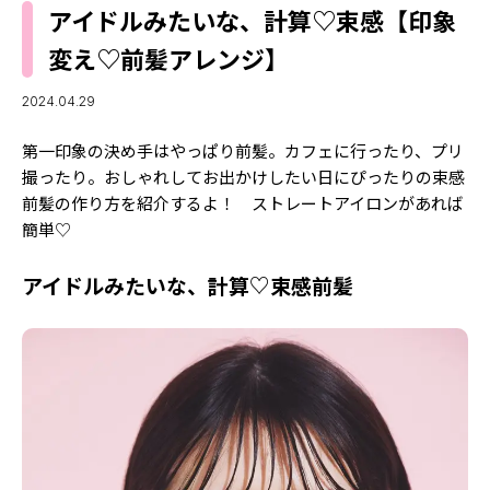
MODELS
アイドルみたいな、計算♡束感【印象
モデルの購入品
MODEL'S BLOG
変え♡前髪アレンジ】
おでかけ
お悩み相談
TikTok
2024.04.29
Instagram
第一印象の決め手はやっぱり前髪。カフェに行ったり、プリ
撮ったり。おしゃれしてお出かけしたい日にぴったりの束感
YouTube
前髪の作り方を紹介するよ！ ストレートアイロンがあれば
簡単♡
FORTUNE
ゲッターズ飯田
MISS SEVENTEEN
アイドルみたいな、計算♡束感前髪
ミスセブンティーンニュース
MAGAZINE
バックナンバー
INFORMATION
Seventeen
について