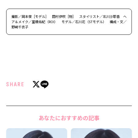
撮影／岡本俊［モデル］ 田村伊吹［物］ スタイリスト／北川沙耶香 ヘ
ア＆メイク／室橋佑紀（ROI） モデル／石川花（STモデル） 構成・文／
野崎千衣子
SHARE
あなたにおすすめの記事