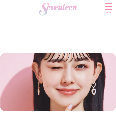
menu
すべての新着記事
FASHION
ファッションニュース
BEAUTY
モデル私服
ビューティニュース
SCHOOL
着回し
トレンドメイク
スクールニュース
ENTERTAINMENT
着痩せ
ベストコスメ
制服コーデ
エンタメニュース
LIFESTYLE
ヘアアレンジ・ヘアケア
学校ヘアメイク
なにわ男子
ライフスタイルニュース
スキンケア
JK TREND
勉強・受験・進路
K-POP
JKランキング・アワード
ボディケア
JKトレンドニュース