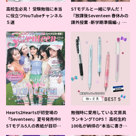
高校生必見！ 受験勉強に本当
STモデルと一緒に学んだ！
に役立つYouTubeチャンネル
『放課後Seventeen 春休みの
５選
課外授業 -新学期準備編-』イ
ベントの様子をレポ♡
Hearts2Heartsが初登場の
勉強時に愛用している文房具
「Seventeen」夏号発売中!!
ランキングTOP5！ 高校生約
STモデル5人の表紙が目印だ
100名が納得の“本当に書きや
よ♪
すいシャーペン”が1位に❤