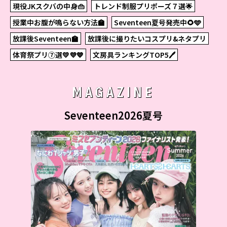
現役JKスクバの中身👜
トレンド制服プリポーズ７選🌟
授業中お腹が鳴らない方法🏫
Seventeen夏号発売中🌻🩵
放課後Seventeen🏫
放課後に撮りたいコスプリ&ネタプリ
体育祭プリ⑦選💛💜💙
文房具ランキングTOP5🖊
MAGAZINE
Seventeen2026夏号