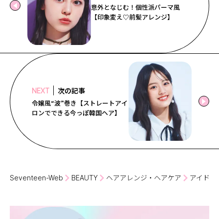
意外となじむ！個性派パーマ風
【印象変え♡前髪アレンジ】
次の記事
NEXT
令嬢風“波”巻き【ストレートアイ
ロンでできる今っぽ韓国ヘア】
Seventeen-Web
BEAUTY
ヘアアレンジ・ヘアケア
アイドル